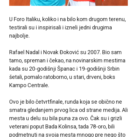
U Foro Italiku, koliko i na bilo kom drugom terenu,
testirali su i inspirisali i izneli jedni drugima
najbolje.
Rafael Nadal i Novak Đoković su 2007. Bio sam
tamo, spreman i čekao, na novinarskim mestima
kada su 20-godišnji Španac i 19-godišnji Srbin
šetali, pomalo ratoborno, u stari, drveni, boks
Kampo Centrale.
Ovo je bilo četvrtfinale, runda koja se obično ne
smatra gledanjem prvog lica od strane medija. Ali
mesta u delu su bila puna za ovo. Čak su i grizli
veterani poput Bada Kolinsa, tada 78-oro, bili
podmetnuti na svoja mesta mnogo pre nego što