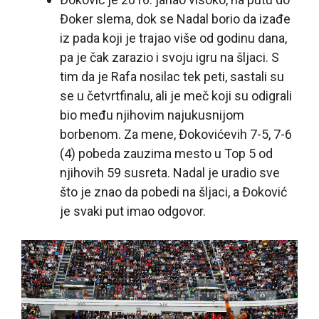
Đoker slema, dok se Nadal borio da izađe
iz pada koji je trajao više od godinu dana,
pa je čak zarazio i svoju igru na šljaci. S
tim da je Rafa nosilac tek peti, sastali su
se u četvrtfinalu, ali je meč koji su odigrali
bio među njihovim najukusnijom
borbenom. Za mene, Đokovićevih 7-5, 7-6
(4) pobeda zauzima mesto u Top 5 od
njihovih 59 susreta. Nadal je uradio sve
što je znao da pobedi na šljaci, a Đoković
je svaki put imao odgovor.