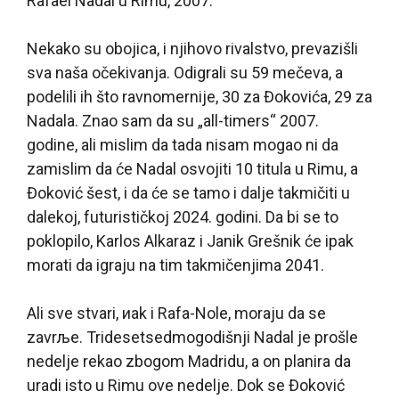
Rafael Nadal u Rimu, 2007.
Nekako su obojica, i njihovo rivalstvo, prevazišli
sva naša očekivanja. Odigrali su 59 mečeva, a
podelili ih što ravnomernije, 30 za Đokovića, 29 za
Nadala. Znao sam da su „all-timers“ 2007.
godine, ali mislim da tada nisam mogao ni da
zamislim da će Nadal osvojiti 10 titula u Rimu, a
Đoković šest, i da će se tamo i dalje takmičiti u
dalekoj, futurističkoj 2024. godini. Da bi se to
poklopilo, Karlos Alkaraz i Janik Grešnik će ipak
morati da igraju na tim takmičenjima 2041.
Ali sve stvari, иak i Rafa-Nole, moraju da se
zavrљe. Tridesetsedmogodišnji Nadal je prošle
nedelje rekao zbogom Madridu, a on planira da
uradi isto u Rimu ove nedelje. Dok se Đoković