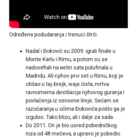
Određena podudaranja i trenuci štrči.
Nadal i Đoković su 2009. igrali finale u
Monte Karlu i Rimu, a potom su se
nadoveћali na иetiri sata polufinala u
Madridu. Ali njihov prvi set u Rimu, koji je
otišao u taj-brejk, waje čista, mrtva
ravnomerna destilacija njihovog guranja i
povlačenja iz osnovne linije. Sećam se
razočaranja u očima Đokovića pošto ga je
izgubio. Tako blizu, ali i dalje za sada.
Do 2011. On je bio usred pobedničkog
niza od 48 mečeva, a upravo je pobedio