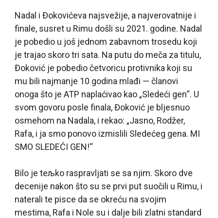
Nadal i Đokovićeva najsvežije, a najverovatnije i
finale, susret u Rimu došli su 2021. godine. Nadal
je pobedio u još jednom zabavnom trosedu koji
je trajao skoro tri sata. Na putu do meča za titulu,
Đoković je pobedio četvoricu protivnika koji su
mu bili najmanje 10 godina mlađi — članovi
onoga što je ATP naplaćivao kao „Sledeći gen“. U
svom govoru posle finala, Đoković je bljesnuo
osmehom na Nadala, i rekao: „Jasno, Rodžer,
Rafa, i ja smo ponovo izmislili Sledećeg gena. MI
SMO SLEDEĆI GEN!“
Bilo je teљko raspravljati se sa njim. Skoro dve
decenije nakon što su se prvi put suočili u Rimu, i
naterali te pisce da se okreću na svojim
mestima, Rafa i Nole su i dalje bili zlatni standard