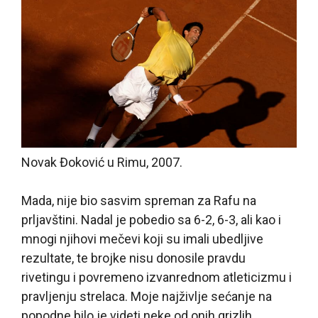
Novak Đoković u Rimu, 2007.
Mada, nije bio sasvim spreman za Rafu na
prljavštini. Nadal je pobedio sa 6-2, 6-3, ali kao i
mnogi njihovi mečevi koji su imali ubedljive
rezultate, te brojke nisu donosile pravdu
rivetingu i povremeno izvanrednom atleticizmu i
pravljenju strelaca. Moje najživlje sećanje na
popodne bilo je videti neke od onih grizlih