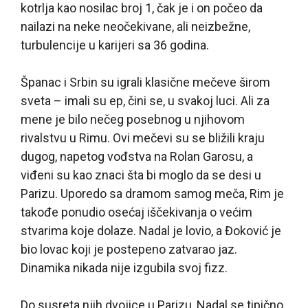
kotrlja kao nosilac broj 1, čak je i on počeo da
nailazi na neke neočekivane, ali neizbežne,
turbulencije u karijeri sa 36 godina.
Španac i Srbin su igrali klasične mečeve širom
sveta – imali su ep, čini se, u svakoj luci. Ali za
mene je bilo nečeg posebnog u njihovom
rivalstvu u Rimu. Ovi mečevi su se bližili kraju
dugog, napetog vođstva na Rolan Garosu, a
viđeni su kao znaci šta bi moglo da se desi u
Parizu. Uporedo sa dramom samog meča, Rim je
takođe ponudio osećaj iščekivanja o većim
stvarima koje dolaze. Nadal je lovio, a Đoković je
bio lovac koji je postepeno zatvarao jaz.
Dinamika nikada nije izgubila svoj fizz.
Do susreta njih dvojice u Parizu, Nadal se tipično