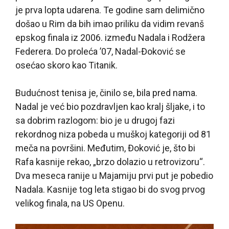
je prva lopta udarena. Te godine sam delimično
došao u Rim da bih imao priliku da vidim revanš
epskog finala iz 2006. između Nadala i Rodžera
Federera. Do proleća ’07, Nadal-Đoković se
osećao skoro kao Titanik.
Budućnost tenisa je, činilo se, bila pred nama.
Nadal je već bio pozdravljen kao kralj šljake, i to
sa dobrim razlogom: bio je u drugoj fazi
rekordnog niza pobeda u muškoj kategoriji od 81
meča na površini. Međutim, Đoković je, što bi
Rafa kasnije rekao, „brzo dolazio u retrovizoru“.
Dva meseca ranije u Majamiju prvi put je pobedio
Nadala. Kasnije tog leta stigao bi do svog prvog
velikog finala, na US Openu.