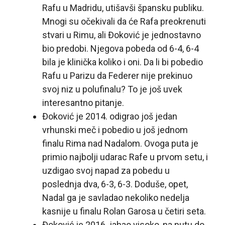
Rafu u Madridu, utišavši špansku publiku.
Mnogi su očekivali da će Rafa preokrenuti
stvari u Rimu, ali Đoković je jednostavno
bio predobi. Njegova pobeda od 6-4, 6-4
bila je klinička koliko i oni. Da li bi pobedio
Rafu u Parizu da Federer nije prekinuo
svoj niz u polufinalu? To je još uvek
interesantno pitanje.
Đoković je 2014. odigrao još jedan
vrhunski meč i pobedio u još jednom
finalu Rima nad Nadalom. Ovoga puta je
primio najbolji udarac Rafe u prvom setu, i
uzdigao svoj napad za pobedu u
poslednja dva, 6-3, 6-3. Doduše, opet,
Nadal ga je savladao nekoliko nedelja
kasnije u finalu Rolan Garosa u četiri seta.
Đoković je 2016. jahao visoko, na putu do