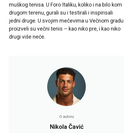
muškog tenisa. U Foro Italiku, koliko i na bilo kom
drugom terenu, gurali su i testirali i inspirisali
jedni druge. U svojim mečevima u Večnom gradu
proizveli su večni tenis – kao niko pre, i kao niko
drugi više neće.
O autoru
Nikola Čavić