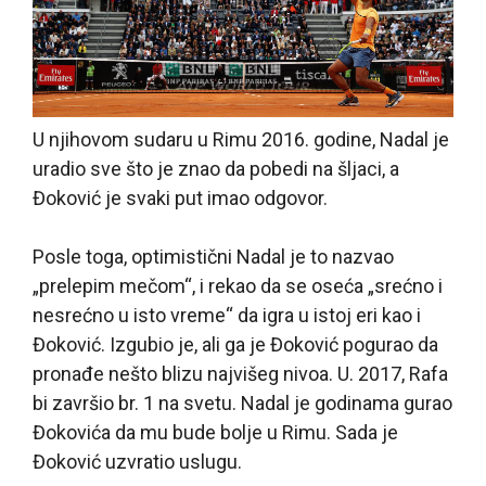
U njihovom sudaru u Rimu 2016. godine, Nadal je
uradio sve što je znao da pobedi na šljaci, a
Đoković je svaki put imao odgovor.
Posle toga, optimistični Nadal je to nazvao
„prelepim mečom“, i rekao da se oseća „srećno i
nesrećno u isto vreme“ da igra u istoj eri kao i
Đoković. Izgubio je, ali ga je Đoković pogurao da
pronađe nešto blizu najvišeg nivoa. U. 2017, Rafa
bi završio br. 1 na svetu. Nadal je godinama gurao
Đokovića da mu bude bolje u Rimu. Sada je
Đoković uzvratio uslugu.