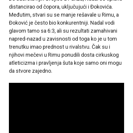
distancirao od čopora, uključujući i Đokovića.
Međutim, stvari su se manje rešavale u Rimu, a
Đoković je često bio konkurentniji. Nadal vodi
glavom tamo sa 6:3, ali su rezultati zamahivani
napred-nazad u zavisnosti od toga ko je u tom
trenutku imao prednost u rivalstvu. Čak su i
njihovi mečevi u Rimu ponudili dosta cirkuskog
atleticizma i pravljenja šuta koje samo oni mogu
da stvore zajedno.