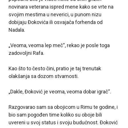
novinara veterana ispred mene kako se vrte na
svojim mestima u neverici, u punom nizu
dobijaju Đokovića ili osvajača forhenda od
Nadala.
„Veoma, veoma lep meč“, rekao je posle toga
zadovoljni Rafa.
Kao što to često čini, pratio je taj trenutak
olakšanja sa dozom stvarnosti.
„Dakle, Đoković je veoma, veoma dobar igrač“.
Razgovarao sam sa obojicom u Rimu te godine, i
bio sam pogođen time koliko su oboje bili
uvereni u svoj status i svoju budućnost. Đoković