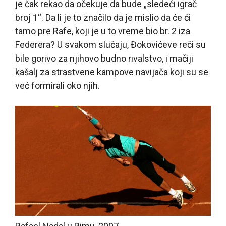
je čak rekao da očekuje da bude „sledeći igrač
broj 1“. Da li je to značilo da je mislio da će ći
tamo pre Rafe, koji je u to vreme bio br. 2 iza
Federera? U svakom slučaju, Đokovićeve reči su
bile gorivo za njihovo budno rivalstvo, i mačiji
kašalj za strastvene kampove navijača koji su se
već formirali oko njih.