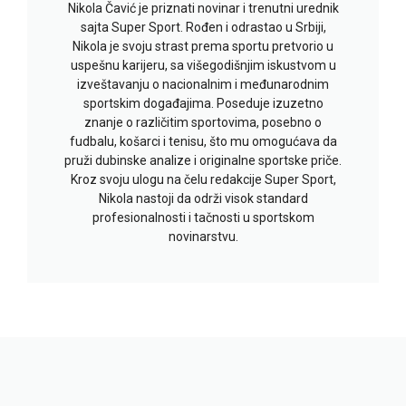
Nikola Čavić je priznati novinar i trenutni urednik
sajta Super Sport. Rođen i odrastao u Srbiji,
Nikola je svoju strast prema sportu pretvorio u
uspešnu karijeru, sa višegodišnjim iskustvom u
izveštavanju o nacionalnim i međunarodnim
sportskim događajima. Poseduje izuzetno
znanje o različitim sportovima, posebno o
fudbalu, košarci i tenisu, što mu omogućava da
pruži dubinske analize i originalne sportske priče.
Kroz svoju ulogu na čelu redakcije Super Sport,
Nikola nastoji da održi visok standard
profesionalnosti i tačnosti u sportskom
novinarstvu.