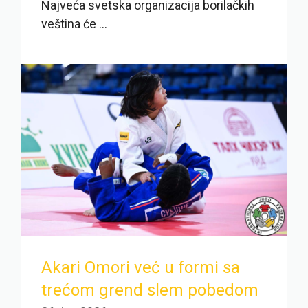
Najveća svetska organizacija borilačkih
veština će ...
Akari Omori već u formi sa
trećom grend slem pobedom