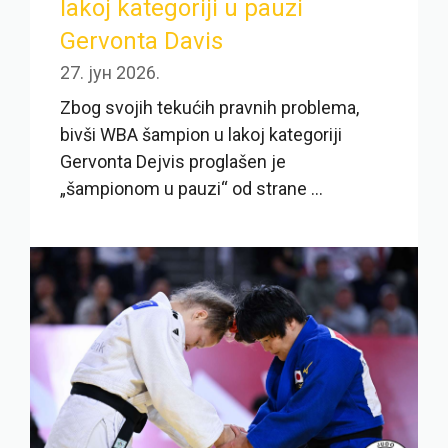
lakoj kategoriji u pauzi
Gervonta Davis
27. јун 2026.
Zbog svojih tekućih pravnih problema,
bivši WBA šampion u lakoj kategoriji
Gervonta Dejvis proglašen je
„šampionom u pauzi“ od strane ...