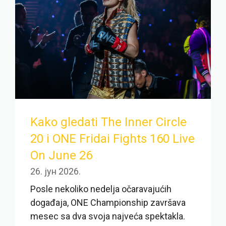
Kako gledati The Inner Circle
20 i ONE Fridai Fights 160 Live
On June 26
26. јун 2026.
Posle nekoliko nedelja očaravajućih
događaja, ONE Championship završava
mesec sa dva svoja najveća spektakla.