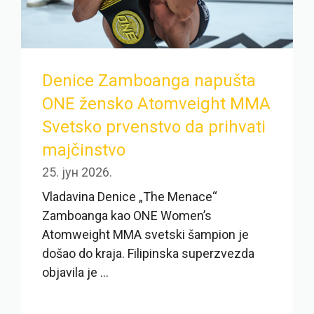
Denice Zamboanga napušta
ONE žensko Atomveight MMA
Svetsko prvenstvo da prihvati
majčinstvo
25. јун 2026.
Vladavina Denice „The Menace“
Zamboanga kao ONE Women’s
Atomweight MMA svetski šampion je
došao do kraja. Filipinska superzvezda
objavila je ...