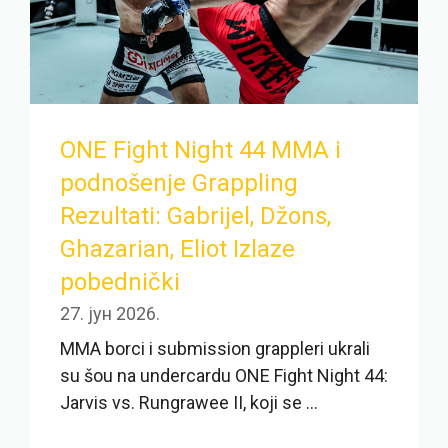
ONE Fight Night 44 MMA i
podnošenje Grappling
Rezultati: Gabrijel, Džons,
Ghazarian, Eliot Izlaze
pobednički
27. јун 2026.
MMA borci i submission grappleri ukrali
su šou na undercardu ONE Fight Night 44:
Jarvis vs. Rungrawee II, koji se ...