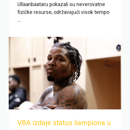
Ullaanbaataru pokazali su neverovatne
fizičke resurse, održavajući visok tempo
...
VBA izdaje status šampiona u