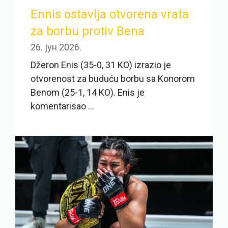
Ennis ostavlja otvorena vrata
za borbu protiv Bena
26. јун 2026.
Džeron Enis (35-0, 31 KO) izrazio je
otvorenost za buduću borbu sa Konorom
Benom (25-1, 14 KO). Enis je
komentarisao ...