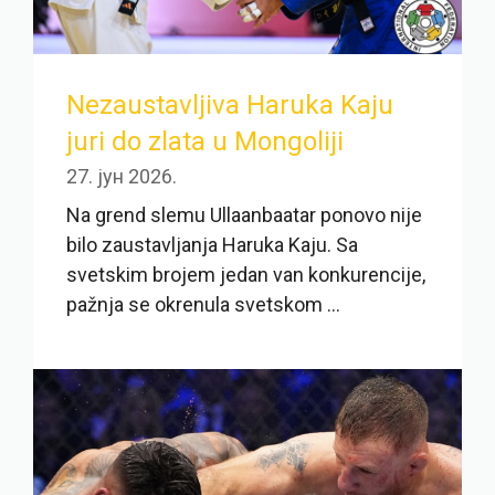
Nezaustavljiva Haruka Kaju
juri do zlata u Mongoliji
27. јун 2026.
Na grend slemu Ullaanbaatar ponovo nije
bilo zaustavljanja Haruka Kaju. Sa
svetskim brojem jedan van konkurencije,
pažnja se okrenula svetskom ...