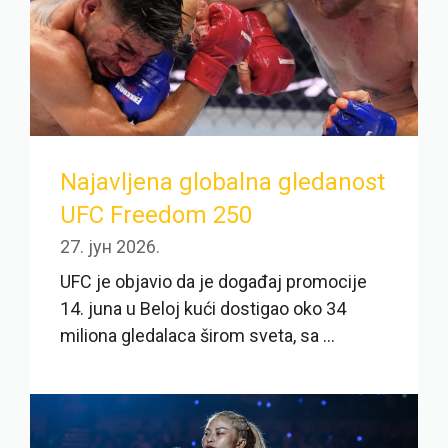
Najavljena globalna gledanost
UFC Freedom 250
27. јун 2026.
UFC je objavio da je događaj promocije
14. juna u Beloj kući dostigao oko 34
miliona gledalaca širom sveta, sa ...