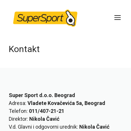
Skip
to
ME
content
Kontakt
Super Sport d.o.o. Beograd
Adresa:
Vladete Kovačevića 5a, Beograd
Telefon:
011/407-21-21
Direktor:
Nikola Čavić
V.d. Glavni i odgovorni urednik:
Nikola Čavić