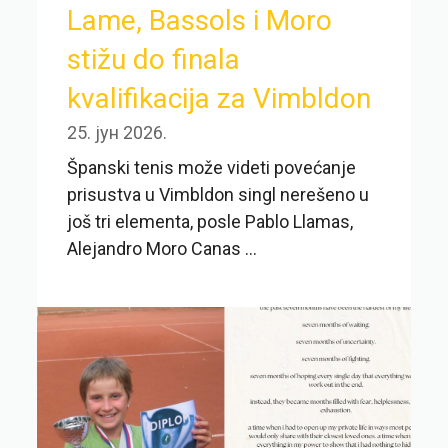
Lame, Bassols i Moro
stižu do finala
kvalifikacija za Vimbldon
25. јун 2026.
Španski tenis može videti povećanje
prisustva u Vimbldon singl nerešeno u
još tri elementa, posle Pablo Llamas,
Alejandro Moro Canas ...