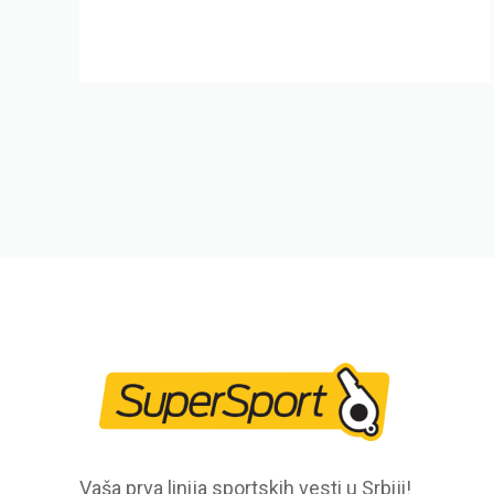
Vaša prva linija sportskih vesti u Srbiji!