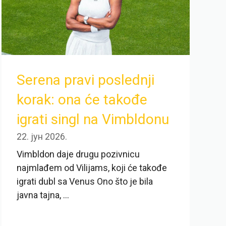
Serena pravi poslednji
korak: ona će takođe
igrati singl na Vimbldonu
22. јун 2026.
Vimbldon daje drugu pozivnicu
najmlađem od Vilijams, koji će takođe
igrati dubl sa Venus Ono što je bila
javna tajna, ...