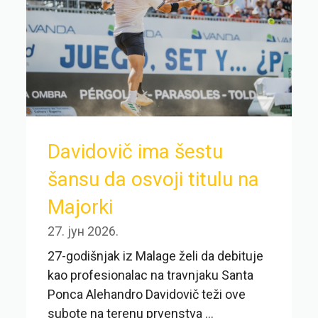
Davidovič ima šestu
šansu da osvoji titulu na
Majorki
27. јун 2026.
27-godišnjak iz Malage želi da debituje
kao profesionalac na travnjaku Santa
Ponca Alehandro Davidovič teži ove
subote na terenu prvenstva ...