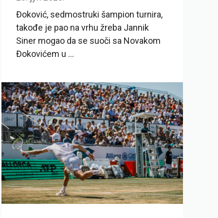
Đoković, sedmostruki šampion turnira,
takođe je pao na vrhu žreba Jannik
Siner mogao da se suoči sa Novakom
Đokovićem u ...