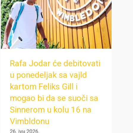
Rafa Jodar će debitovati
u ponedeljak sa vajld
kartom Feliks Gill i
mogao bi da se suoči sa
Sinnerom u kolu 16 na
Vimbldonu
26. јун 2026.