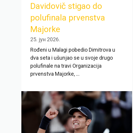
Davidovič stigao do
polufinala prvenstva
Majorke
25. јун 2026.
Rođeni u Malagi pobedio Dimitrova u
dva seta i ušunjao se u svoje drugo
polufinale na travi Organizacija
prvenstva Majorke, ...