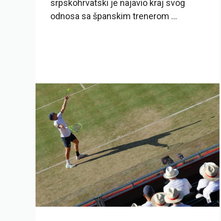
srpskohrvatski je najavio kraj svog
odnosa sa španskim trenerom ...