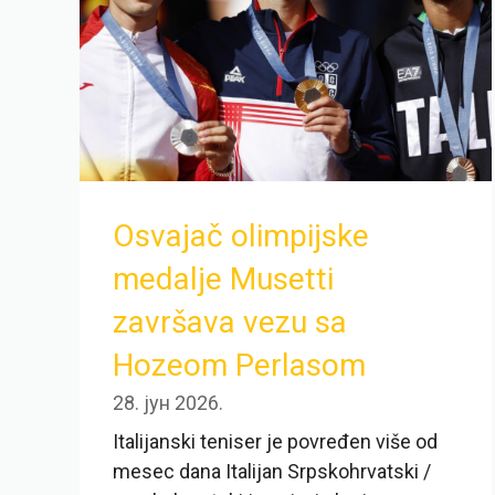
Osvajač olimpijske
medalje Musetti
završava vezu sa
Hozeom Perlasom
28. јун 2026.
Italijanski teniser je povređen više od
mesec dana Italijan Srpskohrvatski /