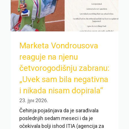
Marketa Vondrousova
reaguje na njenu
četvorogodišnju zabranu:
„Uvek sam bila negativna
i nikada nisam dopirala“
23. јун 2026.
Čehinja pojašnjava da je sarađivala
poslednjih sedam meseci i da je
očekivala bolji ishod ITIA (agencija za