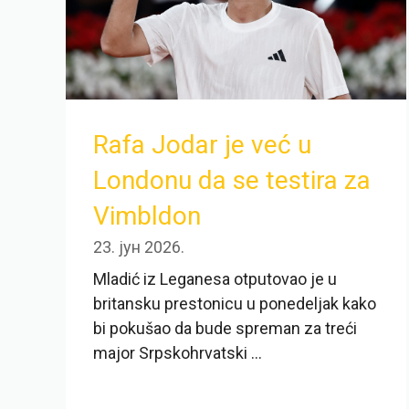
Rafa Jodar je već u
Londonu da se testira za
Vimbldon
23. јун 2026.
Mladić iz Leganesa otputovao je u
britansku prestonicu u ponedeljak kako
bi pokušao da bude spreman za treći
major Srpskohrvatski ...