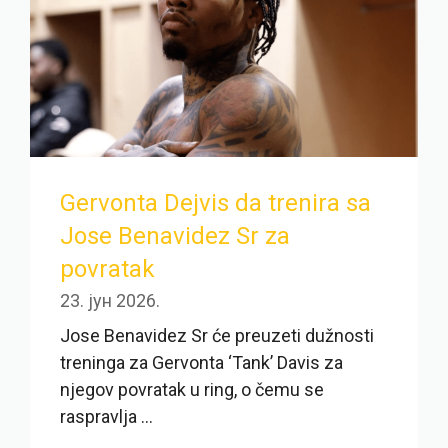
Gervonta Dejvis da trenira sa
Jose Benavidez Sr za
povratak
23. јун 2026.
Jose Benavidez Sr će preuzeti dužnosti
treninga za Gervonta ‘Tank’ Davis za
njegov povratak u ring, o čemu se
raspravlja ...