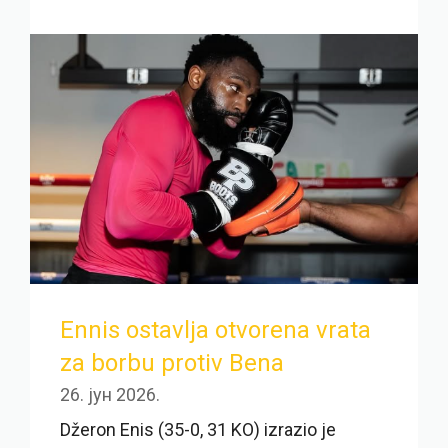
Ennis ostavlja otvorena vrata
za borbu protiv Bena
26. јун 2026.
Džeron Enis (35-0, 31 KO) izrazio je