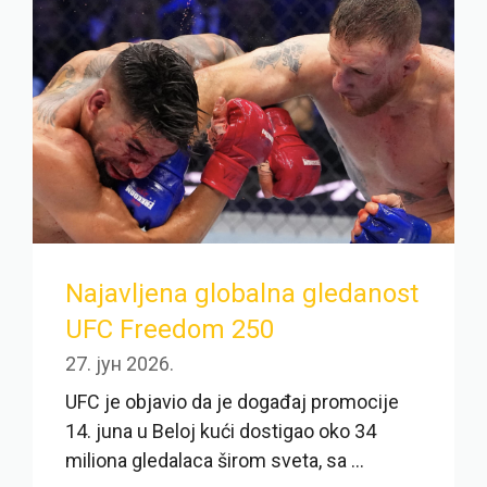
Najavljena globalna gledanost
UFC Freedom 250
27. јун 2026.
UFC je objavio da je događaj promocije
14. juna u Beloj kući dostigao oko 34
miliona gledalaca širom sveta, sa ...