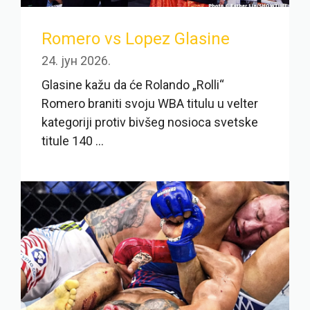
Romero vs Lopez Glasine
24. јун 2026.
Glasine kažu da će Rolando „Rolli“
Romero braniti svoju WBA titulu u velter
kategoriji protiv bivšeg nosioca svetske
titule 140 ...