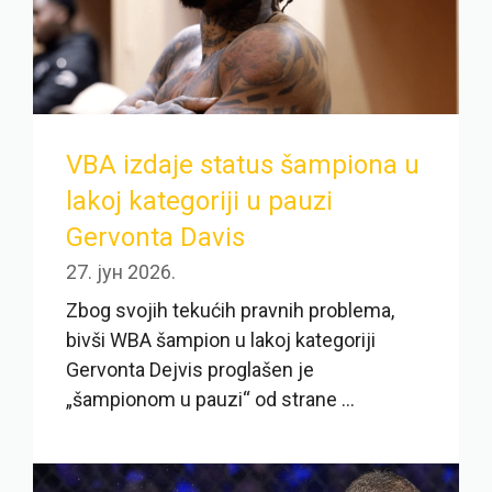
VBA izdaje status šampiona u
lakoj kategoriji u pauzi
Gervonta Davis
27. јун 2026.
Zbog svojih tekućih pravnih problema,
bivši WBA šampion u lakoj kategoriji
Gervonta Dejvis proglašen je
„šampionom u pauzi“ od strane ...