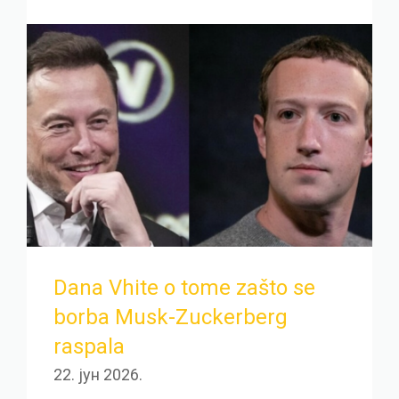
Dana Vhite o tome zašto se
borba Musk-Zuckerberg
raspala
22. јун 2026.