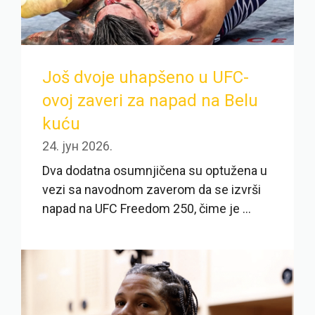
Još dvoje uhapšeno u UFC-
ovoj zaveri za napad na Belu
kuću
24. јун 2026.
Dva dodatna osumnjičena su optužena u
vezi sa navodnom zaverom da se izvrši
napad na UFC Freedom 250, čime je ...