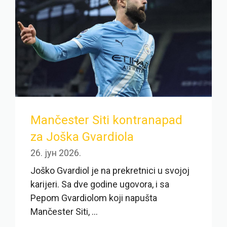
Mančester Siti kontranapad
za Joška Gvardiola
26. јун 2026.
Joško Gvardiol je na prekretnici u svojoj
karijeri. Sa dve godine ugovora, i sa
Pepom Gvardiolom koji napušta
Mančester Siti, ...