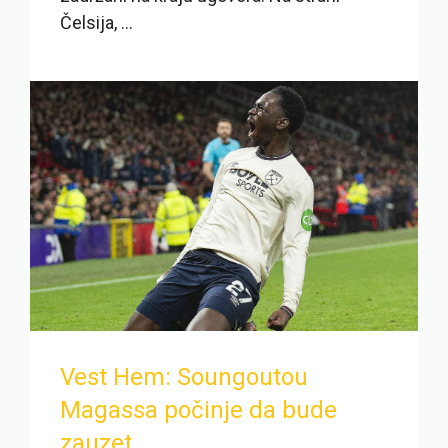
Čelsija, ...
Vest Hem: Soungoutou
Magassa počinje da bude
zauzet