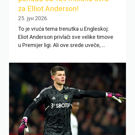
za Elliot Anderson!
25. јун 2026.
To je vruća tema trenutka u Engleskoj:
Eliot Anderson privlači sve velike timove
u Premijer ligi. Ali ove srede uveče, ...