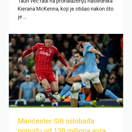
Taun već radi na pronalaženju naslednika
Kierana McKenna, koji je otišao nakon što
je ...
Mančester Siti oslobađa
ponudu od 139 miliona evra