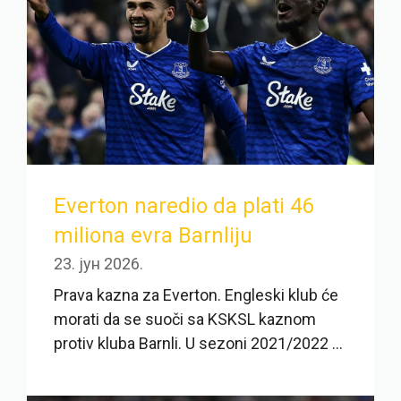
Everton naredio da plati 46
miliona evra Barnliju
23. јун 2026.
Prava kazna za Everton. Engleski klub će
morati da se suoči sa KSKSL kaznom
protiv kluba Barnli. U sezoni 2021/2022 ...