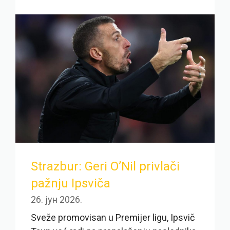
Strazbur: Geri O’Nil privlači
pažnju Ipsviča
26. јун 2026.
Sveže promovisan u Premijer ligu, Ipsvič