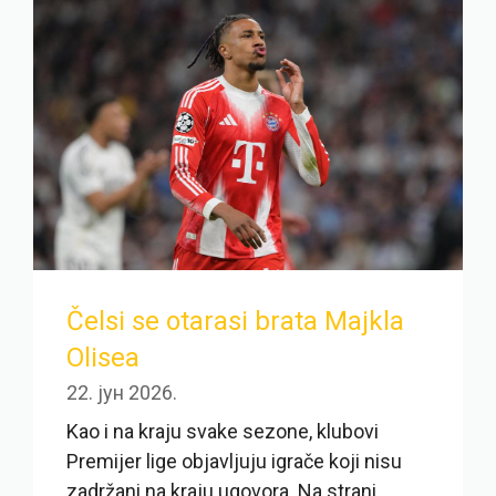
Čelsi se otarasi brata Majkla
Olisea
22. јун 2026.
Kao i na kraju svake sezone, klubovi
Premijer lige objavljuju igrače koji nisu
zadržani na kraju ugovora. Na strani