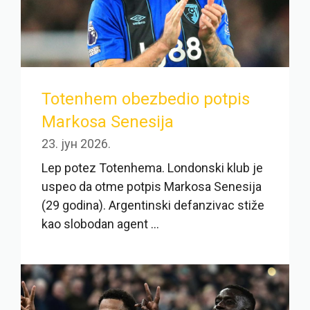
Totenhem obezbedio potpis
Markosa Senesija
23. јун 2026.
Lep potez Totenhema. Londonski klub je
uspeo da otme potpis Markosa Senesija
(29 godina). Argentinski defanzivac stiže
kao slobodan agent ...