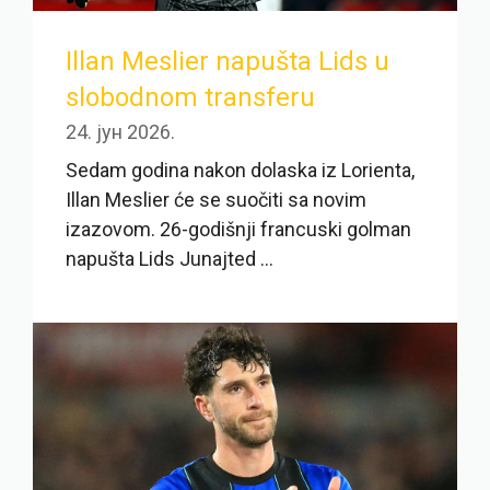
Illan Meslier napušta Lids u
slobodnom transferu
24. јун 2026.
Sedam godina nakon dolaska iz Lorienta,
Illan Meslier će se suočiti sa novim
izazovom. 26-godišnji francuski golman
napušta Lids Junajted ...