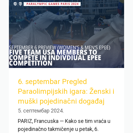
6. septembar Pregled
Paraolimpijskih igara: Ženski i
muški pojedinačni događaj
5. септембар 2024.
PARIZ, Francuska — Kako se tim vraća u
pojedinačno takmičenje u petak, 6.