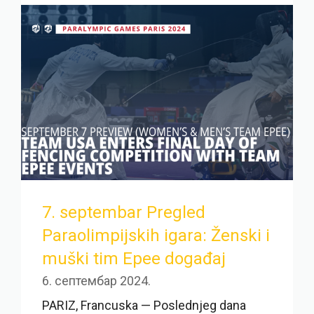
7. septembar Pregled
Paraolimpijskih igara: Ženski i
muški tim Epee događaj
6. септембар 2024.
PARIZ, Francuska — Poslednjeg dana