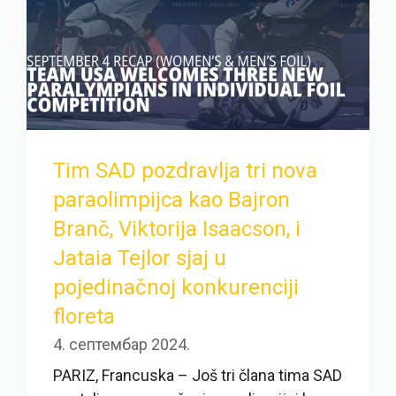
Tim SAD pozdravlja tri nova
paraolimpijca kao Bajron
Branč, Viktorija Isaacson, i
Jataia Tejlor sjaj u
pojedinačnoj konkurenciji
floreta
4. септембар 2024.
PARIZ, Francuska – Još tri člana tima SAD