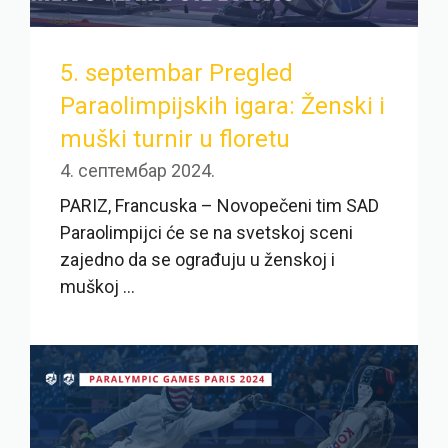
5. septembar Pregled
Paraolimpijskih igara: Ženski i
muški turnir u floretu
4. септембар 2024.
PARIZ, Francuska – Novopečeni tim SAD
Paraolimpijci će se na svetskoj sceni
zajedno da se ograđuju u ženskoj i
muškoj ...