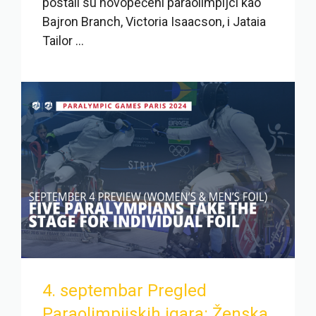
postali su novopečeni paraolimpijci kao
Bajron Branch, Victoria Isaacson, i Jataia
Tailor ...
4. septembar Pregled
Paraolimpijskih igara: Ženska