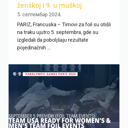
ženskoj i 9. u muškoj
5. септембар 2024.
PARIZ, Francuska – Timovi za foil su otišli
na traku ujutro 5. septembra, gde su
izgledali da poboljšaju rezultate
pojedinačnih ...