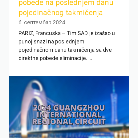
pobede na poslednjem danu
pojedinačnog takmičenja
6. септембар 2024.
PARIZ, Francuska – Tim SAD je izašao u
punoj snazi na poslednjem
pojedinačnom danu takmičenja sa dve
direktne pobede eliminacije. ...