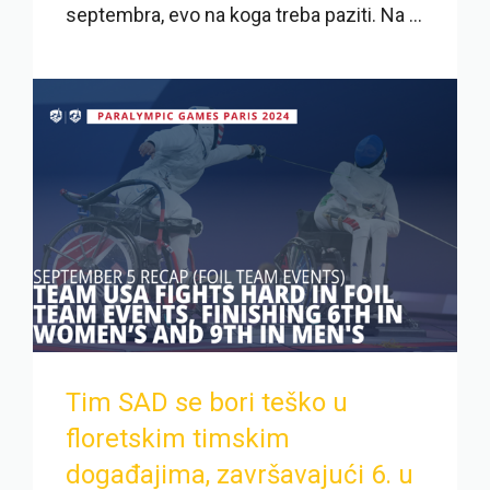
septembra, evo na koga treba paziti. Na ...
Tim SAD se bori teško u
floretskim timskim
događajima, završavajući 6. u