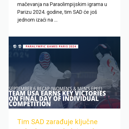
mačevanja na Paraolimpijskim igrama u
Parizu 2024. godine, tim SAD će još
jednom izaći na ...
Tim SAD zarađuje ključne