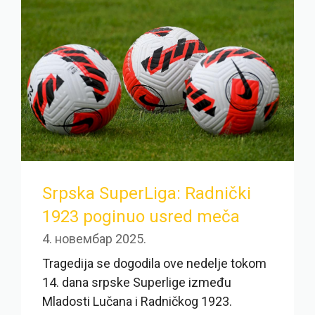
Srpska SuperLiga: Radnički
1923 poginuo usred meča
4. новембар 2025.
Tragedija se dogodila ove nedelje tokom
14. dana srpske Superlige između
Mladosti Lučana i Radničkog 1923.