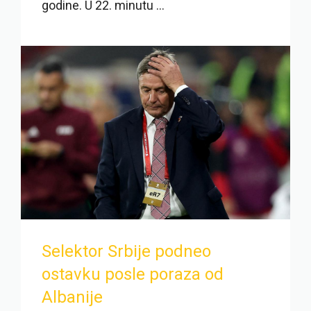
godine. U 22. minutu ...
Selektor Srbije podneo
ostavku posle poraza od
Albanije