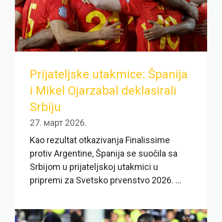
Prijateljske utakmice: Španija
i Mikel Ojarzabal deklasirali
Srbiju
27. март 2026.
Kao rezultat otkazivanja Finalissime
protiv Argentine, Španija se suočila sa
Srbijom u prijateljskoj utakmici u
pripremi za Svetsko prvenstvo 2026. ...