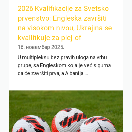
2026 Kvalifikacije za Svetsko
prvenstvo: Engleska završiti
na visokom nivou, Ukrajina se
kvalifikuje za plej-of
16. новембар 2025.
U multipleksu bez pravih uloga na vrhu
grupe, sa Engleskom koja je već sigurna
da će završiti prva, a Albanija ...