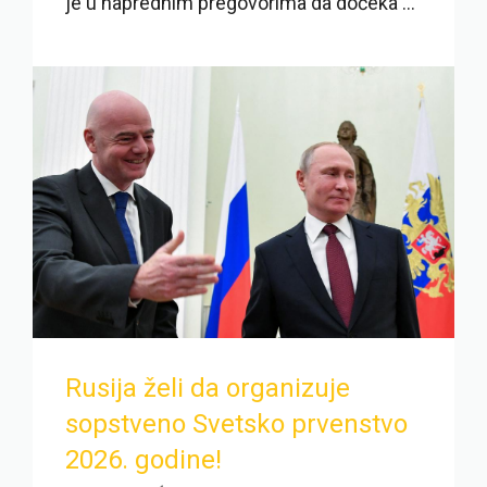
je u naprednim pregovorima da dočeka ...
Rusija želi da organizuje
sopstveno Svetsko prvenstvo
2026. godine!