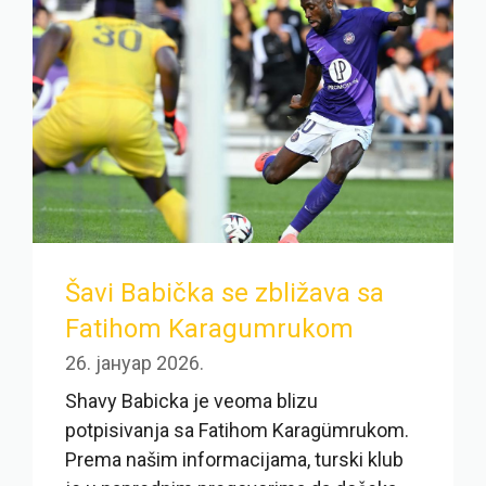
Šavi Babička se zbližava sa
Fatihom Karagumrukom
26. јануар 2026.
Shavy Babicka je veoma blizu
potpisivanja sa Fatihom Karagümrukom.
Prema našim informacijama, turski klub