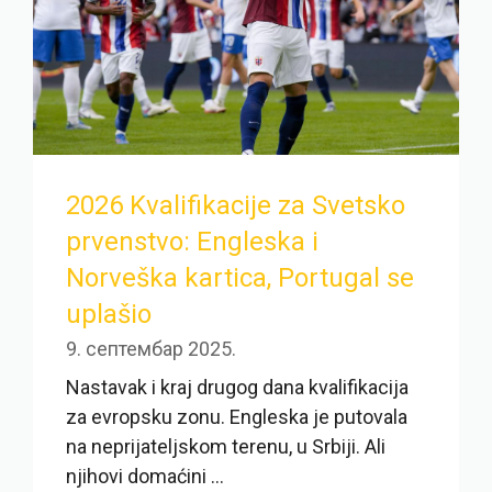
2026 Kvalifikacije za Svetsko
prvenstvo: Engleska i
Norveška kartica, Portugal se
uplašio
9. септембар 2025.
Nastavak i kraj drugog dana kvalifikacija
za evropsku zonu. Engleska je putovala
na neprijateljskom terenu, u Srbiji. Ali
njihovi domaćini ...