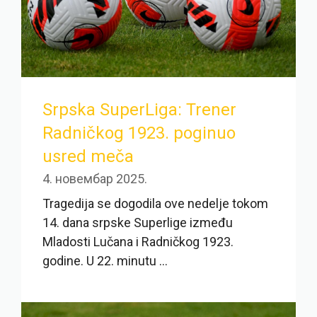
Srpska SuperLiga: Trener
Radničkog 1923. poginuo
usred meča
4. новембар 2025.
Tragedija se dogodila ove nedelje tokom
14. dana srpske Superlige između
Mladosti Lučana i Radničkog 1923.
godine. U 22. minutu ...