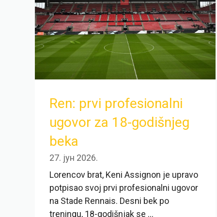
Ren: prvi profesionalni
ugovor za 18-godišnjeg
beka
27. јун 2026.
Lorencov brat, Keni Assignon je upravo
potpisao svoj prvi profesionalni ugovor
na Stade Rennais. Desni bek po
treningu, 18-godišnjak se ...