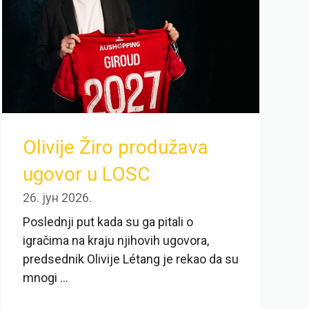
Olivije Žiro produžava
ugovor u LOSC
26. јун 2026.
Poslednji put kada su ga pitali o
igračima na kraju njihovih ugovora,
predsednik Olivije Létang je rekao da su
mnogi ...