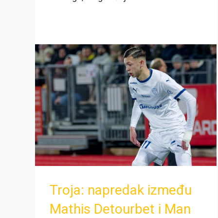
Troja: napredak između
Mathis Detourbet i Man