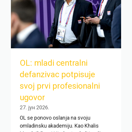
OL: mladi centralni
defanzivac potpisuje
svoj prvi profesionalni
ugovor
27. јун 2026.
OL se ponovo oslanja na svoju
omladinsku akademiju. Kao Khalis