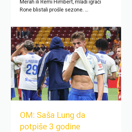
Merah ili Remi Himbert, mladi igrači
Rone blistali prošle sezone. ...
OM: Saša Lung da
potpiše 3 godine