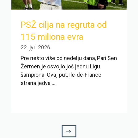
PSŽ cilja na regruta od
115 miliona evra
22. јун 2026.
Pre nešto više od nedelju dana, Pari Sen
Žermen je osvojio još jednu Ligu
šampiona. Ovaj put, Ile-de-France
strana jedva ...