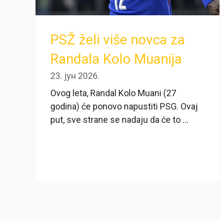
PSŽ želi više novca za
Randala Kolo Muanija
23. јун 2026.
Ovog leta, Randal Kolo Muani (27
godina) će ponovo napustiti PSG. Ovaj
put, sve strane se nadaju da će to ...