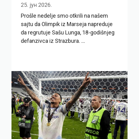
25. јун 2026.
Prošle nedelje smo otkrili na našem
sajtu da Olimpik iz Marseja napreduje
da regrutuje Sašu Lunga, 18-godišnjeg
defanzivca iz Strazbura. ...