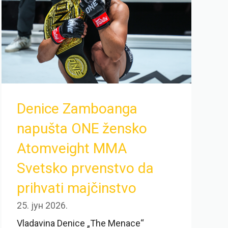
Denice Zamboanga
napušta ONE žensko
Atomveight MMA
Svetsko prvenstvo da
prihvati majčinstvo
25. јун 2026.
Vladavina Denice „The Menace“