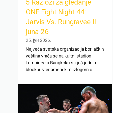
5 Razlozi za gledanje
ONE Fight Night 44:
Jarvis Vs. Rungravee II
juna 26
25. јун 2026.
Najveća svetska organizacija borilačkih
veština vraća se na kultni stadion
Lumpinee u Bangkoku sa još jednim
blockbuster američkim izlogom u ...