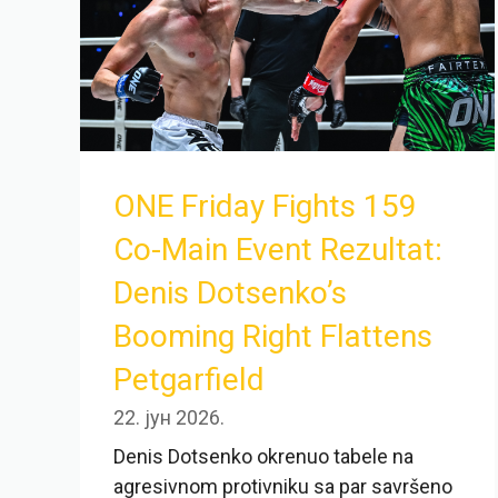
ONE Friday Fights 159
Co-Main Event Rezultat:
Denis Dotsenko’s
Booming Right Flattens
Petgarfield
22. јун 2026.
Denis Dotsenko okrenuo tabele na
agresivnom protivniku sa par savršeno