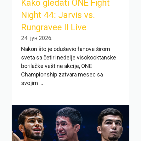
Kako gledati ONE Fight
Night 44: Jarvis vs.
Rungravee II Live
24. јун 2026.
Nakon što je oduševio fanove širom
sveta sa četiri nedelje visokooktanske
borilačke veštine akcije, ONE
Championship zatvara mesec sa
svojim ...