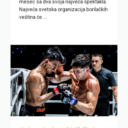
mesec sa dva svoja najveća spektakla.
Najveća svetska organizacija borilačkih
veština će ...