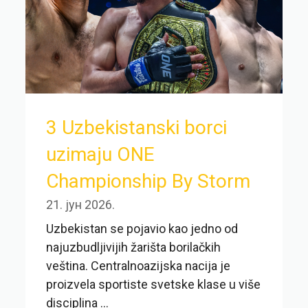
3 Uzbekistanski borci
uzimaju ONE
Championship By Storm
21. јун 2026.
Uzbekistan se pojavio kao jedno od
najuzbudljivijih žarišta borilačkih
veština. Centralnoazijska nacija je
proizvela sportiste svetske klase u više
disciplina ...