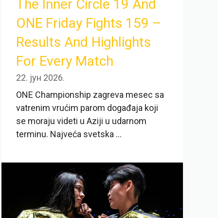
The Inner Circle 19 And
ONE Friday Fights 159 –
Results And Highlights
For Every Match
22. јун 2026.
ONE Championship zagreva mesec sa
vatrenim vrućim parom događaja koji
se moraju videti u Aziji u udarnom
terminu. Najveća svetska ...