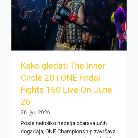
Kako gledati The Inner
Circle 20 i ONE Fridai
Fights 160 Live On June
26
26. јун 2026.
Posle nekoliko nedelja očaravajućih
događaja, ONE Championship završava