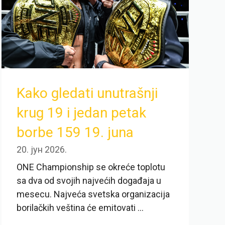
Kako gledati unutrašnji
krug 19 i jedan petak
borbe 159 19. juna
20. јун 2026.
ONE Championship se okreće toplotu
sa dva od svojih najvećih događaja u
mesecu. Najveća svetska organizacija
borilačkih veština će emitovati ...