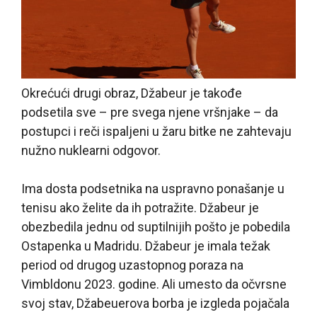
Okrećući drugi obraz, Džabeur je takođe
podsetila sve – pre svega njene vršnjake – da
postupci i reči ispaljeni u žaru bitke ne zahtevaju
nužno nuklearni odgovor.
Ima dosta podsetnika na uspravno ponašanje u
tenisu ako želite da ih potražite. Džabeur je
obezbedila jednu od suptilnijih pošto je pobedila
Ostapenka u Madridu. Džabeur je imala težak
period od drugog uzastopnog poraza na
Vimbldonu 2023. godine. Ali umesto da očvrsne
svoj stav, Džabeuerova borba je izgleda pojačala