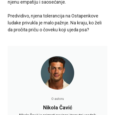
njenu empatiju i saosećanje.
Predvidivo, njena tolerancija na Ostapenkove
ludake privukla je malo pažnje. Na kraju, ko želi
da pročita priču o čoveku koji ujeda psa?
O autoru
Nikola Čavić