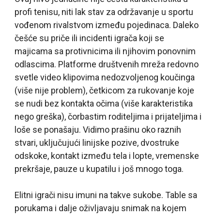
profi tenisu, niti lak stav za održavanje u sportu
vođenom rivalstvom između pojedinaca. Daleko
češće su priče ili incidenti igrača koji se
majicama sa protivnicima ili njihovim ponovnim
odlascima. Platforme društvenih mreža redovno
svetle video klipovima nedozvoljenog koučinga
(više nije problem), četkicom za rukovanje koje
se nudi bez kontakta očima (više karakteristika
nego greška), čorbastim roditeljima i prijateljima i
loše se ponašaju. Vidimo prašinu oko raznih
stvari, uključujući linijske pozive, dvostruke
odskoke, kontakt između tela i lopte, vremenske
prekršaje, pauze u kupatilu i još mnogo toga.
Elitni igrači nisu imuni na takve sukobe. Table sa
porukama i dalje oživljavaju snimak na kojem