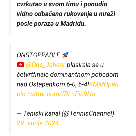
cvrkutao u svom timu i ponudio
vidno odbačeno rukovanje u mreži
posle poraza u Madridu.
ONSTOPPABLE
@Ons_Jabeur
plasirala se u
četvrtfinale dominantnom pobedom
nad Ostapenkom 6-0, 6-4!
#MMOpen
pic.twitter.com/fRLuFic9Hq
— Teniski kanal (@TennisChannel)
29. aprila 2024.