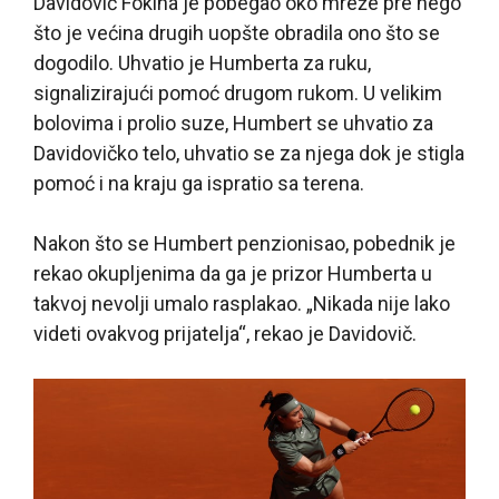
Davidovič Fokina je pobegao oko mreže pre nego
što je većina drugih uopšte obradila ono što se
dogodilo. Uhvatio je Humberta za ruku,
signalizirajući pomoć drugom rukom. U velikim
bolovima i prolio suze, Humbert se uhvatio za
Davidovičko telo, uhvatio se za njega dok je stigla
pomoć i na kraju ga ispratio sa terena.
Nakon što se Humbert penzionisao, pobednik je
rekao okupljenima da ga je prizor Humberta u
takvoj nevolji umalo rasplakao. „Nikada nije lako
videti ovakvog prijatelja“, rekao je Davidovič.