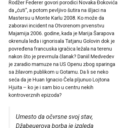
Rodžer Federer govori porodici Novaka Đokovića
da „ćuti“, a potom pevljivo šutira na šljaci na
Mastersu u Monte Karlu 2008. Ko može da
zaboravi incident na Otvorenom prvenstvu
Majamija 2006. godine, kada je Marija Šarapova
okrenula leđa i ignorisala Tatjanu Golovin dok je
povređena francuska igračica ležala na terenu
nakon što je prevrnula članak? Daniil Medvedev
je zaradio mamuze na US Openu zbog sparinga
sa žilavom publikom u Gotamu. Da li se neko
seća da je Huan Ignacio Čela pljunuo Lojtona
Hjuita – ko je i sam bio u centru nekih
kontroverznih epizoda?
Umesto da očvrsne svoj stav,
Džabeuerova borba je izgleda