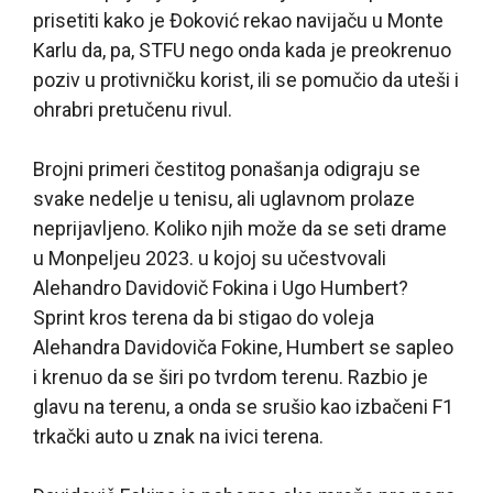
prisetiti kako je Đoković rekao navijaču u Monte
Karlu da, pa, STFU nego onda kada je preokrenuo
poziv u protivničku korist, ili se pomučio da uteši i
ohrabri pretučenu rivul.
Brojni primeri čestitog ponašanja odigraju se
svake nedelje u tenisu, ali uglavnom prolaze
neprijavljeno. Koliko njih može da se seti drame
u Monpeljeu 2023. u kojoj su učestvovali
Alehandro Davidovič Fokina i Ugo Humbert?
Sprint kros terena da bi stigao do voleja
Alehandra Davidoviča Fokine, Humbert se sapleo
i krenuo da se širi po tvrdom terenu. Razbio je
glavu na terenu, a onda se srušio kao izbačeni F1
trkački auto u znak na ivici terena.