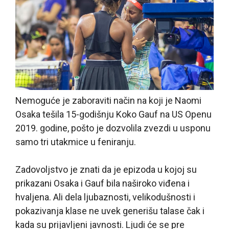
Nemoguće je zaboraviti način na koji je Naomi
Osaka tešila 15-godišnju Koko Gauf na US Openu
2019. godine, pošto je dozvolila zvezdi u usponu
samo tri utakmice u feniranju.
Zadovoljstvo je znati da je epizoda u kojoj su
prikazani Osaka i Gauf bila naširoko viđena i
hvaljena. Ali dela ljubaznosti, velikodušnosti i
pokazivanja klase ne uvek generišu talase čak i
kada su prijavljeni javnosti. Ljudi će se pre