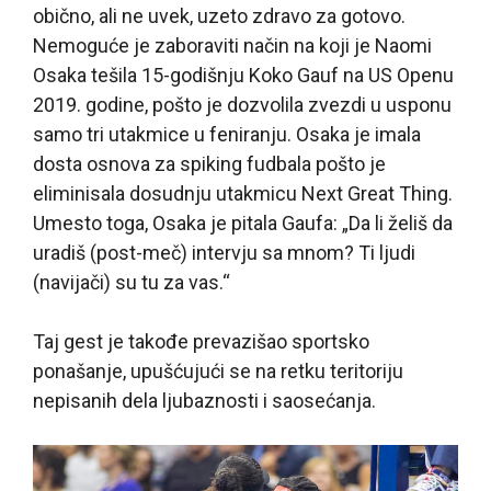
obično, ali ne uvek, uzeto zdravo za gotovo.
Nemoguće je zaboraviti način na koji je Naomi
Osaka tešila 15-godišnju Koko Gauf na US Openu
2019. godine, pošto je dozvolila zvezdi u usponu
samo tri utakmice u feniranju. Osaka je imala
dosta osnova za spiking fudbala pošto je
eliminisala dosudnju utakmicu Next Great Thing.
Umesto toga, Osaka je pitala Gaufa: „Da li želiš da
uradiš (post-meč) intervju sa mnom? Ti ljudi
(navijači) su tu za vas.“
Taj gest je takođe prevazišao sportsko
ponašanje, upušćujući se na retku teritoriju
nepisanih dela ljubaznosti i saosećanja.