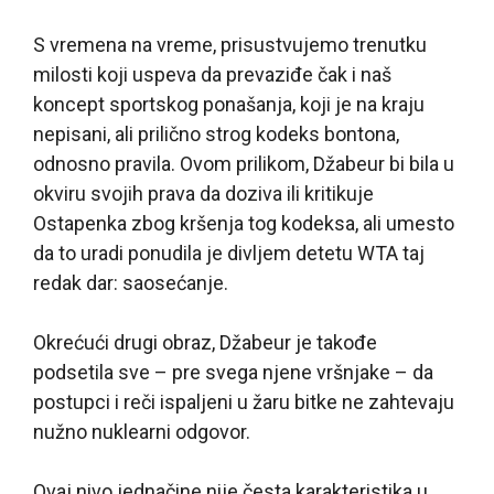
S vremena na vreme, prisustvujemo trenutku
milosti koji uspeva da prevaziđe čak i naš
koncept sportskog ponašanja, koji je na kraju
nepisani, ali prilično strog kodeks bontona,
odnosno pravila. Ovom prilikom, Džabeur bi bila u
okviru svojih prava da doziva ili kritikuje
Ostapenka zbog kršenja tog kodeksa, ali umesto
da to uradi ponudila je divljem detetu WTA taj
redak dar: saosećanje.
Okrećući drugi obraz, Džabeur je takođe
podsetila sve – pre svega njene vršnjake – da
postupci i reči ispaljeni u žaru bitke ne zahtevaju
nužno nuklearni odgovor.
Ovaj nivo jednačine nije česta karakteristika u