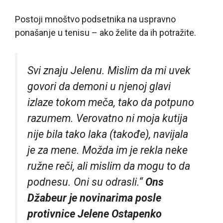
Postoji mnoštvo podsetnika na uspravno
ponašanje u tenisu – ako želite da ih potražite.
Svi znaju Jelenu. Mislim da mi uvek
govori da demoni u njenoj glavi
izlaze tokom meča, tako da potpuno
razumem. Verovatno ni moja kutija
nije bila tako laka (takođe), navijala
je za mene. Možda im je rekla neke
ružne reči, ali mislim da mogu to da
podnesu. Oni su odrasli.“
Ons
Džabeur je novinarima posle
protivnice Jelene Ostapenko