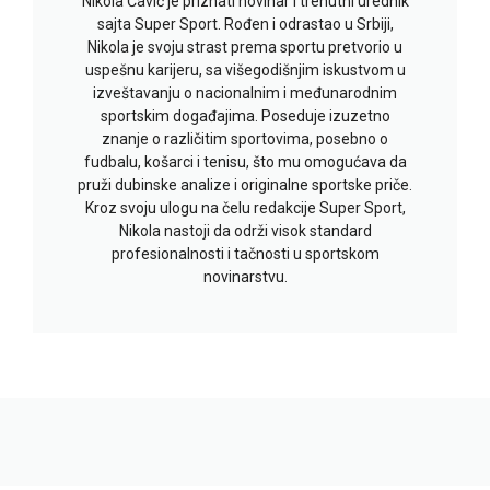
Nikola Čavić je priznati novinar i trenutni urednik
sajta Super Sport. Rođen i odrastao u Srbiji,
Nikola je svoju strast prema sportu pretvorio u
uspešnu karijeru, sa višegodišnjim iskustvom u
izveštavanju o nacionalnim i međunarodnim
sportskim događajima. Poseduje izuzetno
znanje o različitim sportovima, posebno o
fudbalu, košarci i tenisu, što mu omogućava da
pruži dubinske analize i originalne sportske priče.
Kroz svoju ulogu na čelu redakcije Super Sport,
Nikola nastoji da održi visok standard
profesionalnosti i tačnosti u sportskom
novinarstvu.