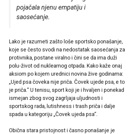
pojačala njenu empatiju i
saosećanje.
Lako je razumeti zašto loše sportsko ponašanje,
koje se često svodi na nedostatak saosećanja za
protivnika, postane viralno i čini se da ima duži
polu-život od nuklearnog otpada. Kako kaže onaj
aksiom po kojem urednici novina žive godinama:
„Ujed psa čoveka nije priča. Čovek ujede psa, e to
je priča.“ U tenisu, sport koji je i hvaljen i ponekad
ismejan zbog svog zagrljaja uljudnosti i
sportskog rada, lutishness i trash priča i dalje
spada u kategoriju „Čovek ujeda psa“.
Obična stara pristojnost i časno ponašanje je