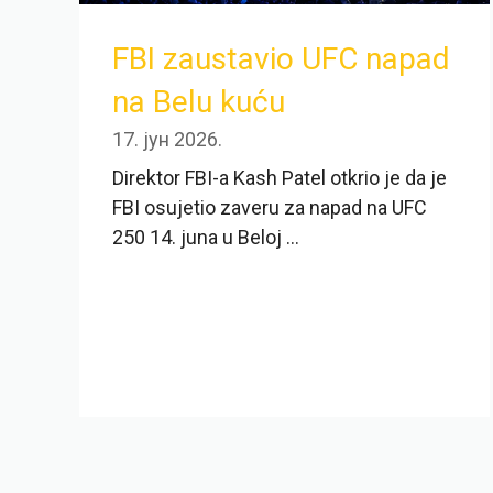
FBI zaustavio UFC napad
na Belu kuću
17. јун 2026.
Direktor FBI-a Kash Patel otkrio je da je
FBI osujetio zaveru za napad na UFC
250 14. juna u Beloj ...