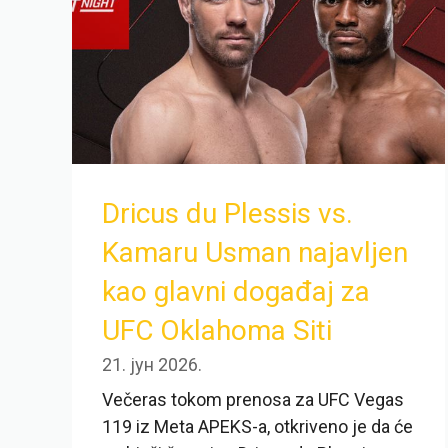
Dricus du Plessis vs.
Kamaru Usman najavljen
kao glavni događaj za
UFC Oklahoma Siti
21. јун 2026.
Večeras tokom prenosa za UFC Vegas
119 iz Meta APEKS-a, otkriveno je da će