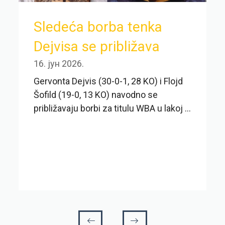
Sledeća borba tenka
Dejvisa se približava
16. јун 2026.
Gervonta Dejvis (30-0-1, 28 KO) i Flojd
Šofild (19-0, 13 KO) navodno se
približavaju borbi za titulu WBA u lakoj ...