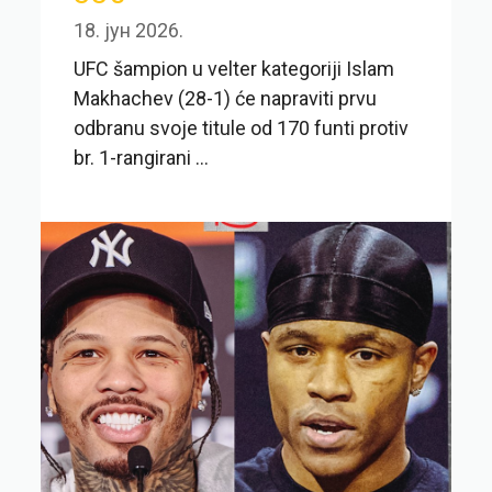
18. јун 2026.
UFC šampion u velter kategoriji Islam
Makhachev (28-1) će napraviti prvu
odbranu svoje titule od 170 funti protiv
br. 1-rangirani ...