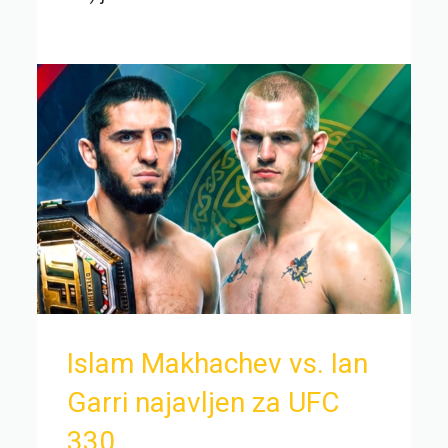
Islam Makhachev vs. Ian
Garri najavljen za UFC
330