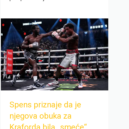
Spens priznaje da je
njegova obuka za
Kraforda bila „smeće“