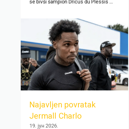
se bivši šampion Dricus du Plessis ...
Najavljen povratak
Jermall Charlo
19. јун 2026.