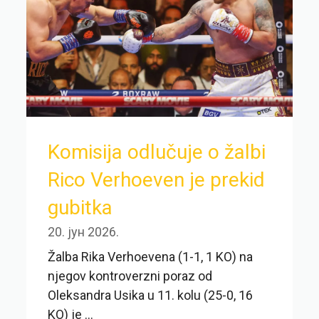
Komisija odlučuje o žalbi
Rico Verhoeven je prekid
gubitka
20. јун 2026.
Žalba Rika Verhoevena (1-1, 1 KO) na
njegov kontroverzni poraz od
Oleksandra Usika u 11. kolu (25-0, 16
KO) je ...