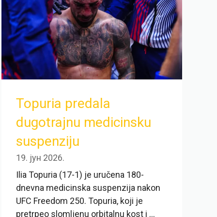
Topuria predala
dugotrajnu medicinsku
suspenziju
19. јун 2026.
Ilia Topuria (17-1) je uručena 180-
dnevna medicinska suspenzija nakon
UFC Freedom 250. Topuria, koji je
pretrpeo slomljenu orbitalnu kost i ...