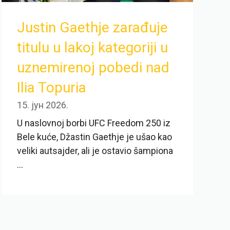
Justin Gaethje zarađuje
titulu u lakoj kategoriji u
uznemirenoj pobedi nad
Ilia Topuria
15. јун 2026.
U naslovnoj borbi UFC Freedom 250 iz
Bele kuće, Džastin Gaethje je ušao kao
veliki autsajder, ali je ostavio šampiona
...