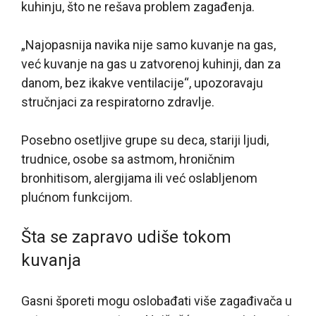
kuhinju, što ne rešava problem zagađenja.
„Najopasnija navika nije samo kuvanje na gas,
već kuvanje na gas u zatvorenoj kuhinji, dan za
danom, bez ikakve ventilacije“, upozoravaju
stručnjaci za respiratorno zdravlje.
Posebno osetljive grupe su deca, stariji ljudi,
trudnice, osobe sa astmom, hroničnim
bronhitisom, alergijama ili već oslabljenom
plućnom funkcijom.
Šta se zapravo udiše tokom
kuvanja
Gasni šporeti mogu oslobađati više zagađivača u