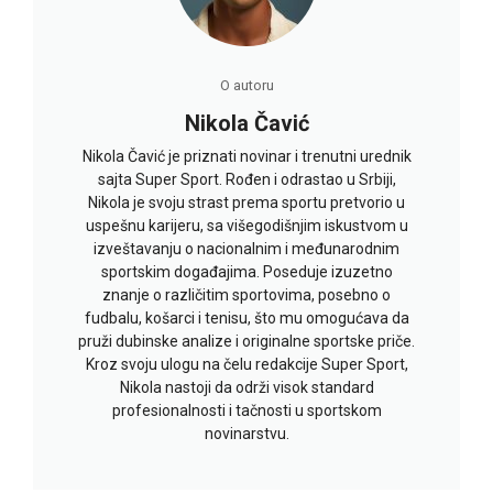
O autoru
Nikola Čavić
Nikola Čavić je priznati novinar i trenutni urednik
sajta Super Sport. Rođen i odrastao u Srbiji,
Nikola je svoju strast prema sportu pretvorio u
uspešnu karijeru, sa višegodišnjim iskustvom u
izveštavanju o nacionalnim i međunarodnim
sportskim događajima. Poseduje izuzetno
znanje o različitim sportovima, posebno o
fudbalu, košarci i tenisu, što mu omogućava da
pruži dubinske analize i originalne sportske priče.
Kroz svoju ulogu na čelu redakcije Super Sport,
Nikola nastoji da održi visok standard
profesionalnosti i tačnosti u sportskom
novinarstvu.