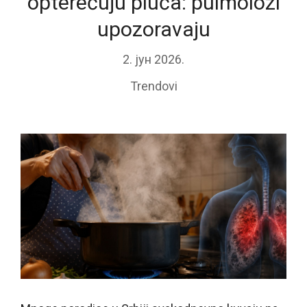
opterećuju pluća: pulmolozi
upozoravaju
2. јун 2026.
Trendovi