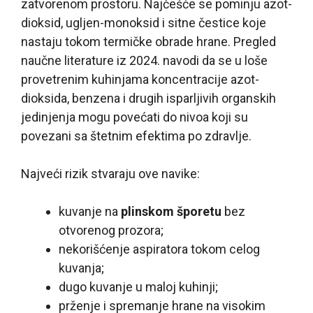
zatvorenom prostoru. Najčešće se pominju azot-
dioksid, ugljen-monoksid i sitne čestice koje
nastaju tokom termičke obrade hrane. Pregled
naučne literature iz 2024. navodi da se u loše
provetrenim kuhinjama koncentracije azot-
dioksida, benzena i drugih isparljivih organskih
jedinjenja mogu povećati do nivoa koji su
povezani sa štetnim efektima po zdravlje.
Najveći rizik stvaraju ove navike:
kuvanje na
plinskom šporetu
bez
otvorenog prozora;
nekorišćenje aspiratora tokom celog
kuvanja;
dugo kuvanje u maloj kuhinji;
prženje i spremanje hrane na visokim