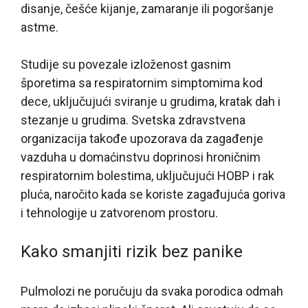
disanje, češće kijanje, zamaranje ili pogoršanje
astme.
Studije su povezale izloženost gasnim
šporetima sa respiratornim simptomima kod
dece, uključujući sviranje u grudima, kratak dah i
stezanje u grudima. Svetska zdravstvena
organizacija takođe upozorava da zagađenje
vazduha u domaćinstvu doprinosi hroničnim
respiratornim bolestima, uključujući HOBP i rak
pluća, naročito kada se koriste zagađujuća goriva
i tehnologije u zatvorenom prostoru.
Kako smanjiti rizik bez panike
Pulmolozi ne poručuju da svaka porodica odmah