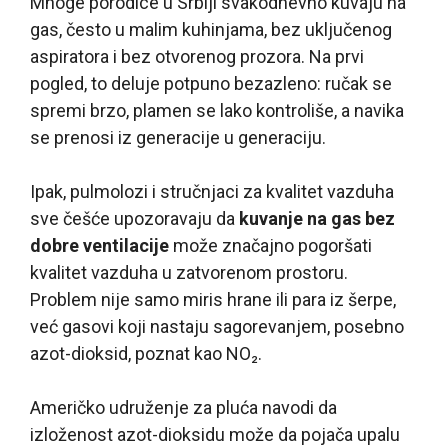
Mnoge porodice u Srbiji svakodnevno kuvaju na
gas, često u malim kuhinjama, bez uključenog
aspiratora i bez otvorenog prozora. Na prvi
pogled, to deluje potpuno bezazleno: ručak se
spremi brzo, plamen se lako kontroliše, a navika
se prenosi iz generacije u generaciju.
Ipak, pulmolozi i stručnjaci za kvalitet vazduha
sve češće upozoravaju da
kuvanje na gas bez
dobre ventilacije
može značajno pogoršati
kvalitet vazduha u zatvorenom prostoru.
Problem nije samo miris hrane ili para iz šerpe,
već gasovi koji nastaju sagorevanjem, posebno
azot-dioksid, poznat kao NO₂.
Američko udruženje za pluća navodi da
izloženost azot-dioksidu može da pojača upalu