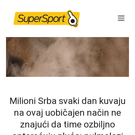
Skip
to
ME
content
Milioni Srba svaki dan kuvaju
na ovaj uobičajen način ne
znajući da time ozbiljno