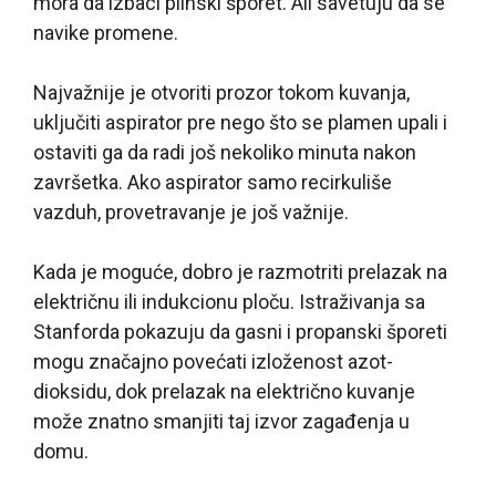
mora da izbaci plinski šporet. Ali savetuju da se
navike promene.
Najvažnije je otvoriti prozor tokom kuvanja,
uključiti aspirator pre nego što se plamen upali i
ostaviti ga da radi još nekoliko minuta nakon
završetka. Ako aspirator samo recirkuliše
vazduh, provetravanje je još važnije.
Kada je moguće, dobro je razmotriti prelazak na
električnu ili indukcionu ploču. Istraživanja sa
Stanforda pokazuju da gasni i propanski šporeti
mogu značajno povećati izloženost azot-
dioksidu, dok prelazak na električno kuvanje
može znatno smanjiti taj izvor zagađenja u
domu.