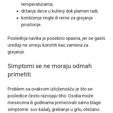
temperaturama;
držanje dece u kuhinji dok plamen radi;
korišćenje ringle ili rerne za grejanje
prostorije.
Poslednja navika je posebno opasna, jer se gasni
uređaji ne smeju koristiti kao zamena za
grejanje.
Simptomi se ne moraju odmah
primetiti
Problem sa ovakvom izloženošću je što se
posledice često razvijaju tiho. Osoba može
mesecima ili godinama primećivati samo blage
simptome: suv kašalj, grebanje u grlu, otežano