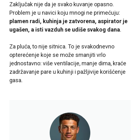
Zaključak nije da je svako kuvanje opasno.
Problem je u navici koju mnogi ne primećuju:
plamen radi, kuhinja je zatvorena, aspirator je
ugašen, a isti vazduh se udiše svakog dana
.
Za pluća, to nije sitnica. To je svakodnevno
opterećenje koje se može smanjiti vrlo
jednostavno: više ventilacije, manje dima, kraće
zadržavanje pare u kuhinji i pažljivije korišćenje
gasa.