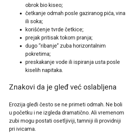
obrok bio kiseo;
četkanje odmah posle gaziranog pića, vina
ili soka;
korišćenje tvrde četkice;
prejak pritisak tokom pranja;
dugo “ribanje” zuba horizontalnim
pokretima;
preskakanje vode ili ispiranja usta posle
kiselih napitaka.
Znakovi da je gleđ već oslabljena
Erozija gleđi često se ne primeti odmah. Ne boli
u početku i ne izgleda dramatično. Ali vremenom
zubi mogu postati osetljiviji, tamniji ili providniji
pri ivicama.