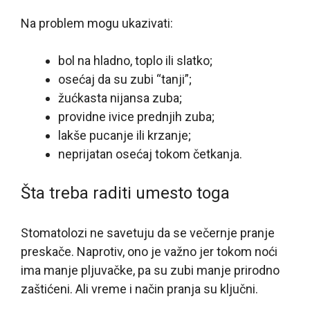
Na problem mogu ukazivati:
bol na hladno, toplo ili slatko;
osećaj da su zubi “tanji”;
žućkasta nijansa zuba;
providne ivice prednjih zuba;
lakše pucanje ili krzanje;
neprijatan osećaj tokom četkanja.
Šta treba raditi umesto toga
Stomatolozi ne savetuju da se večernje pranje
preskače. Naprotiv, ono je važno jer tokom noći
ima manje pljuvačke, pa su zubi manje prirodno
zaštićeni. Ali vreme i način pranja su ključni.