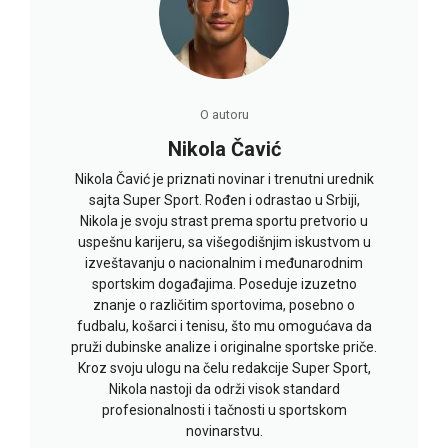
O autoru
Nikola Čavić
Nikola Čavić je priznati novinar i trenutni urednik
sajta Super Sport. Rođen i odrastao u Srbiji,
Nikola je svoju strast prema sportu pretvorio u
uspešnu karijeru, sa višegodišnjim iskustvom u
izveštavanju o nacionalnim i međunarodnim
sportskim događajima. Poseduje izuzetno
znanje o različitim sportovima, posebno o
fudbalu, košarci i tenisu, što mu omogućava da
pruži dubinske analize i originalne sportske priče.
Kroz svoju ulogu na čelu redakcije Super Sport,
Nikola nastoji da održi visok standard
profesionalnosti i tačnosti u sportskom
novinarstvu.