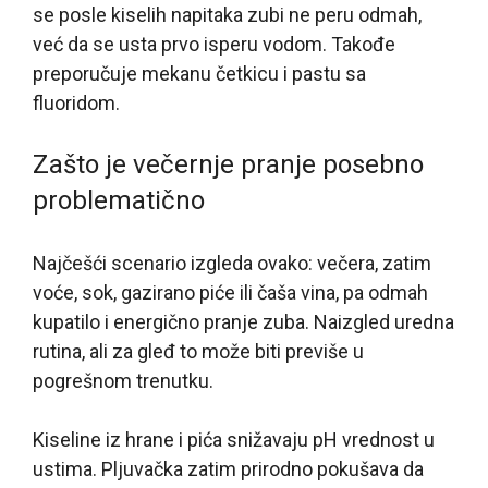
se posle kiselih napitaka zubi ne peru odmah,
već da se usta prvo isperu vodom. Takođe
preporučuje mekanu četkicu i pastu sa
fluoridom.
Zašto je večernje pranje posebno
problematično
Najčešći scenario izgleda ovako: večera, zatim
voće, sok, gazirano piće ili čaša vina, pa odmah
kupatilo i energično pranje zuba. Naizgled uredna
rutina, ali za gleđ to može biti previše u
pogrešnom trenutku.
Kiseline iz hrane i pića snižavaju pH vrednost u
ustima. Pljuvačka zatim prirodno pokušava da