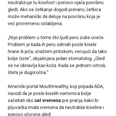
neutralizuje tu kiselost i ponovo ojača površinu
gleđi. Ako se četkanje dogodi prerano, četkica
može mehanički da deluje na površinu koja je
već privremeno oslabljena.
„Nije problem u tome što ljudi peru zube uveče.
Problem je kada ih peru odmah posle kisele
hrane ili pića, snažnim pritiskom, verujući da tako
bolje čiste“, objašnjava jedan stomatolog. „Gleđ
se ne obnavlja kao koža. Kada se jednom istroši,
šteta je dugoročna.“
Američki portal MouthHealthy, koji pripada ADA,
navodi da je posle kiselih namirnica bolje
sačekati oko
sat vremena
pre pranja, kako bi
pljuvačka imala vremena da neutrališe kiseline i
ponovo očvrsne gleđ.