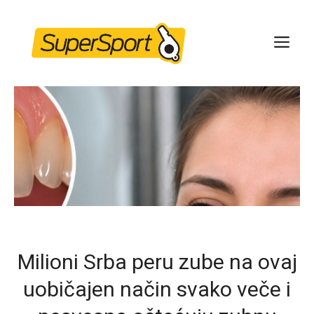
Skip
to
ME
content
Milioni Srba peru zube na ovaj
uobičajen način svako veče i