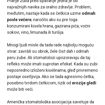
Pranje zuba pred spavanje jedna je od
najvažnijih navika za oralno zdravlje. Problem,
međutim, nastaje kada se četkica uzme
odmah
posle večere
, naročito ako su pre toga
konzumirani kisela hrana, gazirana pića, voćni
sokovi, vino, limunada ili turšija.
Mnogi ljudi misle da tada rade najbolju moguću
stvar: završili su obrok, žele čist dah i odmah
peru zube. Ali stomatolozi upozoravaju da taj
refleks može imati suprotan efekat. Kada su zubi
neposredno izloženi kiselinama, gleđ privremeno
postaje osetljivija. Ako se tada agresivno četka,
posebno tvrdom četkicom, rizik od
erozije gleđi
može biti veći.
Američka stomatološka asocijacija savetuje da