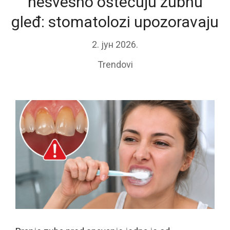
nesvesno oštećuju zubnu
gleđ: stomatolozi upozoravaju
2. јун 2026.
Trendovi