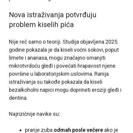
Nova istraživanja potvrđuju
problem kiselih pića
Nije reč samo o teoriji. Studija objavljena 2025.
godine pokazala je da kiseli voćni sokovi, poput
limete i ananasa, mogu značajno smanjiti
mikrotvrdoću gleđi i povećati hrapavost njene
površine u laboratorijskim uslovima. Ranija
istraživanja su takođe pokazala da kiseli
bezalkoholni napici mogu doprineti eroziji gleđi i
dentina.
Najrizičnije navike su:
pranje zuba
odmah posle večere
ako je