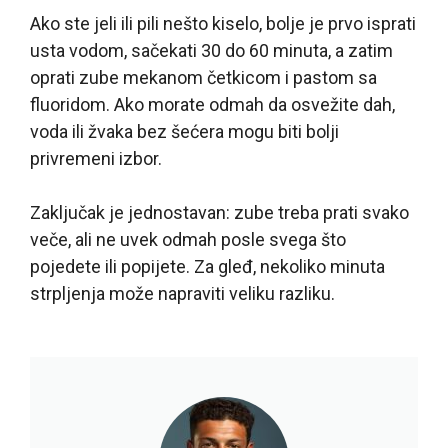
Ako ste jeli ili pili nešto kiselo, bolje je prvo isprati
usta vodom, sačekati 30 do 60 minuta, a zatim
oprati zube mekanom četkicom i pastom sa
fluoridom. Ako morate odmah da osvežite dah,
voda ili žvaka bez šećera mogu biti bolji
privremeni izbor.
Zaključak je jednostavan: zube treba prati svako
veče, ali ne uvek odmah posle svega što
pojedete ili popijete. Za gleđ, nekoliko minuta
strpljenja može napraviti veliku razliku.