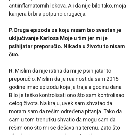
antiinflamatornih lekova. Ali da nije bilo tako, moja
karijera bi bila potpuno drugačija.
P. Druga epizoda za koju nisam bio svestan je
uključivanje Karlosa Moje u tim jer mi je
psihijatar preporučio. Nikada u životu to nisam
čuo.
R.
Mislim da nije istina da mi je psihijatar to
preporučio. Mislim da je realnost da sam 2015.
godine imao epizodu koja je trajala godinu dana.
Bilo je teško kontrolisati ono što sam kontrolisao
celog života. Na kraju, uvek sam shvatao da
moram sam da rešim određena pitanja. Tako da
sam u tom trenutku shvatio da mogu sam da
rešim ono što mi se dešava na terenu. Zato što