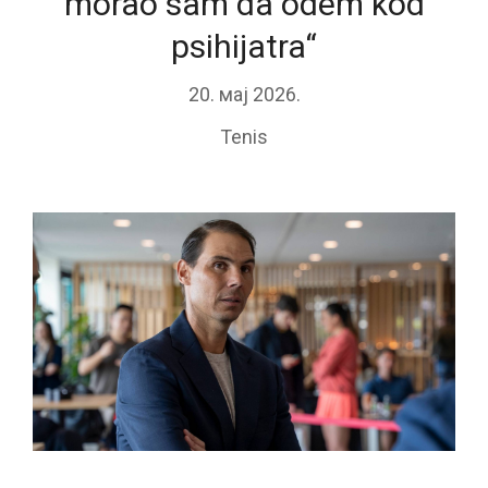
morao sam da odem kod
psihijatra“
20. мај 2026.
Tenis