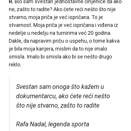
R.
Bio sam svestan jednostavne činjenice da ako
ne, zašto to radite? Ako ćete reći nešto što nije
stvarno, moja priča je već ispričana. To je
stvarnost. Moja priča je već ispričana i viđena iz
nedelje u nedelju na turnirima već 20 godina.
Dakle, da napravim priču o uspehu, o tome kakva
je bila moja karijera, mislim da to nije imalo
smisla. Imalo bi smisla ako bi se nešto drugo
reklo.
Svestan sam onoga što kažem u
dokumentarcu, ako ćete reći nešto
što nije stvarno, zašto to radite
Rafa Nadal, legenda sporta