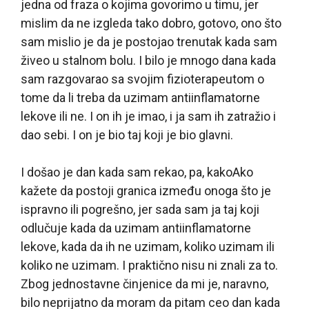
jedna od fraza o kojima govorimo u timu, jer
mislim da ne izgleda tako dobro, gotovo, ono što
sam mislio je da je postojao trenutak kada sam
živeo u stalnom bolu. I bilo je mnogo dana kada
sam razgovarao sa svojim fizioterapeutom o
tome da li treba da uzimam antiinflamatorne
lekove ili ne. I on ih je imao, i ja sam ih zatražio i
dao sebi. I on je bio taj koji je bio glavni.
I došao je dan kada sam rekao, pa, kakoAko
kažete da postoji granica između onoga što je
ispravno ili pogrešno, jer sada sam ja taj koji
odlučuje kada da uzimam antiinflamatorne
lekove, kada da ih ne uzimam, koliko uzimam ili
koliko ne uzimam. I praktično nisu ni znali za to.
Zbog jednostavne činjenice da mi je, naravno,
bilo neprijatno da moram da pitam ceo dan kada