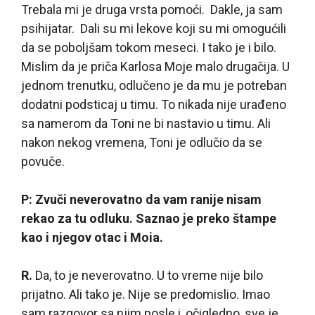
Trebala mi je druga vrsta pomoći. Dakle, ja sam
psihijatar. Dali su mi lekove koji su mi omogućili
da se poboljšam tokom meseci. I tako je i bilo.
Mislim da je priča Karlosa Moje malo drugačija. U
jednom trenutku, odlučeno je da mu je potreban
dodatni podsticaj u timu. To nikada nije urađeno
sa namerom da Toni ne bi nastavio u timu. Ali
nakon nekog vremena, Toni je odlučio da se
povuče.
P: Zvuči neverovatno da vam ranije nisam
rekao za tu odluku. Saznao je preko štampe
kao i njegov otac i Moia.
R.
Da, to je neverovatno. U to vreme nije bilo
prijatno. Ali tako je. Nije se predomislio. Imao
sam razgovor sa njim posle i, očigledno, sve je