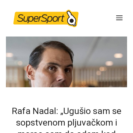
Skip
to
ME
content
Rafa Nadal: „Ugušio sam se
sopstvenom pljuvačkom i