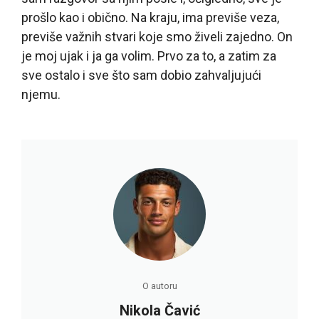
prošlo kao i obično. Na kraju, ima previše veza,
previše važnih stvari koje smo živeli zajedno. On
je moj ujak i ja ga volim. Prvo za to, a zatim za
sve ostalo i sve što sam dobio zahvaljujući
njemu.
O autoru
Nikola Čavić