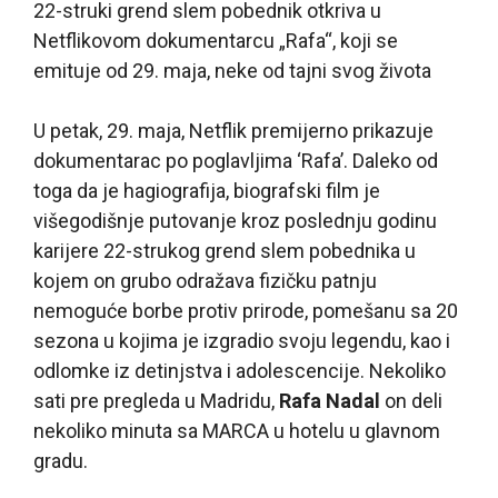
22-struki grend slem pobednik otkriva u
Netflikovom dokumentarcu „Rafa“, koji se
emituje od 29. maja, neke od tajni svog života
U petak, 29. maja, Netflik premijerno prikazuje
dokumentarac po poglavljima ‘Rafa’. Daleko od
toga da je hagiografija, biografski film je
višegodišnje putovanje kroz poslednju godinu
karijere 22-strukog grend slem pobednika u
kojem on grubo odražava fizičku patnju
nemoguće borbe protiv prirode, pomešanu sa 20
sezona u kojima je izgradio svoju legendu, kao i
odlomke iz detinjstva i adolescencije. Nekoliko
sati pre pregleda u Madridu,
Rafa Nadal
on deli
nekoliko minuta sa MARCA u hotelu u glavnom
gradu.