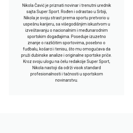
Nikola Čavić je priznati novinar i trenutni urednik
sajta Super Sport. Rođen i odrastao u Srbiji,
Nikola je svoju strast prema sportu pretvorio u
uspešnu karijeru, sa višegodišnjim iskustvom u
izveštavanju o nacionalnim i međunarodnim
sportskim događajima. Poseduje izuzetno
znanje o različitim sportovima, posebno o
fudbalu, košarci i tenisu, što mu omogućava da
pruži dubinske analize i originalne sportske priče.
Kroz svoju ulogu na čelu redakcije Super Sport,
Nikola nastoji da održi visok standard
profesionalnosti i tačnosti u sportskom
novinarstvu.