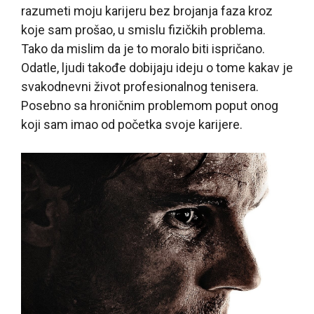
razumeti moju karijeru bez brojanja faza kroz
koje sam prošao, u smislu fizičkih problema.
Tako da mislim da je to moralo biti ispričano.
Odatle, ljudi takođe dobijaju ideju o tome kakav je
svakodnevni život profesionalnog tenisera.
Posebno sa hroničnim problemom poput onog
koji sam imao od početka svoje karijere.