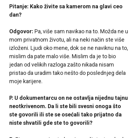
Pitanje: Kako živite sa kamerom na glavi ceo
dan?
Odgovor:
Pa, više sam navikao na to. Možda ne u
mom privatnom životu, ali na neki način ste više
izloženi. Ljudi oko mene, dok se ne naviknu na to,
mislim da pate malo više. Mislim da je to bio
jedan od velikih razloga zašto nikada nisam
pristao da uradim tako nešto do poslednjeg dela
moje karijere.
P. U dokumentarcu on ne ostavlja nijednu tajnu
neotkrivenom. Da li ste bili svesni onoga što
ste govorili ili ste se osećali tako prijatno da
niste shvatili gde ste to govorili?