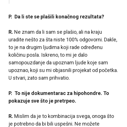
P. Da li ste se plašili konačnog rezultata?
R.
Ne znam da li sam se plašio, ali na kraju
uradite nešto za šta niste 100% odgovorni. Dakle,
to je na drugim ljudima koji rade određenu
količinu posla. Iskreno, to mi je dalo
samopouzdanje da upoznam ljude koje sam
upoznao, koji su mi objasnili projekat od početka.
U stvari, zato sam prihvatio.
P. To nije dokumentarac za hipohondre. To
pokazuje sve što je pretrpeo.
R.
Mislim da je to kombinacija svega, onoga što
je potrebno da bi bili uspešni. Ne možete