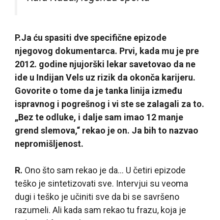
P.
Ja ću spasiti dve specifične epizode
njegovog dokumentarca. Prvi, kada mu je pre
2012. godine njujorški lekar savetovao da ne
ide u Indijan Vels uz rizik da okonča karijeru.
Govorite o tome da je tanka linija između
ispravnog i pogrešnog i vi ste se zalagali za to.
„Bez te odluke, i dalje sam imao 12 manje
grend slemova,“ rekao je on. Ja bih to nazvao
nepromišljenost.
R.
Ono što sam rekao je da… U četiri epizode
teško je sintetizovati sve. Intervjui su veoma
dugi i teško je učiniti sve da bi se savršeno
razumeli. Ali kada sam rekao tu frazu, koja je