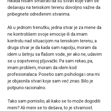
nikada nisam smatrao da su stvari koje vam se
dešavaju na teniskom terenu dovoljno važne da
pribegnete određenim stvarima.
Ali u jednom trenutku, jedna stvar je za mene da
ne kontrolišem svoje emocije ili da imam
kontrolu nad situacijom na teniskom terenu, a
druga stvar je da kada sam napolju, moram da
idem u šetnju sa flašom vode, jer ako ne, udavim
se u sopstvenoj pljuvački. Pa sam rekao, pa,
imam problem, moram da idem kod
profesionalaca. Posetio sam psihologa i ona mi
je objasnila stvari koje sam već znao. Bilo je
potpuno racionalno.
Tako sam pomislio, ali kako se to može dogoditi
meni? Ali meni se to dešava, to je stvarnost.