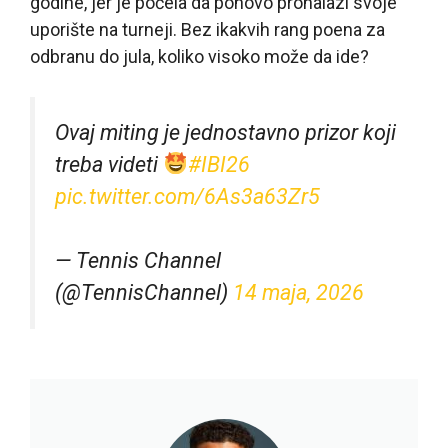
godine, jer je počela da ponovo pronalazi svoje
uporište na turneji. Bez ikakvih rang poena za
odbranu do jula, koliko visoko može da ide?
Ovaj miting je jednostavno prizor koji
treba videti
#IBI26
pic.twitter.com/6As3a63Zr5
— Tennis Channel
(@TennisChannel)
14 maja, 2026