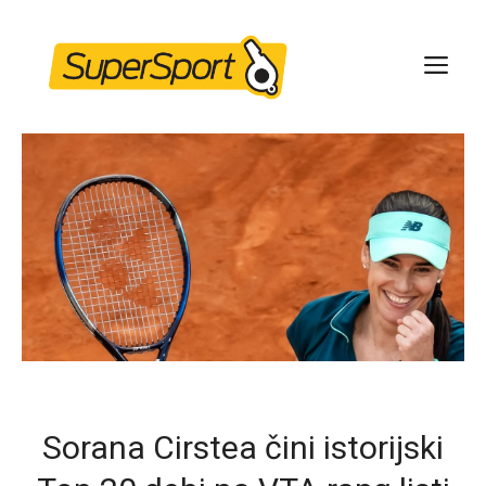
Skip
to
ME
content
Sorana Cirstea čini istorijski