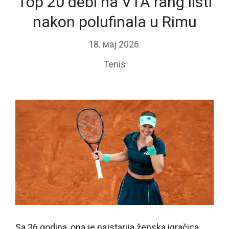
Top 20 debi na VTA rang listi
nakon polufinala u Rimu
18. мај 2026.
Tenis
Sa 36 godina, ona je najstarija ženska igračica