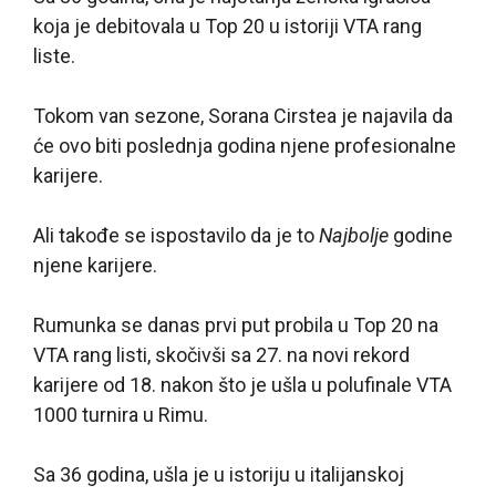
koja je debitovala u Top 20 u istoriji VTA rang
liste.
Tokom van sezone, Sorana Cirstea je najavila da
će ovo biti poslednja godina njene profesionalne
karijere.
Ali takođe se ispostavilo da je to
Najbolje
godine
njene karijere.
Rumunka se danas prvi put probila u Top 20 na
VTA rang listi, skočivši sa 27. na novi rekord
karijere od 18. nakon što je ušla u polufinale VTA
1000 turnira u Rimu.
Sa 36 godina, ušla je u istoriju u italijanskoj