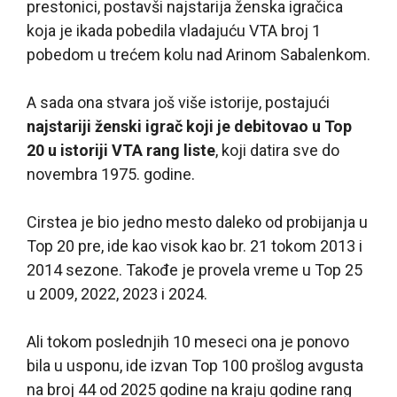
prestonici, postavši najstarija ženska igračica
koja je ikada pobedila vladajuću VTA broj 1
pobedom u trećem kolu nad Arinom Sabalenkom.
A sada ona stvara još više istorije, postajući
najstariji ženski igrač koji je debitovao u Top
20 u istoriji VTA rang liste
, koji datira sve do
novembra 1975. godine.
Cirstea je bio jedno mesto daleko od probijanja u
Top 20 pre, ide kao visok kao br. 21 tokom 2013 i
2014 sezone. Takođe je provela vreme u Top 25
u 2009, 2022, 2023 i 2024.
Ali tokom poslednjih 10 meseci ona je ponovo
bila u usponu, ide izvan Top 100 prošlog avgusta
na broj 44 od 2025 godine na kraju godine rang