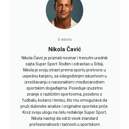
O autoru
Nikola Čavić
Nikola Čavić je priznati novinar i trenutni urednik
sajta Super Sport. Rođen i odrastao u Srbiji,
Nikola je svoju strast prema sportu pretvorio u
uspešnu karijeru, sa višegodišnjim iskustvom u
izveštavanju o nacionalnim i međunarodnim
sportskim događajima. Poseduje izuzetno
znanje o različitim sportovima, posebno o
fudbalu, košarci i tenisu, što mu omogućava da
pruži dubinske analize i originalne sportske priče.
Kroz svoju ulogu na čelu redakcije Super Sport,
Nikola nastoji da održi visok standard
profesionalnosti i tačnosti u sportskom