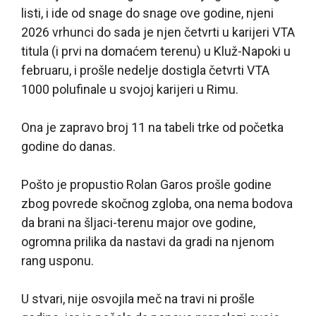
listi, i ide od snage do snage ove godine, njeni
2026 vrhunci do sada je njen četvrti u karijeri VTA
titula (i prvi na domaćem terenu) u Kluž-Napoki u
februaru, i prošle nedelje dostigla četvrti VTA
1000 polufinale u svojoj karijeri u Rimu.
Ona je zapravo broj 11 na tabeli trke od početka
godine do danas.
Pošto je propustio Rolan Garos prošle godine
zbog povrede skočnog zgloba, ona nema bodova
da brani na šljaci-terenu major ove godine,
ogromna prilika da nastavi da gradi na njenom
rang usponu.
U stvari, nije osvojila meč na travi ni prošle