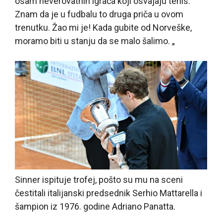
osam neverovatnih igrača koji osvajaju tenis.
Znam da je u fudbalu to druga priča u ovom
trenutku. Žao mi je! Kada gubite od Norveške,
moramo biti u stanju da se malo šalimo. „
Sinner ispituje trofej, pošto su mu na sceni
čestitali italijanski predsednik Serhio Mattarella i
šampion iz 1976. godine Adriano Panatta.