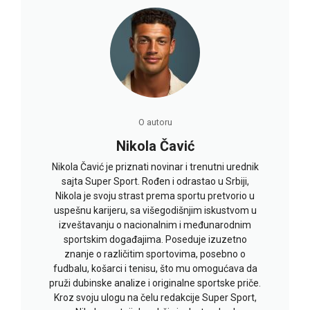
O autoru
Nikola Čavić
Nikola Čavić je priznati novinar i trenutni urednik
sajta Super Sport. Rođen i odrastao u Srbiji,
Nikola je svoju strast prema sportu pretvorio u
uspešnu karijeru, sa višegodišnjim iskustvom u
izveštavanju o nacionalnim i međunarodnim
sportskim događajima. Poseduje izuzetno
znanje o različitim sportovima, posebno o
fudbalu, košarci i tenisu, što mu omogućava da
pruži dubinske analize i originalne sportske priče.
Kroz svoju ulogu na čelu redakcije Super Sport,