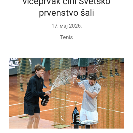
viceprvak čini Svetsko
prvenstvo šali
17. мај 2026.
Tenis