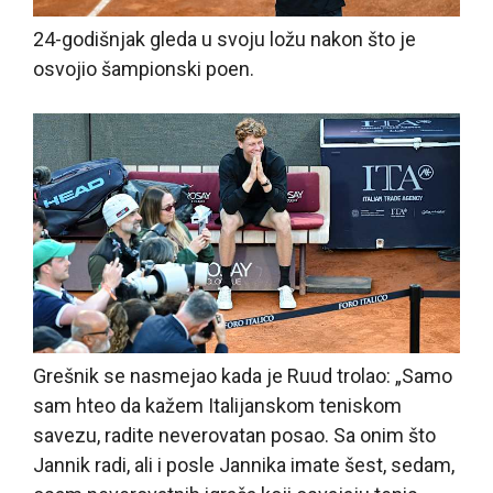
24-godišnjak gleda u svoju ložu nakon što je
osvojio šampionski poen.
Grešnik se nasmejao kada je Ruud trolao: „Samo
sam hteo da kažem Italijanskom teniskom
savezu, radite neverovatan posao. Sa onim što
Jannik radi, ali i posle Jannika imate šest, sedam,