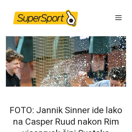
Skip
to
ME
content
FOTO: Jannik Sinner ide lako
na Casper Ruud nakon Rim