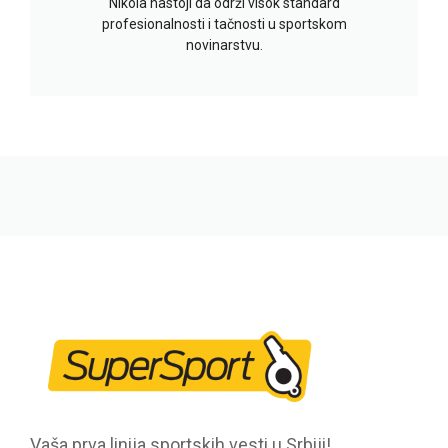
Nikola nastoji da održi visok standard
profesionalnosti i tačnosti u sportskom
novinarstvu.
Vaša prva linija sportskih vesti u Srbiji!