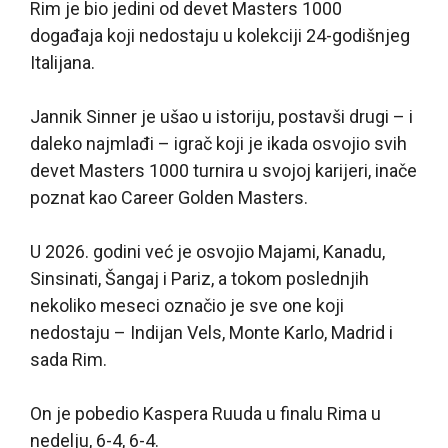
Rim je bio jedini od devet Masters 1000
događaja koji nedostaju u kolekciji 24-godišnjeg
Italijana.
Jannik Sinner je ušao u istoriju, postavši drugi – i
daleko najmlađi – igrač koji je ikada osvojio svih
devet Masters 1000 turnira u svojoj karijeri, inače
poznat kao Career Golden Masters.
U 2026. godini već je osvojio Majami, Kanadu,
Sinsinati, Šangaj i Pariz, a tokom poslednjih
nekoliko meseci označio je sve one koji
nedostaju – Indijan Vels, Monte Karlo, Madrid i
sada Rim.
On je pobedio Kaspera Ruuda u finalu Rima u
nedelju, 6-4, 6-4.