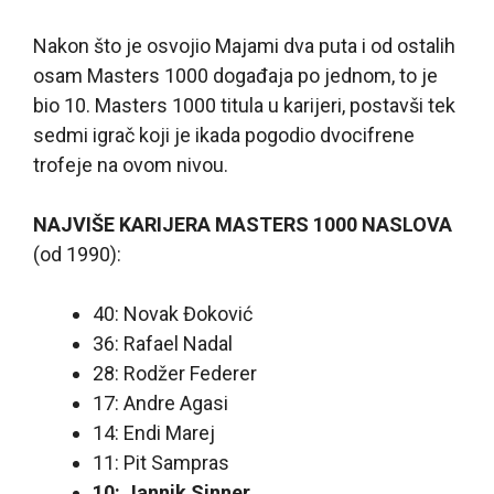
Nakon što je osvojio Majami dva puta i od ostalih
osam Masters 1000 događaja po jednom, to je
bio 10. Masters 1000 titula u karijeri, postavši tek
sedmi igrač koji je ikada pogodio dvocifrene
trofeje na ovom nivou.
NAJVIŠE KARIJERA MASTERS 1000 NASLOVA
(od 1990):
40: Novak Đoković
36: Rafael Nadal
28: Rodžer Federer
17: Andre Agasi
14: Endi Marej
11: Pit Sampras
10: Jannik Sinner