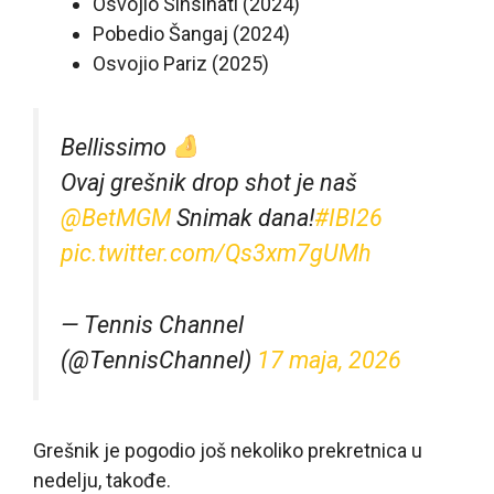
Osvojio Sinsinati (2024)
Pobedio Šangaj (2024)
Osvojio Pariz (2025)
Bellissimo
Ovaj grešnik drop shot je naš
@BetMGM
Snimak dana!
#IBI26
pic.twitter.com/Qs3xm7gUMh
— Tennis Channel
(@TennisChannel)
17 maja, 2026
Grešnik je pogodio još nekoliko prekretnica u
nedelju, takođe.