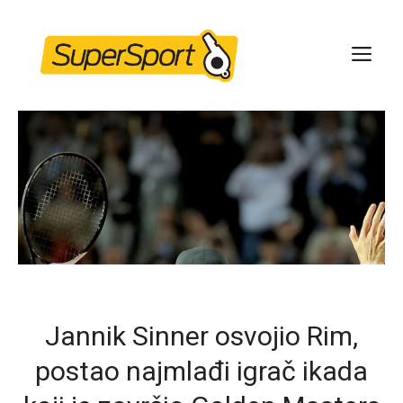
Skip
to
ME
content
Jannik Sinner osvojio Rim,
postao najmlađi igrač ikada