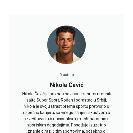
O autoru
Nikola Čavić
Nikola Čavić je priznati novinar i trenutni urednik
sajta Super Sport. Rođen i odrastao u Srbiji,
Nikola je svoju strast prema sportu pretvorio u
uspešnu karijeru, sa višegodišnjim iskustvom u
izveštavanju o nacionalnim i međunarodnim
sportskim događajima. Poseduje izuzetno
znanje o različitim sportovima, posebno o