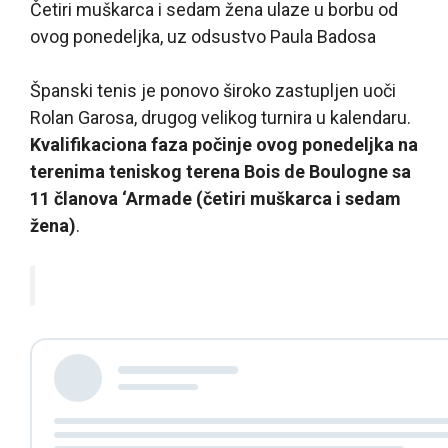
Četiri muškarca i sedam žena ulaze u borbu od
ovog ponedeljka, uz odsustvo Paula Badosa
Španski tenis je ponovo široko zastupljen uoči
Rolan Garosa, drugog velikog turnira u kalendaru.
Kvalifikaciona faza počinje ovog ponedeljka na
terenima teniskog terena Bois de Boulogne sa
11 članova ‘Armade (četiri muškarca i sedam
žena)
.