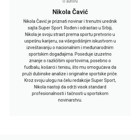
O autoru
Nikola Čavić
Nikola Čavić je priznati novinar i trenutni urednik
sajta Super Sport. Rođen i odrastao u Srbiji,
Nikola je svoju strast prema sportu pretvorio u
uspešnu karijeru, sa višegodišnjim iskustvom u
izveštavanju o nacionalnim i međunarodnim
sportskim događajima. Poseduje izuzetno
znanje o različitim sportovima, posebno o
fudbalu, košarci i tenisu, što mu omogućava da
pruži dubinske analize i originalne sportske priče.
Kroz svoju ulogu na čelu redakcije Super Sport,
Nikola nastoji da održi visok standard
profesionalnosti i tačnosti u sportskom
novinarstvu.