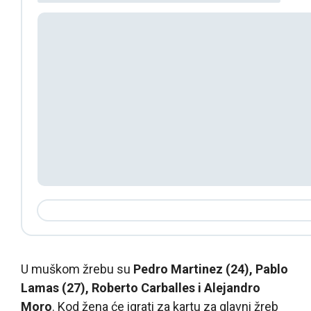
U muškom žrebu su
Pedro Martinez (24), Pablo
Lamas (27), Roberto Carballes i Alejandro
Moro
. Kod žena će igrati za kartu za glavni žreb