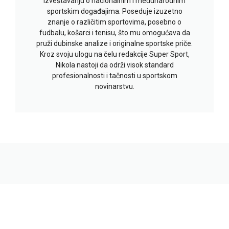
izveštavanju o nacionalnim i međunarodnim
sportskim događajima. Poseduje izuzetno
znanje o različitim sportovima, posebno o
fudbalu, košarci i tenisu, što mu omogućava da
pruži dubinske analize i originalne sportske priče.
Kroz svoju ulogu na čelu redakcije Super Sport,
Nikola nastoji da održi visok standard
profesionalnosti i tačnosti u sportskom
novinarstvu.