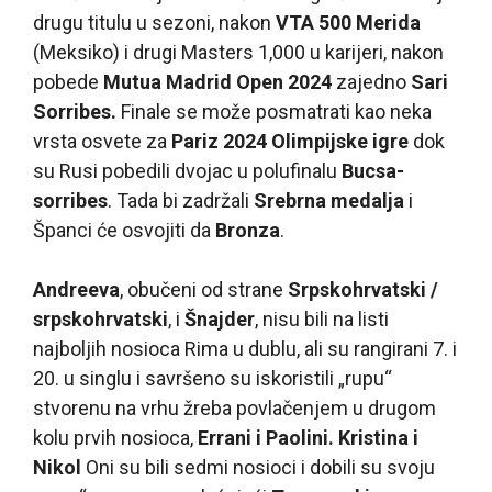
drugu titulu u sezoni, nakon
VTA 500 Merida
(Meksiko) i drugi Masters 1,000 u karijeri, nakon
pobede
Mutua Madrid Open 2024
zajedno
Sari
Sorribes.
Finale se može posmatrati kao neka
vrsta osvete za
Pariz 2024 Olimpijske igre
dok
su Rusi pobedili dvojac u polufinalu
Bucsa-
sorribes
. Tada bi zadržali
Srebrna medalja
i
Španci će osvojiti da
Bronza
.
Andreeva
, obučeni od strane
Srpskohrvatski /
srpskohrvatski
, i
Šnajder
, nisu bili na listi
najboljih nosioca Rima u dublu, ali su rangirani 7. i
20. u singlu i savršeno su iskoristili „rupu“
stvorenu na vrhu žreba povlačenjem u drugom
kolu prvih nosioca,
Errani i Paolini. Kristina i
Nikol
Oni su bili sedmi nosioci i dobili su svoju