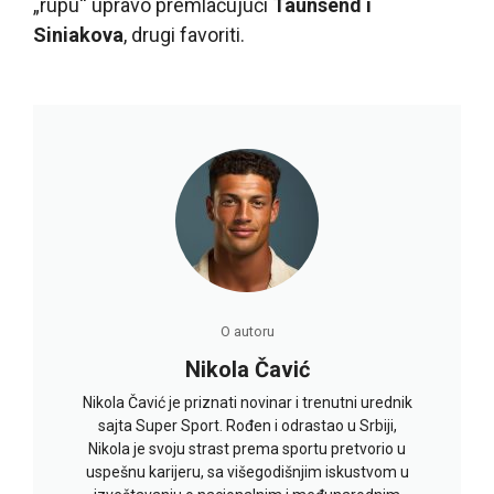
„rupu“ upravo premlaćujući
Taunsend i
Siniakova
, drugi favoriti.
O autoru
Nikola Čavić
Nikola Čavić je priznati novinar i trenutni urednik
sajta Super Sport. Rođen i odrastao u Srbiji,
Nikola je svoju strast prema sportu pretvorio u
uspešnu karijeru, sa višegodišnjim iskustvom u