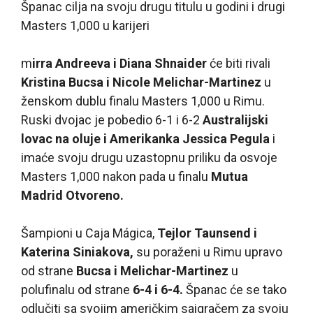
Španac cilja na svoju drugu titulu u godini i drugi
Masters 1,000 u karijeri
m
irra Andreeva i Diana Shnaider
će biti rivali
Kristina Bucsa i Nicole Melichar-Martinez
u
ženskom dublu finalu Masters 1,000 u Rimu.
Ruski dvojac je pobedio 6-1 i 6-2
Australijski
lovac na oluje i Amerikanka Jessica Pegula
i
imaće svoju drugu uzastopnu priliku da osvoje
Masters 1,000 nakon pada u finalu
Mutua
Madrid Otvoreno.
Šampioni u Caja Mágica,
Tejlor Taunsend i
Katerina Siniakova,
su poraženi u Rimu upravo
od strane
Bucsa i Melichar-Martinez
u
polufinalu od strane
6-4 i 6-4.
Španac će se tako
odlučiti sa svojim američkim saigračem za svoju