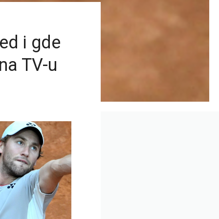
red i gde
 na TV-u