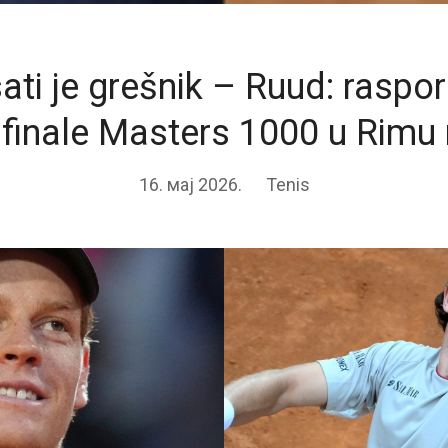
ati je grešnik – Ruud: raspo
 finale Masters 1000 u Rimu
16. мај 2026.
Tenis