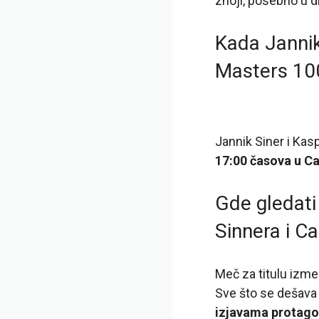
znoji, posebno u 
Kada Jannik
Masters 10
Jannik Siner i Kas
17:00 časova u C
Gde gledati 
Sinnera i C
Meč za titulu izm
Sve što se dešava 
izjavama protago