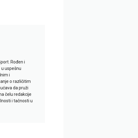
Sport. Rođen i
io u uspešnu
lnim i
je o različitim
gućava da pruži
na čelu redakcije
nosti i tačnosti u