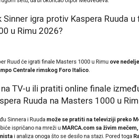
drugom setu, da bi okončao otpor Medvedeva.
 Sinner igra protiv Kaspera Ruuda u 
00 u Rimu 2026?
per Ruud će igrati finale Masters 1000 u Rimu
ove nedelje
ampo Centrale rimskog Foro Italico
.
na TV-u ili pratiti online finale izme
aspera Ruuda na Masters 1000 u Rim
eđu Sinnera i Ruuda
može se pratiti na televiziji preko M
biće ispričano na mreži u
MARCA.com sa živim mečem,
nista
i analiza onoga što se desilo na stazi. Pored toga
R