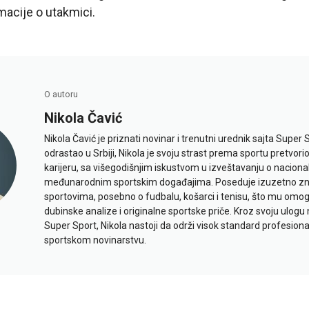
macije o utakmici.
O autoru
Nikola Čavić
Nikola Čavić je priznati novinar i trenutni urednik sajta Super 
odrastao u Srbiji, Nikola je svoju strast prema sportu pretvor
karijeru, sa višegodišnjim iskustvom u izveštavanju o naciona
međunarodnim sportskim događajima. Poseduje izuzetno znan
sportovima, posebno o fudbalu, košarci i tenisu, što mu omo
dubinske analize i originalne sportske priče. Kroz svoju ulogu 
Super Sport, Nikola nastoji da održi visok standard profesional
sportskom novinarstvu.