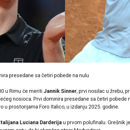
inira presedane sa četiri pobede na nulu
00 u Rimu će meriti
Jannik Sinner
, prvi nosilac u žrebu, 
ećeg nosioca. Prvi dominira presedane sa četiri pobede n
vo u prostorijama Foro Italico, u izdanju 2025. godine.
Italijana Luciana Darderija
u prvom polufinalu. Grešnik j