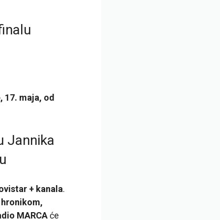
finalu
, 17. maja, od
đu Jannika
u
ovistar + kanala
.
 hronikom,
adio MARCA
će