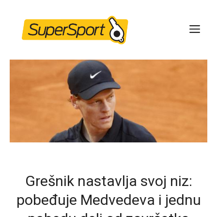
Skip
to
ME
content
Grešnik nastavlja svoj niz:
pobeđuje Medvedeva i jednu