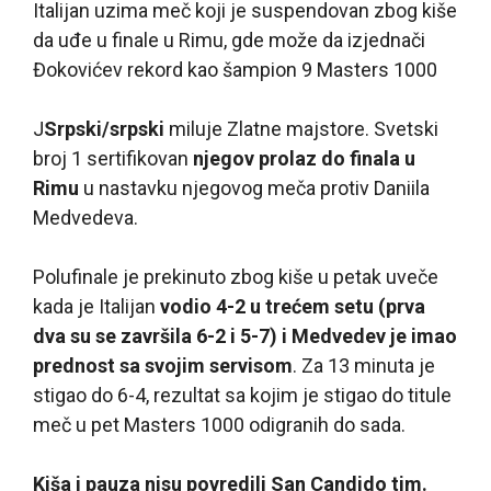
Italijan uzima meč koji je suspendovan zbog kiše
da uđe u finale u Rimu, gde može da izjednači
Đokovićev rekord kao šampion 9 Masters 1000
J
Srpski/srpski
miluje Zlatne majstore. Svetski
broj 1 sertifikovan
njegov prolaz do finala u
Rimu
u nastavku njegovog meča protiv Daniila
Medvedeva.
Polufinale je prekinuto zbog kiše u petak uveče
kada je Italijan
vodio 4-2 u trećem setu (prva
dva su se završila 6-2 i 5-7) i Medvedev je imao
prednost sa svojim servisom
. Za 13 minuta je
stigao do 6-4, rezultat sa kojim je stigao do titule
meč u pet Masters 1000 odigranih do sada.
Kiša i pauza nisu povredili San Candido tim.