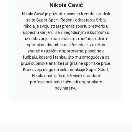
Nikola Čavić
Nikola Čavić je priznati novinar i trenutni urednik
sajta Super Sport. Rođen i odrastao u Srbiji,
Nikola je svoju strast prema sportu pretvorio u
uspešnu karijeru, sa višegodišnjim iskustvom u
izveštavanju o nacionalnim i međunarodnim
sportskim događajima. Poseduje izuzetno
znanje o različitim sportovima, posebno o
fudbalu, košarci i tenisu, što mu omogućava da
pruži dubinske analize i originalne sportske priče.
Kroz svoju ulogu na čelu redakcije Super Sport,
Nikola nastoji da održi visok standard
profesionalnosti i tačnosti u sportskom
novinarstvu.