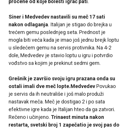
procene od koje bolesti igrač pati
.
Siner i Medvedev nastavili su meč 17 sati
nakon odlaganja
. Italijan je stigao do brejka u
trećem gemu poslednjeg seta. Prednost je
mogla biti veća kada je imao još jednu brejk loptu
u sledećem gemu na servis protivnika. Na 4-2
dole, Medvedev je stavio loptu u igru i potvrdio
vođstvo sa kojim je prekinut sedmi gem.
Grešnik je završio svoju igru prazan
a onda su
ostali imali dve meč lopte.
Medvedev
Povukao
je servis da ih neutrališe i još malo produži
nastavak meča. Meč je dostigao 2 i po sata
efektivne igre kada je Italijan hteo da ga zatvori.
Rečeno i učinjeno.
Trinaest minuta nakon
restarta, svetski broj 1 zapečatio je svoj pas do