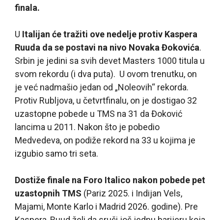
finala.
U
Italijan će tražiti ove nedelje protiv Kaspera
Ruuda da se postavi na nivo Novaka Đokovića
.
Srbin je jedini sa svih devet Masters 1000 titula u
svom rekordu (i dva puta). U ovom trenutku, on
je već nadmašio jedan od „Noleovih“ rekorda.
Protiv Rubljova, u četvrtfinalu, on je dostigao 32
uzastopne pobede u TMS na 31 da Đoković
lancima u 2011. Nakon što je pobedio
Medvedeva, on podiže rekord na 33 u kojima je
izgubio samo tri seta.
Dostiže finale na Foro Italico nakon pobede pet
uzastopnih TMS
(Pariz 2025. i Indijan Vels,
Majami, Monte Karlo i Madrid 2026. godine). Pre
Kaspera, Ruud želi da sruši još jednu barijeru koja