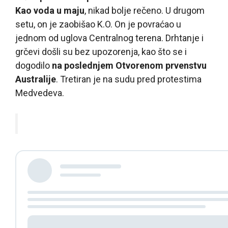
Kao voda u maju
, nikad bolje rečeno. U drugom
setu, on je zaobišao K.O. On je povraćao u
jednom od uglova Centralnog terena. Drhtanje i
grčevi došli su bez upozorenja, kao što se i
dogodilo
na poslednjem Otvorenom prvenstvu
Australije
. Tretiran je na sudu pred protestima
Medvedeva.