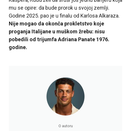
mu se opire: da bude prorok u svojoj zemlji.
Godine 2025. pao je u finalu od Karlosa Alkaraza.
Nije mogao da okonča prokletstvo koje
proganja Italijane u muškom žrebu: nisu
pobedili od trijumfa Adriana Panate 1976.
godine.
O autoru