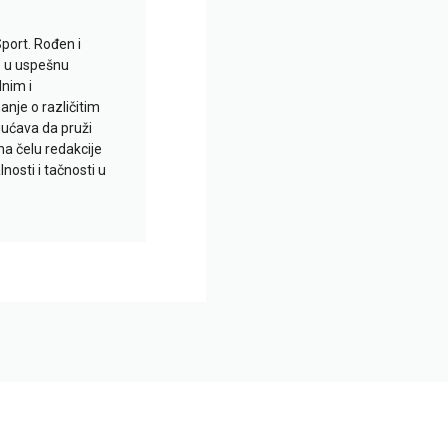
Sport. Rođen i
io u uspešnu
lnim i
je o različitim
gućava da pruži
na čelu redakcije
nosti i tačnosti u