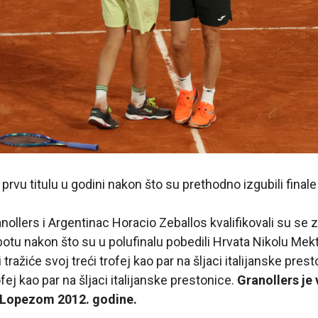
u prvu titulu u godini nakon što su prethodno izgubili final
ollers i Argentinac Horacio Zeballos kvalifikovali su se 
otu nakon što su u polufinalu pobedili Hrvata Nikolu Mek
 tražiće svoj treći trofej kao par na šljaci italijanske prest
rofej kao par na šljaci italijanske prestonice.
Granollers je 
 Lopezom 2012. godine.