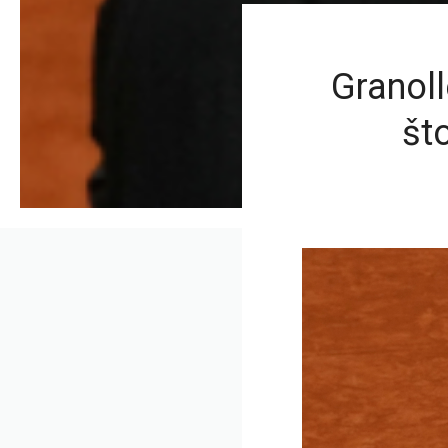
Granoll
što