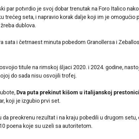
i par potvrdio je svoj dobar trenutak na Foro Italico na
u trećeg seta, i napravio korak dalje koji im je omogućio 
žreba dublova.
va sata i četrnaest minuta pobedom Granollersa i Zeballo
 osvojio titule na rimskoj šljaci 2020. i 2024. godine, nast
ojoj do sada nisu osvojili trofej.
subote,
Dva puta prekinut kišom u italijanskoj prestonic
 koji je izgubio prvi set.
 da preokrenu rezultat i na kraju pobedili u drugom setu
 10 poena koje su uzeli sa autoritetom.