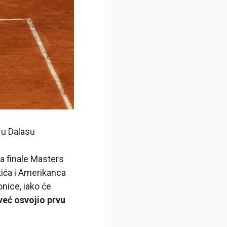
e u Dalasu
za finale Masters
tića i Amerikanca
onice, iako će
već osvojio prvu