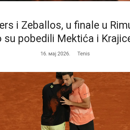
ers i Zeballos, u finale u Ri
 su pobedili Mektića i Kraji
16. мај 2026.
Tenis