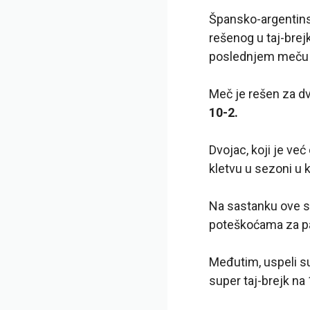
Špansko-argentinsk
rešenog u taj-brejk
poslednjem meču 
Meč je rešen za d
10-2.
Dvojac, koji je već
kletvu u sezoni u k
Na sastanku ove 
poteškoćama za par,
Međutim, uspeli su
super taj-brejk na