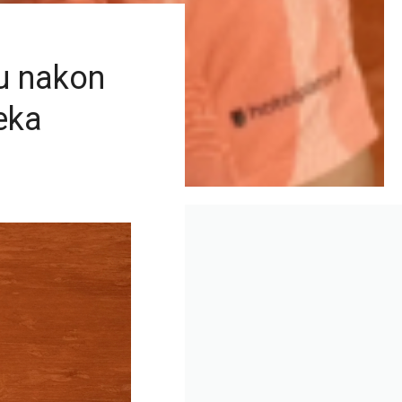
mu nakon
ceka