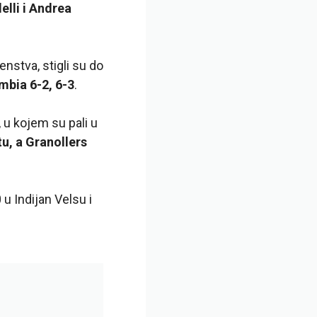
elli i Andrea
nstva, stigli su do
mbia 6-2, 6-3
.
 u kojem su pali u
tu, a Granollers
 u Indijan Velsu i