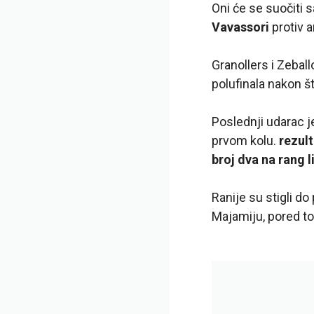
Oni će se suočiti 
Vavassori
protiv 
Granollers i Zebal
polufinala nakon š
Poslednji udarac j
prvom kolu.
rezult
broj dva na rang l
Ranije su stigli do
Majamiju, pored tog