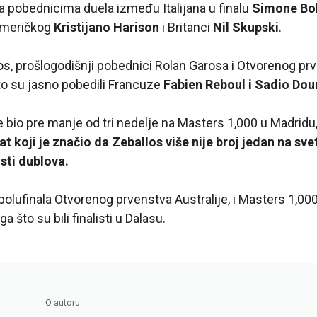
sa pobednicima duela između Italijana u finalu
Simone Bol
američkog
Kristijano Harison
i Britanci
Nil Skupski
.
los, prošlogodišnji pobednici Rolan Garosa i Otvorenog prve
to su jasno pobedili Francuze
Fabien Reboul i Sadio Dou
e bio pre manje od tri nedelje na Masters 1,000 u Madridu,
at koji je značio da Zeballos više nije broj jedan na sve
isti dublova.
 polufinala Otvorenog prvenstva Australije, i Masters 1,000
a što su bili finalisti u Dalasu.
O autoru