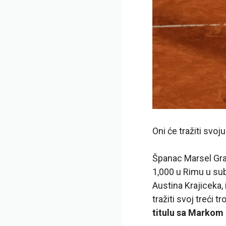
Oni će tražiti svoj
Španac Marsel Gran
1,000 u Rimu u sub
Austina Krajiceka, i
tražiti svoj treći t
titulu sa Markom