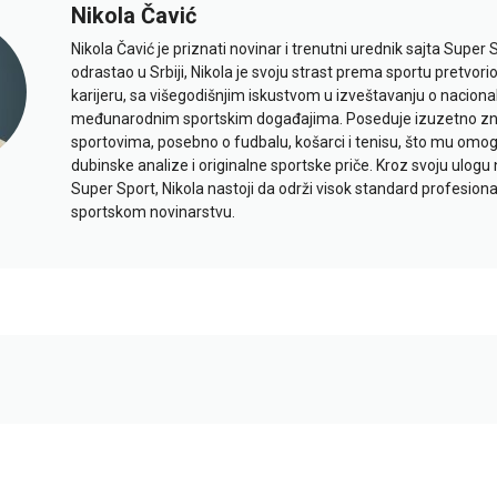
Nikola Čavić
Nikola Čavić je priznati novinar i trenutni urednik sajta Super 
odrastao u Srbiji, Nikola je svoju strast prema sportu pretvor
karijeru, sa višegodišnjim iskustvom u izveštavanju o naciona
međunarodnim sportskim događajima. Poseduje izuzetno znan
sportovima, posebno o fudbalu, košarci i tenisu, što mu omo
dubinske analize i originalne sportske priče. Kroz svoju ulogu 
Super Sport, Nikola nastoji da održi visok standard profesional
sportskom novinarstvu.