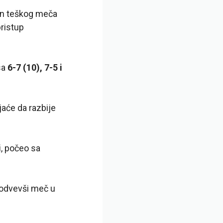
kon teškog meča
pristup
sa
6-7 (10), 7-5 i
ojaće da razbije
i
, počeo sa
, odvevši meč u