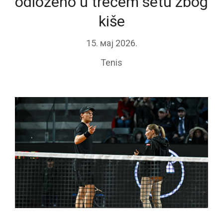
odloženo u trećem setu zbog
kiše
15. мај 2026.
Tenis