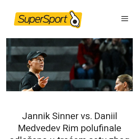
Skip
to
ME
content
Jannik Sinner vs. Daniil
Medvedev Rim polufinale