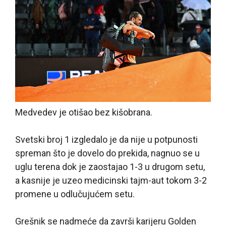
Medvedev je otišao bez kišobrana.
Svetski broj 1 izgledalo je da nije u potpunosti
spreman što je dovelo do prekida, nagnuo se u
uglu terena dok je zaostajao 1-3 u drugom setu,
a kasnije je uzeo medicinski tajm-aut tokom 3-2
promene u odlučujućem setu.
Grešnik se nadmeće da završi karijeru Golden