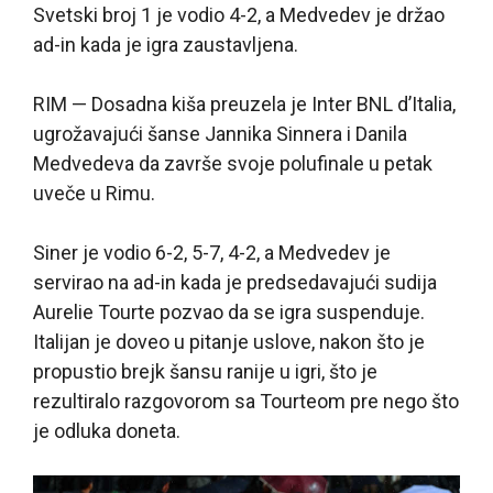
Svetski broj 1 je vodio 4-2, a Medvedev je držao
ad-in kada je igra zaustavljena.
RIM — Dosadna kiša preuzela je Inter BNL d’Italia,
ugrožavajući šanse Jannika Sinnera i Danila
Medvedeva da završe svoje polufinale u petak
uveče u Rimu.
Siner je vodio 6-2, 5-7, 4-2, a Medvedev je
servirao na ad-in kada je predsedavajući sudija
Aurelie Tourte pozvao da se igra suspenduje.
Italijan je doveo u pitanje uslove, nakon što je
propustio brejk šansu ranije u igri, što je
rezultiralo razgovorom sa Tourteom pre nego što
je odluka doneta.