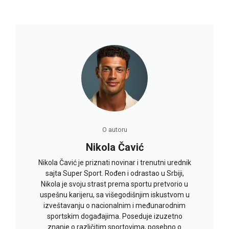
O autoru
Nikola Čavić
Nikola Čavić je priznati novinar i trenutni urednik
sajta Super Sport. Rođen i odrastao u Srbiji,
Nikola je svoju strast prema sportu pretvorio u
uspešnu karijeru, sa višegodišnjim iskustvom u
izveštavanju o nacionalnim i međunarodnim
sportskim događajima. Poseduje izuzetno
znanje o različitim sportovima, posebno o