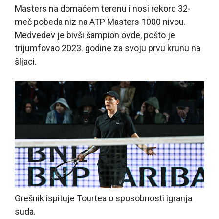
Masters na domaćem terenu i nosi rekord 32-
meč pobeda niz na ATP Masters 1000 nivou.
Medvedev je bivši šampion ovde, pošto je
trijumfovao 2023. godine za svoju prvu krunu na
šljaci.
Grešnik ispituje Tourtea o sposobnosti igranja
suda.