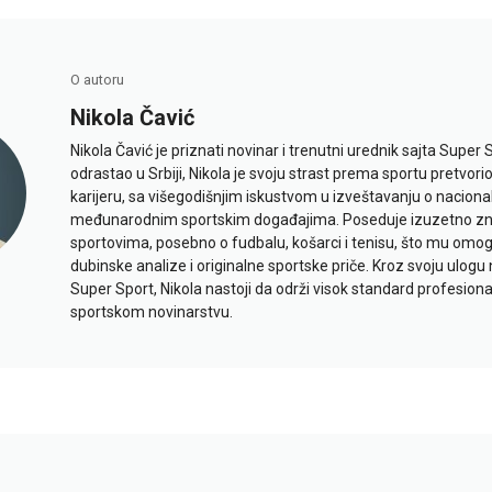
O autoru
Nikola Čavić
Nikola Čavić je priznati novinar i trenutni urednik sajta Super 
odrastao u Srbiji, Nikola je svoju strast prema sportu pretvor
karijeru, sa višegodišnjim iskustvom u izveštavanju o naciona
međunarodnim sportskim događajima. Poseduje izuzetno znan
sportovima, posebno o fudbalu, košarci i tenisu, što mu omo
dubinske analize i originalne sportske priče. Kroz svoju ulogu 
Super Sport, Nikola nastoji da održi visok standard profesional
sportskom novinarstvu.