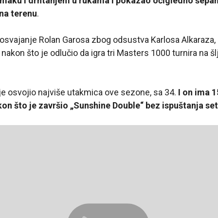
omaku i drhtanjem u rukama i pokazao očigledno šepan
na terenu
.
a osvajanje Rolan Garosa zbog odsustva Karlosa Alkaraza,
u
nakon što je odlučio da igra tri Masters 1000 turnira na šl
i je osvojio najviše utakmica ove sezone, sa 34.
I on ima 1
kon što je završio „Sunshine Double“ bez ispuštanja se