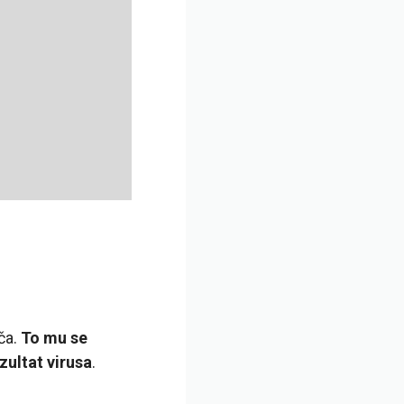
ča.
To mu se
zultat virusa
.