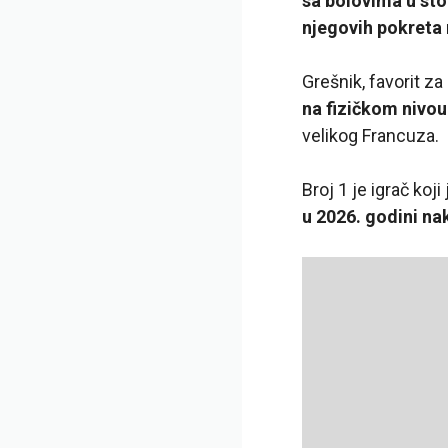
sa bolovima u st
njegovih pokreta 
Grešnik, favorit z
na fizičkom nivo
velikog Francuza.
Broj 1 je igrač koj
u 2026. godini na