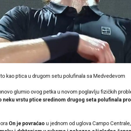
ešto kao ptica u drugom setu polufinala sa Medvedevom
ponovo glumio ovog petka u novom poglavlju fizičkih pro
eo neku vrstu ptice sredinom drugog seta polufinala pro
jora
On je povraćao
u jednom od uglova Campo Centrale