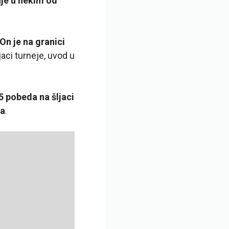
je u nekim od
On je na granici
jaci turneje, uvod u
5 pobeda na šljaci
ta
.