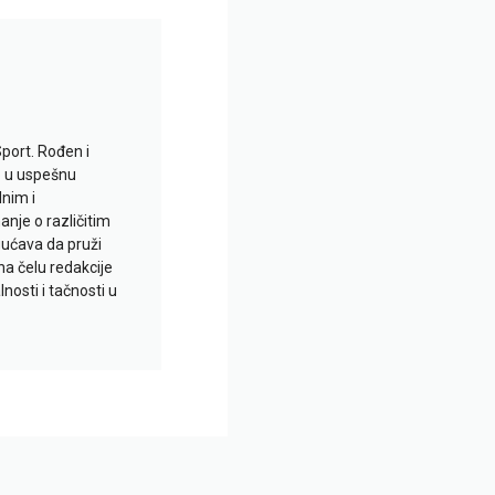
Sport. Rođen i
io u uspešnu
lnim i
je o različitim
gućava da pruži
na čelu redakcije
nosti i tačnosti u