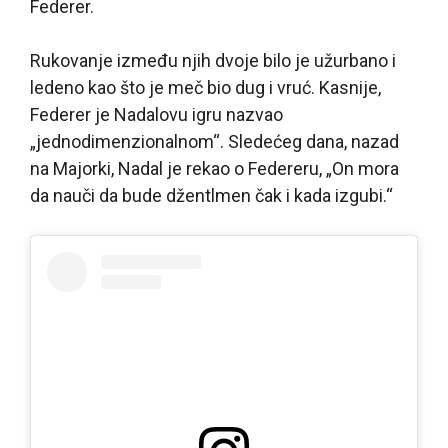
Federer.
Rukovanje između njih dvoje bilo je užurbano i
ledeno kao što je meč bio dug i vruć. Kasnije,
Federer je Nadalovu igru nazvao
„jednodimenzionalnom“. Sledećeg dana, nazad
na Majorki, Nadal je rekao o Federeru, „On mora
da nauči da bude džentlmen čak i kada izgubi.“