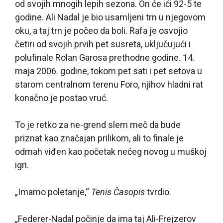
od svojih mnogih lepih sezona. On će ići 92-5 te
godine. Ali Nadal je bio usamljeni trn u njegovom
oku, a taj trn je počeo da boli. Rafa je osvojio
četiri od svojih prvih pet susreta, uključujući i
polufinale Rolan Garosa prethodne godine. 14.
maja 2006. godine, tokom pet sati i pet setova u
starom centralnom terenu Foro, njihov hladni rat
konačno je postao vruć.
To je retko za ne-grend slem meč da bude
priznat kao značajan prilikom, ali to finale je
odmah viđen kao početak nečeg novog u muškoj
igri.
„Imamo poletanje,“
Tenis
Časopis
tvrdio.
„Federer-Nadal počinje da ima taj Ali-Frejzerov