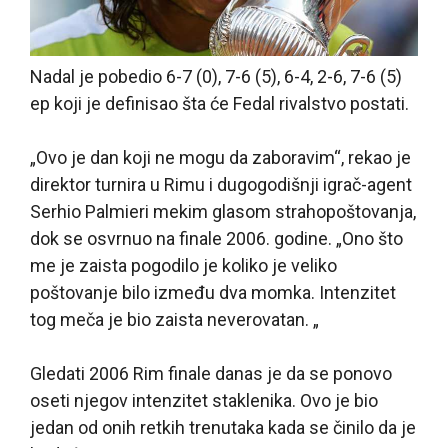
Nadal je pobedio 6-7 (0), 7-6 (5), 6-4, 2-6, 7-6 (5)
ep koji je definisao šta će Fedal rivalstvo postati.
„Ovo je dan koji ne mogu da zaboravim“, rekao je
direktor turnira u Rimu i dugogodišnji igrač-agent
Serhio Palmieri mekim glasom strahopoštovanja,
dok se osvrnuo na finale 2006. godine. „Ono što
me je zaista pogodilo je koliko je veliko
poštovanje bilo između dva momka. Intenzitet
tog meča je bio zaista neverovatan. „
Gledati 2006 Rim finale danas je da se ponovo
oseti njegov intenzitet staklenika. Ovo je bio
jedan od onih retkih trenutaka kada se činilo da je