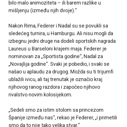
bilo malo animoziteta – ili barem razlike u
mišljenju (između njih dvoje).“
Nakon Rima, Federer i Nadal su se povukli sa
sledećeg turnira, u Hamburgu. Ali nisu mogli da
izbegnu jedni druge na dodeli sportskih nagrada
Laureus u Barseloni krajem maja. Federer je
nominovan za „Sportista godine“, Nadal za
„Novajlija godine“. Svaki je pobedio, i svaki se
našao u aplaudu za drugog. Možda su ti trijumfi
ublažili ivicu, ali taj trenutak je označio kraj
njihovog ranog razdora i započeo njihovo
rivalstvo novim kolosijekom.
„Sedeli smo za istim stolom sa princezom
Španije između nas“, rekao je Federer, „i primetili
smo da to nije tako velika stvar.“