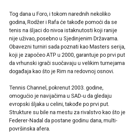
Tog dana u Foro, i tokom narednih nekoliko
godina, Rodžer i Rafa će takođe pomoći da se
tenis na šljaci do nivoa istaknutosti koji ranije
nije uživao, posebno u Sjedinjenim Državama.
Obavezni turniri sada poznati kao Masters serija,
koji je započeo ATP u 2000, garantuje po prvi put
da vrhunski igrači suočavaju u velikim turnejama
događaja kao što je Rim na redovnoj osnovi.
Tennis Channel, pokrenut 2003. godine,
omogućio je navijačima u SAD-u da gledaju
evropski šljaka u celini, takođe po prvi put.
Strukture su bile na mestu za rivalstvo kao što je
Federer-Nadal da postane godinu dana, multi-
površinska afera.