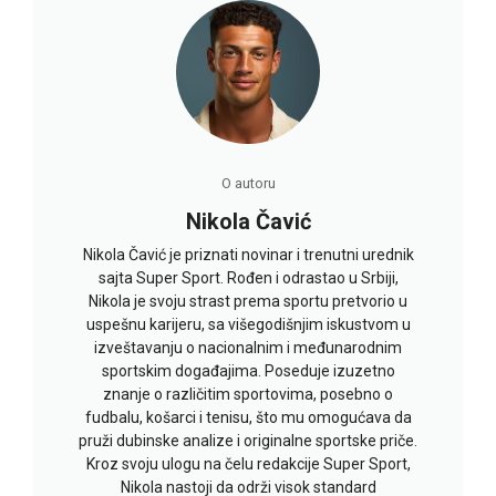
O autoru
Nikola Čavić
Nikola Čavić je priznati novinar i trenutni urednik
sajta Super Sport. Rođen i odrastao u Srbiji,
Nikola je svoju strast prema sportu pretvorio u
uspešnu karijeru, sa višegodišnjim iskustvom u
izveštavanju o nacionalnim i međunarodnim
sportskim događajima. Poseduje izuzetno
znanje o različitim sportovima, posebno o
fudbalu, košarci i tenisu, što mu omogućava da
pruži dubinske analize i originalne sportske priče.
Kroz svoju ulogu na čelu redakcije Super Sport,
Nikola nastoji da održi visok standard