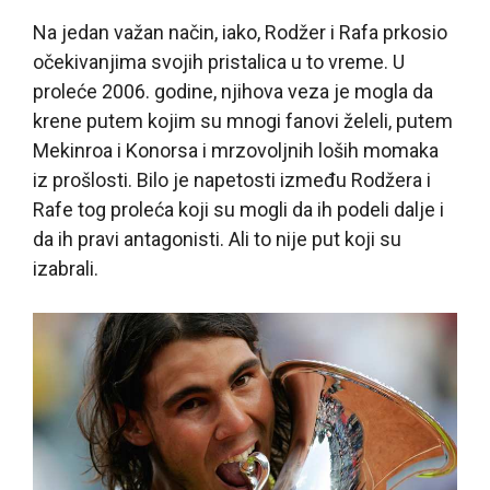
Na jedan važan način, iako, Rodžer i Rafa prkosio
očekivanjima svojih pristalica u to vreme. U
proleće 2006. godine, njihova veza je mogla da
krene putem kojim su mnogi fanovi želeli, putem
Mekinroa i Konorsa i mrzovoljnih loših momaka
iz prošlosti. Bilo je napetosti između Rodžera i
Rafe tog proleća koji su mogli da ih podeli dalje i
da ih pravi antagonisti. Ali to nije put koji su
izabrali.