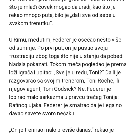
što je mlađi čovek mogao da uradi, kao što je
rekao mnogo puta, bilo je „dati sve od sebe u
svakom trenutku“.
U Rimu, međutim, Federer je osećao nešto više
od sumnje. Po prvi put, on je pustio svoju
frustraciju zbog toga što nije u stanju da pobedi
Nadala pokazati. Tokom meča pogledao je prema
loži igrača i upitao: „Sve je u redu, Toni?“ Da li je
razgovarao sa svojim trenerom, Toni Roche, ili
njegov agent, Toni Godsick? Ne, Federer je
lobirao malo sarkazma u pravcu trećeg Tonija:
Rafinog ujaka. Federer je smatrao da je ilegalno
davao savete svom nećaku.
„On je trenirao malo previše danas,“ rekao je