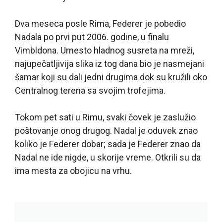
Dva meseca posle Rima, Federer je pobedio
Nadala po prvi put 2006. godine, u finalu
Vimbldona. Umesto hladnog susreta na mreži,
najupečatljivija slika iz tog dana bio je nasmejani
šamar koji su dali jedni drugima dok su kružili oko
Centralnog terena sa svojim trofejima.
Tokom pet sati u Rimu, svaki čovek je zaslužio
poštovanje onog drugog. Nadal je oduvek znao
koliko je Federer dobar; sada je Federer znao da
Nadal ne ide nigde, u skorije vreme. Otkrili su da
ima mesta za obojicu na vrhu.