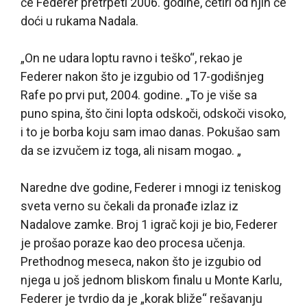
će Federer pretrpeti 2006. godine, četiri od njih će
doći u rukama Nadala.
„On ne udara loptu ravno i teško“, rekao je
Federer nakon što je izgubio od 17-godišnjeg
Rafe po prvi put, 2004. godine. „To je više sa
puno spina, što čini lopta odskoči, odskoči visoko,
i to je borba koju sam imao danas. Pokušao sam
da se izvučem iz toga, ali nisam mogao. „
Naredne dve godine, Federer i mnogi iz teniskog
sveta verno su čekali da pronađe izlaz iz
Nadalove zamke. Broj 1 igrač koji je bio, Federer
je prošao poraze kao deo procesa učenja.
Prethodnog meseca, nakon što je izgubio od
njega u još jednom bliskom finalu u Monte Karlu,
Federer je tvrdio da je „korak bliže“ rešavanju