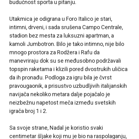
budućnost sporta u pitanju.
Utakmica je odigrana u Foro Italico je stari,
intimni, drveni, i sada srušena Campo Centrale,
stadion bez mesta za luksuzni apartman, a
kamoli Jumbotron. Bilo je tako intimno, nije bilo
mnogo prostora za Rodžera i Rafu da
manevriraju dok su se međusobno podržavali
topspin raketama i klizili pored dvostrukih uličica
da ih pronađu. Podloga za igru bila je čvrst
pravougaonik, a prisustvo uzbudljivih italijanskih
navijača nekoliko metara dalje pojačalo je
neizbežnu napetost meča između svetskih
igrača broj 1 i 2.
Sa svoje strane, Nadal je koristio svaki
centimetar šljake koji mu je bio na raspolaganju,