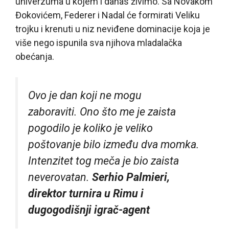
univerzuma u kojem i danas živimo. Sa Novakom
Đokovićem, Federer i Nadal će formirati Veliku
trojku i krenuti u niz neviđene dominacije koja je
više nego ispunila sva njihova mladalačka
obećanja.
Ovo je dan koji ne mogu
zaboraviti. Ono što me je zaista
pogodilo je koliko je veliko
poštovanje bilo između dva momka.
Intenzitet tog meča je bio zaista
neverovatan.
Serhio Palmieri,
direktor turnira u Rimu i
dugogodišnji igrač-agent