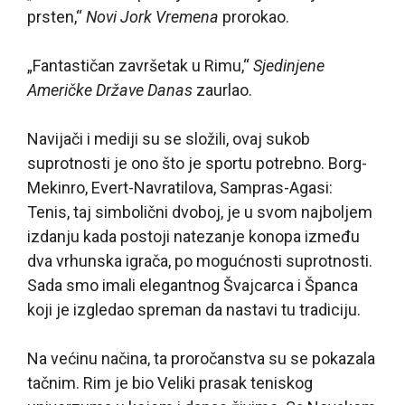
prsten,“
Novi
Jork
Vremena
prorokao.
„Fantastičan završetak u Rimu,“
Sjedinjene
Američke Države
Danas
zaurlao.
Navijači i mediji su se složili, ovaj sukob
suprotnosti je ono što je sportu potrebno. Borg-
Mekinro, Evert-Navratilova, Sampras-Agasi:
Tenis, taj simbolični dvoboj, je u svom najboljem
izdanju kada postoji natezanje konopa između
dva vrhunska igrača, po mogućnosti suprotnosti.
Sada smo imali elegantnog Švajcarca i Španca
koji je izgledao spreman da nastavi tu tradiciju.
Na većinu načina, ta proročanstva su se pokazala
tačnim. Rim je bio Veliki prasak teniskog