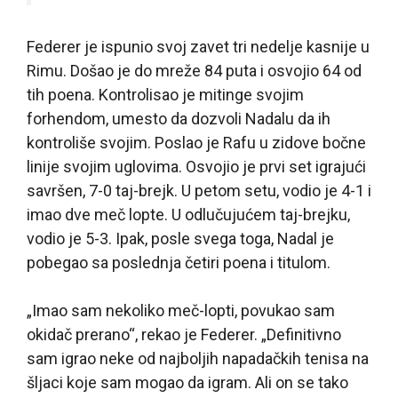
Federer je ispunio svoj zavet tri nedelje kasnije u
Rimu. Došao je do mreže 84 puta i osvojio 64 od
tih poena. Kontrolisao je mitinge svojim
forhendom, umesto da dozvoli Nadalu da ih
kontroliše svojim. Poslao je Rafu u zidove bočne
linije svojim uglovima. Osvojio je prvi set igrajući
savršen, 7-0 taj-brejk. U petom setu, vodio je 4-1 i
imao dve meč lopte. U odlučujućem taj-brejku,
vodio je 5-3. Ipak, posle svega toga, Nadal je
pobegao sa poslednja četiri poena i titulom.
„Imao sam nekoliko meč-lopti, povukao sam
okidač prerano“, rekao je Federer. „Definitivno
sam igrao neke od najboljih napadačkih tenisa na
šljaci koje sam mogao da igram. Ali on se tako