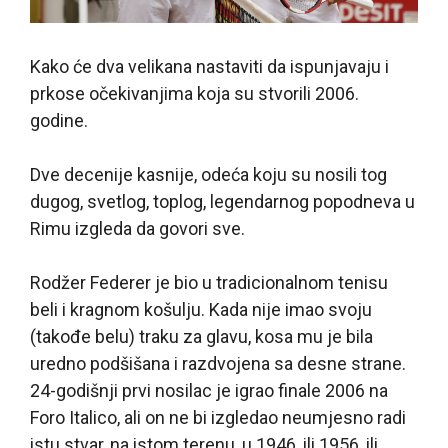
Kako će dva velikana nastaviti da ispunjavaju i
prkose očekivanjima koja su stvorili 2006.
godine.
Dve decenije kasnije, odeća koju su nosili tog
dugog, svetlog, toplog, legendarnog popodneva u
Rimu izgleda da govori sve.
Rodžer Federer je bio u tradicionalnom tenisu
beli i kragnom košulju. Kada nije imao svoju
(takođe belu) traku za glavu, kosa mu je bila
uredno podšišana i razdvojena sa desne strane.
24-godišnji prvi nosilac je igrao finale 2006 na
Foro Italico, ali on ne bi izgledao neumjesno radi
istu stvar, na istom terenu, u 1946, ili 1956, ili