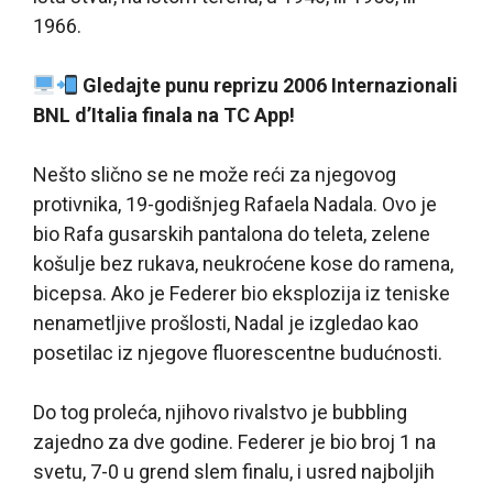
1966.
Gledajte punu reprizu 2006 Internazionali
BNL d’Italia finala na TC App!
Nešto slično se ne može reći za njegovog
protivnika, 19-godišnjeg Rafaela Nadala. Ovo je
bio Rafa gusarskih pantalona do teleta, zelene
košulje bez rukava, neukroćene kose do ramena,
bicepsa. Ako je Federer bio eksplozija iz teniske
nenametljive prošlosti, Nadal je izgledao kao
posetilac iz njegove fluorescentne budućnosti.
Do tog proleća, njihovo rivalstvo je bubbling
zajedno za dve godine. Federer je bio broj 1 na
svetu, 7-0 u grend slem finalu, i usred najboljih