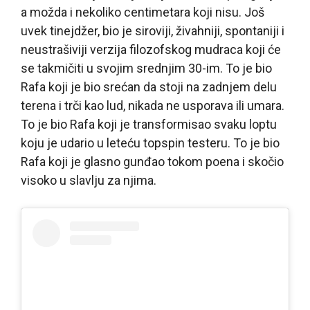
a možda i nekoliko centimetara koji nisu. Još
uvek tinejdžer, bio je siroviji, živahniji, spontaniji i
neustrašiviji verzija filozofskog mudraca koji će
se takmičiti u svojim srednjim 30-im. To je bio
Rafa koji je bio srećan da stoji na zadnjem delu
terena i trči kao lud, nikada ne usporava ili umara.
To je bio Rafa koji je transformisao svaku loptu
koju je udario u leteću topspin testeru. To je bio
Rafa koji je glasno gunđao tokom poena i skočio
visoko u slavlju za njima.