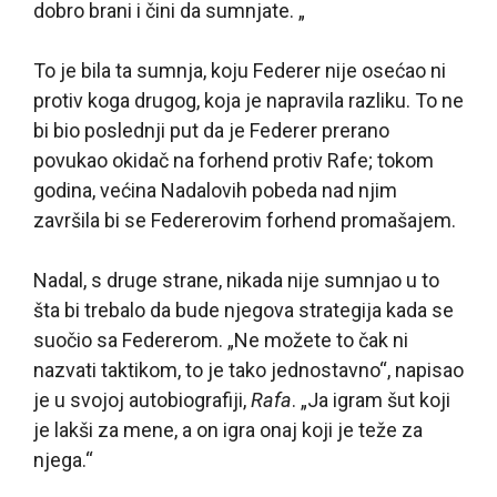
dobro brani i čini da sumnjate. „
To je bila ta sumnja, koju Federer nije osećao ni
protiv koga drugog, koja je napravila razliku. To ne
bi bio poslednji put da je Federer prerano
povukao okidač na forhend protiv Rafe; tokom
godina, većina Nadalovih pobeda nad njim
završila bi se Federerovim forhend promašajem.
Nadal, s druge strane, nikada nije sumnjao u to
šta bi trebalo da bude njegova strategija kada se
suočio sa Federerom. „Ne možete to čak ni
nazvati taktikom, to je tako jednostavno“, napisao
je u svojoj autobiografiji,
Rafa
. „Ja igram šut koji
je lakši za mene, a on igra onaj koji je teže za
njega.“