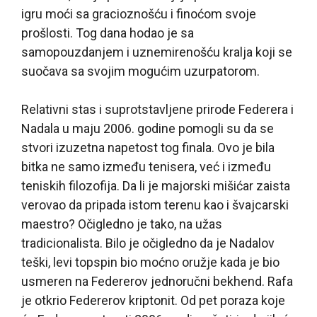
igru moći sa gracioznošću i finoćom svoje
prošlosti. Tog dana hodao je sa
samopouzdanjem i uznemirenošću kralja koji se
suočava sa svojim mogućim uzurpatorom.
Relativni stas i suprotstavljene prirode Federera i
Nadala u maju 2006. godine pomogli su da se
stvori izuzetna napetost tog finala. Ovo je bila
bitka ne samo između tenisera, već i između
teniskih filozofija. Da li je majorski mišićar zaista
verovao da pripada istom terenu kao i švajcarski
maestro? Očigledno je tako, na užas
tradicionalista. Bilo je očigledno da je Nadalov
teški, levi topspin bio moćno oružje kada je bio
usmeren na Federerov jednoručni bekhend. Rafa
je otkrio Federerov kriptonit. Od pet poraza koje