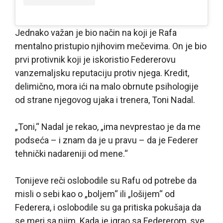
Jednako važan je bio način na koji je Rafa
mentalno pristupio njihovim mečevima. On je bio
prvi protivnik koji je iskoristio Federerovu
vanzemaljsku reputaciju protiv njega. Kredit,
delimično, mora ići na malo obrnute psihologije
od strane njegovog ujaka i trenera, Toni Nadal.
„Toni,“ Nadal je rekao, „ima nevprestao je da me
podseća – i znam da je u pravu – da je Federer
tehnički nadareniji od mene.“
Tonijeve reči oslobodile su Rafu od potrebe da
misli o sebi kao o „boljem“ ili „lošijem“ od
Federera, i oslobodile su ga pritiska pokušaja da
se meri sa njim. Kada je igrao sa Federerom, sve