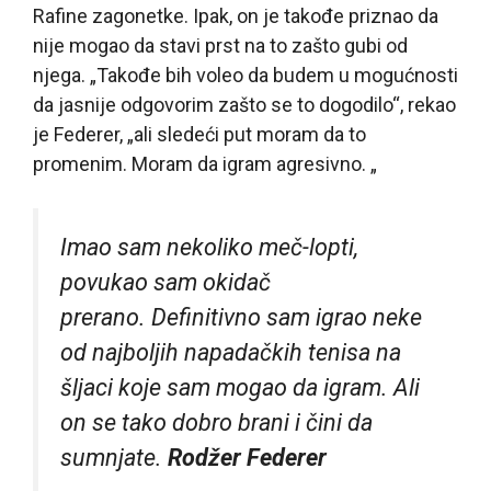
Rafine zagonetke. Ipak, on je takođe priznao da
nije mogao da stavi prst na to zašto gubi od
njega. „Takođe bih voleo da budem u mogućnosti
da jasnije odgovorim zašto se to dogodilo“, rekao
je Federer, „ali sledeći put moram da to
promenim. Moram da igram agresivno. „
Imao sam nekoliko meč-lopti,
povukao sam okidač
prerano. Definitivno sam igrao neke
od najboljih napadačkih tenisa na
šljaci koje sam mogao da igram. Ali
on se tako dobro brani i čini da
sumnjate.
Rodžer Federer