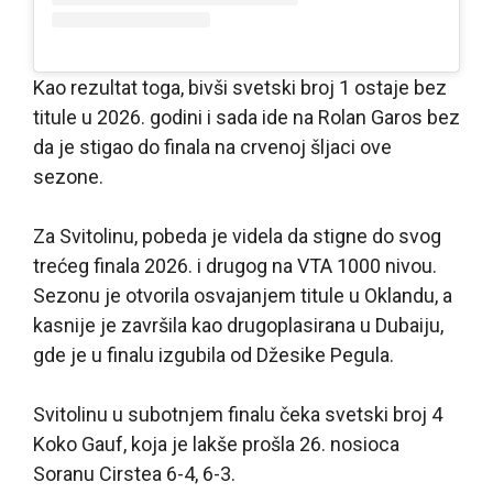
Kao rezultat toga, bivši svetski broj 1 ostaje bez
titule u 2026. godini i sada ide na Rolan Garos bez
da je stigao do finala na crvenoj šljaci ove
sezone.
Za Svitolinu, pobeda je videla da stigne do svog
trećeg finala 2026. i drugog na VTA 1000 nivou.
Sezonu je otvorila osvajanjem titule u Oklandu, a
kasnije je završila kao drugoplasirana u Dubaiju,
gde je u finalu izgubila od Džesike Pegula.
Svitolinu u subotnjem finalu čeka svetski broj 4
Koko Gauf, koja je lakše prošla 26. nosioca
Soranu Cirstea 6-4, 6-3.