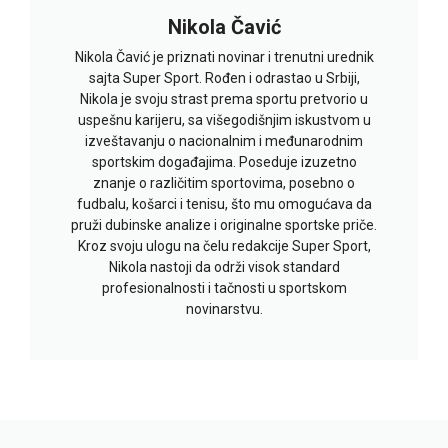
Nikola Čavić
Nikola Čavić je priznati novinar i trenutni urednik
sajta Super Sport. Rođen i odrastao u Srbiji,
Nikola je svoju strast prema sportu pretvorio u
uspešnu karijeru, sa višegodišnjim iskustvom u
izveštavanju o nacionalnim i međunarodnim
sportskim događajima. Poseduje izuzetno
znanje o različitim sportovima, posebno o
fudbalu, košarci i tenisu, što mu omogućava da
pruži dubinske analize i originalne sportske priče.
Kroz svoju ulogu na čelu redakcije Super Sport,
Nikola nastoji da održi visok standard
profesionalnosti i tačnosti u sportskom
novinarstvu.