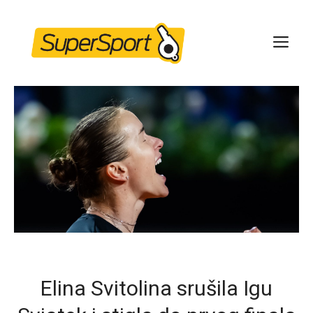
Skip
to
ME
content
Elina Svitolina srušila Igu