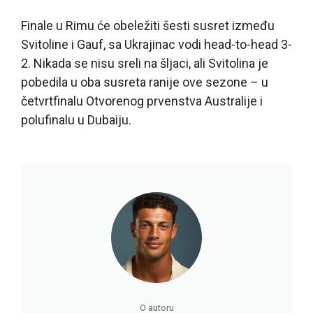
Finale u Rimu će obeležiti šesti susret između
Svitoline i Gauf, sa Ukrajinac vodi head-to-head 3-
2. Nikada se nisu sreli na šljaci, ali Svitolina je
pobedila u oba susreta ranije ove sezone – u
četvrtfinalu Otvorenog prvenstva Australije i
polufinalu u Dubaiju.
O autoru