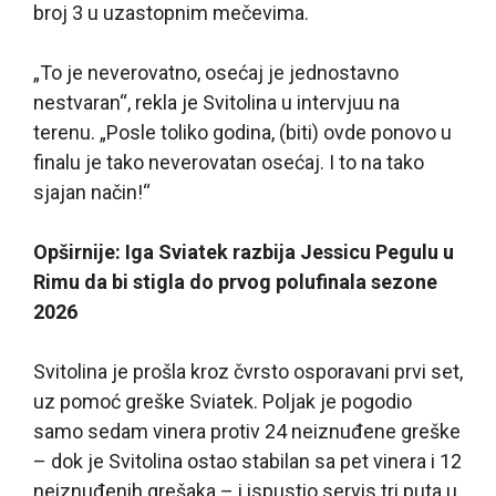
broj 3 u uzastopnim mečevima.
„To je neverovatno, osećaj je jednostavno
nestvaran“, rekla je Svitolina u intervjuu na
terenu. „Posle toliko godina, (biti) ovde ponovo u
finalu je tako neverovatan osećaj. I to na tako
sjajan način!“
Opširnije: Iga Sviatek razbija Jessicu Pegulu u
Rimu da bi stigla do prvog polufinala sezone
2026
Svitolina je prošla kroz čvrsto osporavani prvi set,
uz pomoć greške Sviatek. Poljak je pogodio
samo sedam vinera protiv 24 neiznuđene greške
– dok je Svitolina ostao stabilan sa pet vinera i 12
neiznuđenih grešaka – i ispustio servis tri puta u