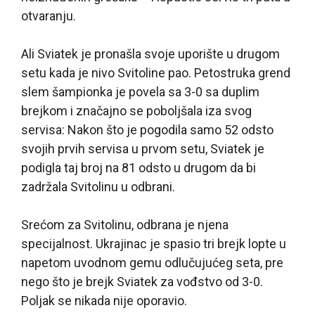
otvaranju.
Ali Sviatek je pronašla svoje uporište u drugom
setu kada je nivo Svitoline pao. Petostruka grend
slem šampionka je povela sa 3-0 sa duplim
brejkom i značajno se poboljšala iza svog
servisa: Nakon što je pogodila samo 52 odsto
svojih prvih servisa u prvom setu, Sviatek je
podigla taj broj na 81 odsto u drugom da bi
zadržala Svitolinu u odbrani.
Srećom za Svitolinu, odbrana je njena
specijalnost. Ukrajinac je spasio tri brejk lopte u
napetom uvodnom gemu odlučujućeg seta, pre
nego što je brejk Sviatek za vođstvo od 3-0.
Poljak se nikada nije oporavio.