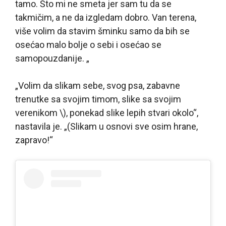
tamo. Što mi ne smeta jer sam tu da se
takmičim, a ne da izgledam dobro. Van terena,
više volim da stavim šminku samo da bih se
osećao malo bolje o sebi i osećao se
samopouzdanije. „
„Volim da slikam sebe, svog psa, zabavne
trenutke sa svojim timom, slike sa svojim
verenikom \), ponekad slike lepih stvari okolo“,
nastavila je. „(Slikam u osnovi sve osim hrane,
zapravo!“