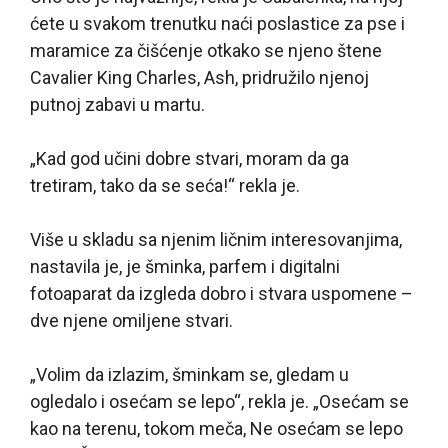
ćete u svakom trenutku naći poslastice za pse i
maramice za čišćenje otkako se njeno štene
Cavalier King Charles, Ash, pridružilo njenoj
putnoj zabavi u martu.
„Kad god učini dobre stvari, moram da ga
tretiram, tako da se seća!“ rekla je.
Više u skladu sa njenim ličnim interesovanjima,
nastavila je, je šminka, parfem i digitalni
fotoaparat da izgleda dobro i stvara uspomene –
dve njene omiljene stvari.
„Volim da izlazim, šminkam se, gledam u
ogledalo i osećam se lepo“, rekla je. „Osećam se
kao na terenu, tokom meča, Ne osećam se lepo