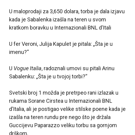
U maloprodaji za 3,650 dolara, torba je dala izjavu
kada je Sabalenka izašla na teren u svom
kratkom boravku u Internazionali BNL d’Itali
U fer Veroni, Julija Kapulet je pitala: „Šta je u
imenu?“
U
Vogue Italia
, radoznali umovi su pitali Arinu
Sabalenku: „Šta je u tvojoj torbi?“
Svetski broj 1 možda je pretrpeo rani izlazak u
rukama Sorane Cirstea u Internazionali BNL
d’Italia, ali je postigao velike stilske poene kada je
izašla na teren rundu pre nego što je držala
Guccijevu Paparazzo veliku torbu sa gornjom
drškom.