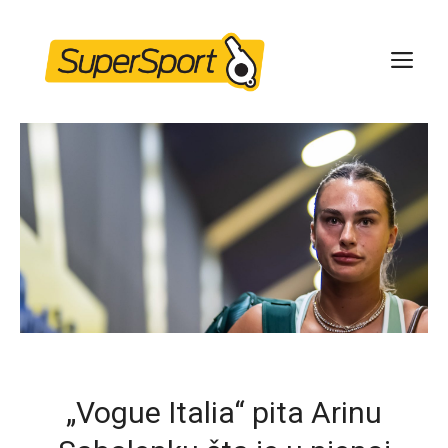
Skip
to
ME
content
„Vogue Italia“ pita Arinu