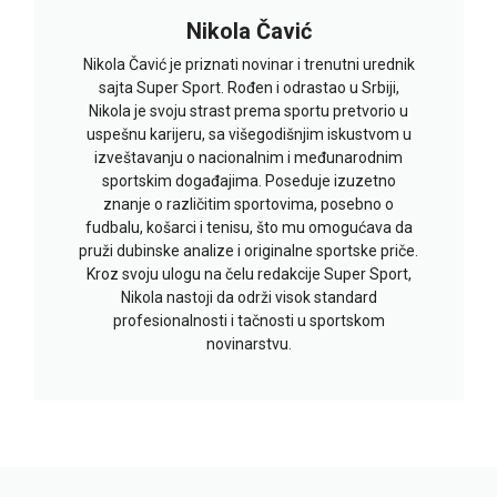
Nikola Čavić
Nikola Čavić je priznati novinar i trenutni urednik
sajta Super Sport. Rođen i odrastao u Srbiji,
Nikola je svoju strast prema sportu pretvorio u
uspešnu karijeru, sa višegodišnjim iskustvom u
izveštavanju o nacionalnim i međunarodnim
sportskim događajima. Poseduje izuzetno
znanje o različitim sportovima, posebno o
fudbalu, košarci i tenisu, što mu omogućava da
pruži dubinske analize i originalne sportske priče.
Kroz svoju ulogu na čelu redakcije Super Sport,
Nikola nastoji da održi visok standard
profesionalnosti i tačnosti u sportskom
novinarstvu.