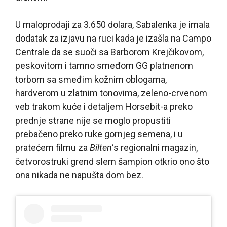
U maloprodaji za 3.650 dolara, Sabalenka je imala
dodatak za izjavu na ruci kada je izašla na Campo
Centrale da se suoči sa Barborom Krejčikovom,
peskovitom i tamno smeđom GG platnenom
torbom sa smeđim kožnim oblogama,
hardverom u zlatnim tonovima, zeleno-crvenom
veb trakom kuće i detaljem Horsebit-a preko
prednje strane nije se moglo propustiti
prebačeno preko ruke gornjeg semena, i u
pratećem filmu za
Bilten
‘s regionalni magazin,
četvorostruki grend slem šampion otkrio ono što
ona nikada ne napušta dom bez.