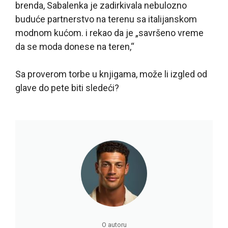
brenda, Sabalenka je zadirkivala nebulozno
buduće partnerstvo na terenu sa italijanskom
modnom kućom. i rekao da je „savršeno vreme
da se moda donese na teren,“
Sa proverom torbe u knjigama, može li izgled od
glave do pete biti sledeći?
O autoru