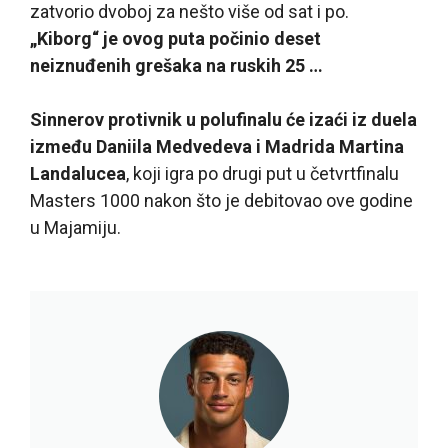
zatvorio dvoboj za nešto više od sat i po.
„Kiborg“ je ovog puta počinio deset
neiznuđenih grešaka na ruskih 25 …
Sinnerov protivnik u polufinalu će izaći iz duela
između Daniila Medvedeva i Madrida Martina
Landalucea
, koji igra po drugi put u četvrtfinalu
Masters 1000 nakon što je debitovao ove godine
u Majamiju.