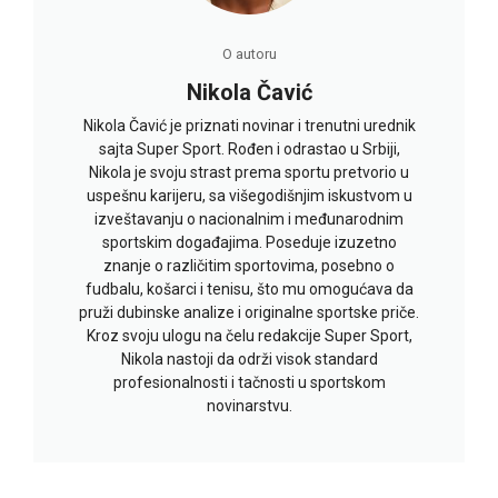
O autoru
Nikola Čavić
Nikola Čavić je priznati novinar i trenutni urednik
sajta Super Sport. Rođen i odrastao u Srbiji,
Nikola je svoju strast prema sportu pretvorio u
uspešnu karijeru, sa višegodišnjim iskustvom u
izveštavanju o nacionalnim i međunarodnim
sportskim događajima. Poseduje izuzetno
znanje o različitim sportovima, posebno o
fudbalu, košarci i tenisu, što mu omogućava da
pruži dubinske analize i originalne sportske priče.
Kroz svoju ulogu na čelu redakcije Super Sport,
Nikola nastoji da održi visok standard
profesionalnosti i tačnosti u sportskom
novinarstvu.