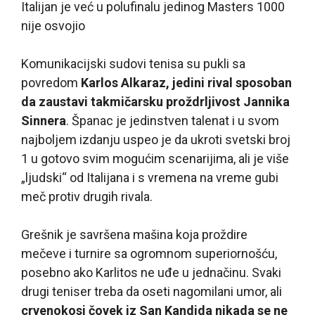
Italijan je već u polufinalu jedinog Masters 1000
nije osvojio
Komunikacijski sudovi tenisa su pukli sa
povredom
Karlos Alkaraz, jedini rival sposoban
da zaustavi takmičarsku proždrljivost Jannika
Sinnera
. Španac je jedinstven talenat i u svom
najboljem izdanju uspeo je da ukroti svetski broj
1 u gotovo svim mogućim scenarijima, ali je više
„ljudski“ od Italijana i s vremena na vreme gubi
meč protiv drugih rivala.
Grešnik je savršena mašina koja proždire
mečeve i turnire sa ogromnom superiornošću,
posebno ako Karlitos ne uđe u jednačinu. Svaki
drugi teniser treba da oseti nagomilani umor, ali
crvenokosi čovek iz San Kandida nikada se ne