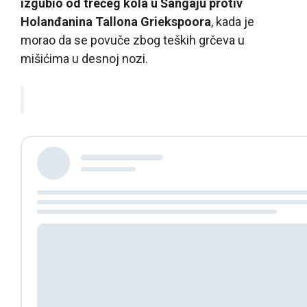
izgubio od trećeg kola u Šangaju protiv
Holanđanina Tallona Griekspoora
, kada je
morao da se povuče zbog teških grčeva u
mišićima u desnoj nozi.