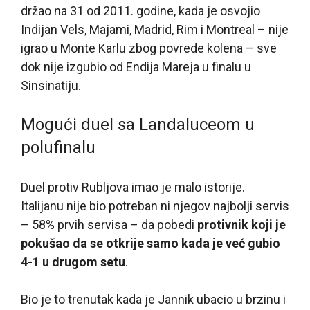
držao na 31 od 2011. godine, kada je osvojio
Indijan Vels, Majami, Madrid, Rim i Montreal – nije
igrao u Monte Karlu zbog povrede kolena – sve
dok nije izgubio od Endija Mareja u finalu u
Sinsinatiju.
Mogući duel sa Landaluceom u
polufinalu
Duel protiv Rubljova imao je malo istorije.
Italijanu nije bio potreban ni njegov najbolji servis
– 58% prvih servisa – da pobedi
protivnik koji je
pokušao da se otkrije samo kada je već gubio
4-1 u drugom setu
.
Bio je to trenutak kada je Jannik ubacio u brzinu i