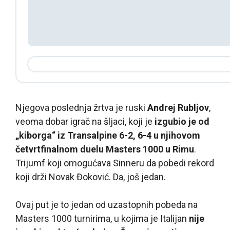
Njegova poslednja žrtva je ruski
Andrej Rubljov
,
veoma dobar igrač na šljaci, koji je
izgubio je od
„kiborga“ iz Transalpine 6-2, 6-4 u njihovom
četvrtfinalnom duelu Masters 1000 u Rimu
.
Trijumf koji omogućava Sinneru da pobedi rekord
koji drži Novak Đoković. Da, još jedan.
Ovaj put je to jedan od uzastopnih pobeda na
Masters 1000 turnirima, u kojima je Italijan
nije