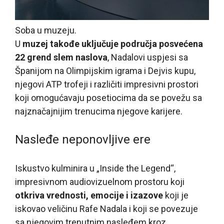
Soba u muzeju.
U
muzej takođe uključuje područja posvećena
22 grend slem naslova
, Nadalovi uspjesi sa
Španijom na Olimpijskim igrama i Dejvis kupu,
njegovi ATP trofeji i različiti impresivni prostori
koji omogućavaju posetiocima da se povežu sa
najznačajnijim trenucima njegove karijere.
Nasleđe neponovljive ere
Iskustvo kulminira u „Inside the Legend“,
impresivnom audiovizuelnom prostoru koji
otkriva vrednosti, emocije i izazove
koji je
iskovao veličinu Rafe Nadala i koji se povezuje
sa njegovim trenutnim nasleđem kroz