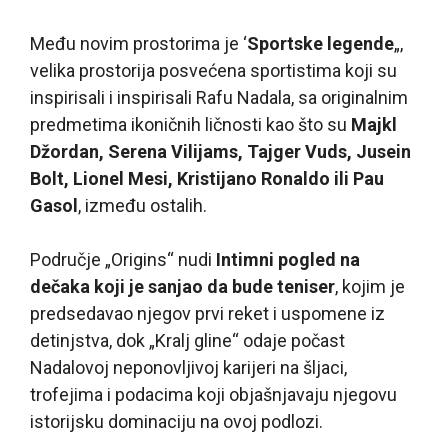
Među novim prostorima je ‘
Sportske legende
„,
velika prostorija posvećena sportistima koji su
inspirisali i inspirisali Rafu Nadala, sa originalnim
predmetima ikoničnih ličnosti kao što su
Majkl
Džordan, Serena Vilijams, Tajger Vuds, Jusein
Bolt, Lionel Mesi, Kristijano Ronaldo ili Pau
Gasol
, između ostalih.
Područje „Origins“ nudi
Intimni pogled na
dečaka koji je sanjao da bude teniser
, kojim je
predsedavao njegov prvi reket i uspomene iz
detinjstva, dok „Kralj gline“ odaje počast
Nadalovoj neponovljivoj karijeri na šljaci,
trofejima i podacima koji objašnjavaju njegovu
istorijsku dominaciju na ovoj podlozi.