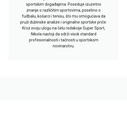
sportskim događajima. Poseduje izuzetno
znanje o različitim sportovima, posebno o
fudbalu, košarci i tenisu, što mu omogućava da
pruži dubinske analize i originalne sportske priče.
Kroz svoju ulogu na čelu redakcije Super Sport,
Nikola nastoji da održi visok standard
profesionalnosti i tačnosti u sportskom
novinarstvu.