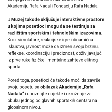
Akademiju Rafa Nadal i Fondaciju Rafa Nadala.
U
Muzej takođe uključuje interaktivne prostore
u kojima posetioci mogu da se testiraju sa
različitim sportskim i tehnološkim izazovima
.
Kroz simulatore, reakcijske igre i dinamična
iskustva, javnost može da izmeri svoju brzinu,
reflekse, koordinaciju i preciznost, doživljavajući
iz prve ruke fizičke i mentalne zahteve elitnog
sporta.
Pored toga, posetioci će takođe moći da završe
svoju posetu sa
obilazak Akademije „Rafa
Nadala“
i upoznajte objekte i okruženje za
obuku jednog od glavnih sportskih centara na
globalnom nivou.