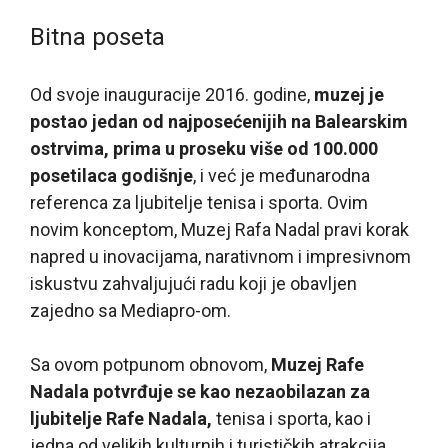
Bitna poseta
Od svoje inauguracije 2016. godine,
muzej je
postao jedan od najposećenijih na Balearskim
ostrvima, prima u proseku više od 100.000
posetilaca godišnje
, i već je međunarodna
referenca za ljubitelje tenisa i sporta. Ovim
novim konceptom, Muzej Rafa Nadal pravi korak
napred u inovacijama, narativnom i impresivnom
iskustvu zahvaljujući radu koji je obavljen
zajedno sa Mediapro-om.
Sa ovom potpunom obnovom,
Muzej Rafe
Nadala potvrđuje se kao nezaobilazan za
ljubitelje Rafe Nadala,
tenisa i sporta, kao i
jedna od velikih kulturnih i turističkih atrakcija