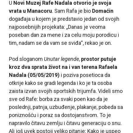
U
Novi Muzej Rafe Nadala otvorio je svoja
vrata u Manacoru
. Sam Rafa je bio
Domaćin
događaja u kojem je predstavio jedan od svojih
najposebnijih projekata: „Danas je veoma
poseban dan za mene i za celu moju porodicu i
tim, nadam se da vam se sviđa“, rekao je on.
Pod sloganom
Unutar legende
,
prostor putuje
kroz dva sprata život na i van terena Rafaela
Nadala (05/05/2019)
i poziva posetioca da
otkrije kako se gradi legenda i ko je ta osoba
zaista izvan svojih sportskih trijumfa. Videli smo
sve od Rafe: borba za svaki poen kao da je
poslednji, patnja, uzbuđenje, plakanje, pobeda sa
poniznošću i poraz sa dostojanstvom. To je
napravilo čitavu zemlju i čitavu generaciju o snu.
Ali još uvek postoji veliko pitanje: Kako je uspeo