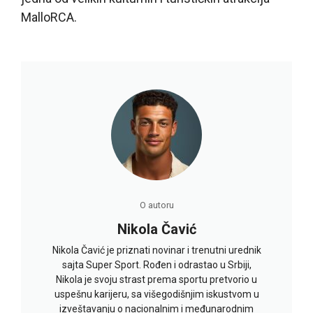
MalloRCA.
O autoru
Nikola Čavić
Nikola Čavić je priznati novinar i trenutni urednik
sajta Super Sport. Rođen i odrastao u Srbiji,
Nikola je svoju strast prema sportu pretvorio u
uspešnu karijeru, sa višegodišnjim iskustvom u
izveštavanju o nacionalnim i međunarodnim