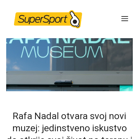
Skip
to
ME
content
Rafa Nadal otvara svoj novi
muzej: jedinstveno iskustvo