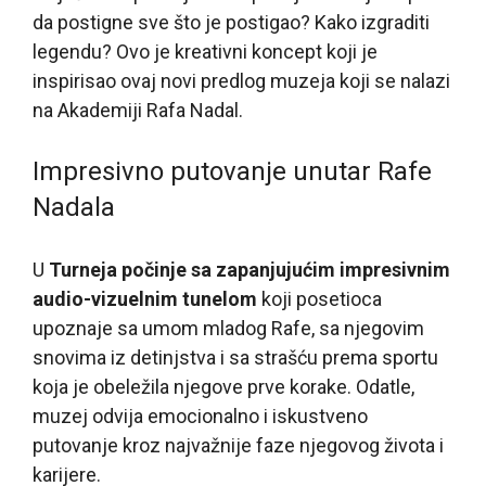
da postigne sve što je postigao? Kako izgraditi
legendu? Ovo je kreativni koncept koji je
inspirisao ovaj novi predlog muzeja koji se nalazi
na Akademiji Rafa Nadal.
Impresivno putovanje unutar Rafe
Nadala
U
Turneja počinje sa zapanjujućim impresivnim
audio-vizuelnim tunelom
koji posetioca
upoznaje sa umom mladog Rafe, sa njegovim
snovima iz detinjstva i sa strašću prema sportu
koja je obeležila njegove prve korake. Odatle,
muzej odvija emocionalno i iskustveno
putovanje kroz najvažnije faze njegovog života i
karijere.