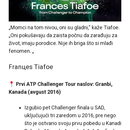
„Momci na tom nivou, oni su gladni,“ kaže Tiafoe.
„Oni pokušavaju da zaista počnu da zarađuju za
život, imaju porodice. Nije ih briga što si mlađi
fenomen. „
Franцes Tiafoe
Prvi ATP Challenger Tour naslov: Granbi,
Kanada (avgust 2016)
Izgubio pet Challenger finala u SAD,
uključujući tri zaredom u 2016, pre nego
što je ostvario svoju prvu pobedu u Kanadi