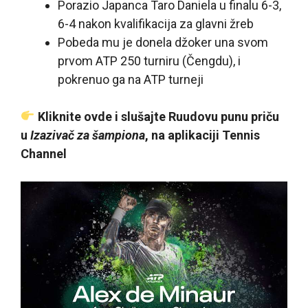
Porazio Japanca Taro Daniela u finalu 6-3,
6-4 nakon kvalifikacija za glavni žreb
Pobeda mu je donela džoker una svom
prvom ATP 250 turniru (Čengdu), i
pokrenuo ga na ATP turneji
Kliknite ovde i slušajte Ruudovu punu priču
u
Izazivač za šampiona
, na aplikaciji Tennis
Channel