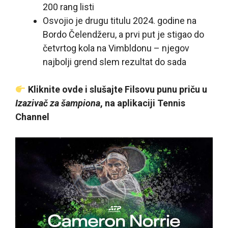
200 rang listi
Osvojio je drugu titulu 2024. godine na
Bordo Čelendžeru, a prvi put je stigao do
četvrtog kola na Vimbldonu – njegov
najbolji grend slem rezultat do sada
Kliknite ovde i slušajte Filsovu punu priču u
Izazivač za šampiona
, na aplikaciji Tennis
Channel