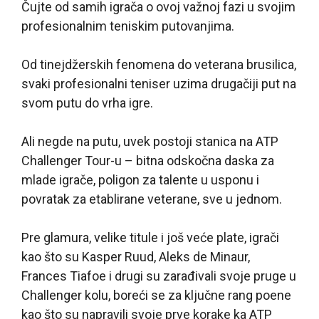
Čujte od samih igrača o ovoj važnoj fazi u svojim
profesionalnim teniskim putovanjima.
Od tinejdžerskih fenomena do veterana brusilica,
svaki profesionalni teniser uzima drugačiji put na
svom putu do vrha igre.
Ali negde na putu, uvek postoji stanica na ATP
Challenger Tour-u – bitna odskočna daska za
mlade igrače, poligon za talente u usponu i
povratak za etablirane veterane, sve u jednom.
Pre glamura, velike titule i još veće plate, igrači
kao što su Kasper Ruud, Aleks de Minaur,
Frances Tiafoe i drugi su zarađivali svoje pruge u
Challenger kolu, boreći se za ključne rang poene
kao što su napravili svoje prve korake ka ATP