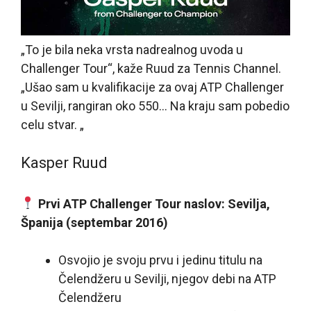
„To je bila neka vrsta nadrealnog uvoda u
Challenger Tour“, kaže Ruud za Tennis Channel.
„Ušao sam u kvalifikacije za ovaj ATP Challenger
u Sevilji, rangiran oko 550… Na kraju sam pobedio
celu stvar. „
Kasper Ruud
Prvi ATP Challenger Tour naslov: Sevilja,
Španija (septembar 2016)
Osvojio je svoju prvu i jedinu titulu na
Čelendžeru u Sevilji, njegov debi na ATP
Čelendžeru