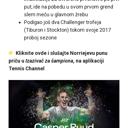
put, ide na pobedu u svom prvom grend
slem meču u glavnom žrebu
Podigao još dva Challenger trofeja
(Tiburon i Stockton) tokom svoje 2017
proboj sezone
Kliknite ovde i slušajte Norriejevu punu
priču u
Izazivač za šampiona
, na aplikaciji
Tennis Channel