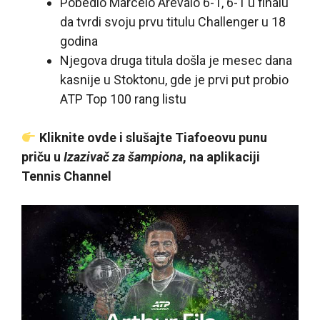
Pobedio Marcelo Arevalo 6-1, 6-1 u finalu
da tvrdi svoju prvu titulu Challenger u 18
godina
Njegova druga titula došla je mesec dana
kasnije u Stoktonu, gde je prvi put probio
ATP Top 100 rang listu
Kliknite ovde i slušajte Tiafoeovu punu
priču u
Izazivač za šampiona
, na aplikaciji
Tennis Channel