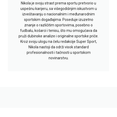
Nikola je svoju strast prema sportu pretvorio u
uspešnu karijeru, sa višegodišnjim iskustvom u
izveštavanju o nacionalnim i međunarodnim
sportskim događajima. Poseduje izuzetno
znanje o različitim sportovima, posebno o
fudbalu, košarci i tenisu, što mu omogućava da
pruži dubinske analize i originalne sportske priče.
Kroz svoju ulogu na čelu redakcije Super Sport,
Nikola nastoji da održi visok standard
profesionalnosti i tačnosti u sportskom
novinarstvu.