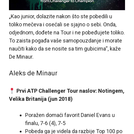
„Kao junior, dolazite nakon što ste pobedili u
toliko mečeva i osećali se sjajno o sebi. Onda,
odjednom, dođete na Tour i ne pobeđujete toliko.
To zaista pogađa vaše samopouzdanje i morate
naučiti kako da se nosite sa tim gubicima“, kaže
De Minaur.
Aleks de Minaur
Prvi ATP Challenger Tour naslov: Notingem,
Velika Britanija (jun 2018)
Poražen domaći favorit Daniel Evans u
finalu, 7-6 (4), 7-5
Pobeda ga je videla da razbije Top 100 po