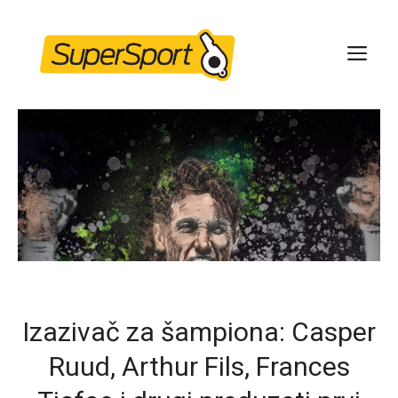
Skip
to
ME
content
Izazivač za šampiona: Casper
Ruud, Arthur Fils, Frances