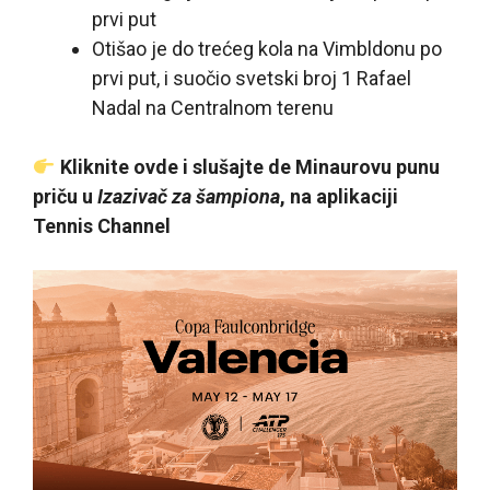
prvi put
Otišao je do trećeg kola na Vimbldonu po
prvi put, i suočio svetski broj 1 Rafael
Nadal na Centralnom terenu
Kliknite ovde i slušajte de Minaurovu punu
priču u
Izazivač za šampiona
, na aplikaciji
Tennis Channel