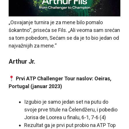
„Osvajanje turnira je za mene bilo pomalo
šokantno“, priseća se Fils. „Ali veoma sam srećan
sa tom pobedom, Sećam se da je to bio jedan od
najvažnijih za mene.“
Arthur Jr.
Prvi ATP Challenger Tour naslov: Oeiras,
Portugal (januar 2023)
Izgubio je samo jedan set na putu do
svoje prve titule na Čelendžeru, i pobedio
Jorisa de Loorea u finalu, 6-1, 7-6 (4)
Rezultat ga je prvi put probio na ATP Top