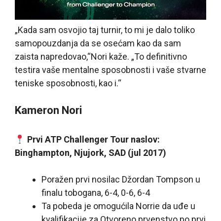
„Kada sam osvojio taj turnir, to mi je dalo toliko
samopouzdanja da se osećam kao da sam
zaista napredovao,“Nori kaže. „To definitivno
testira vaše mentalne sposobnosti i vaše stvarne
teniske sposobnosti, kao i.“
Kameron Nori
Prvi ATP Challenger Tour naslov:
Binghampton, Njujork, SAD (jul 2017)
Poražen prvi nosilac Džordan Tompson u
finalu tobogana, 6-4, 0-6, 6-4
Ta pobeda je omogućila Norrie da uđe u
kvalifikacije za Otvoreno prvenstvo po prvi