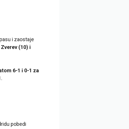
pasu i zaostaje
Zverev (10) i
atom 6-1 i 0-1 za
1.
dridu pobedi