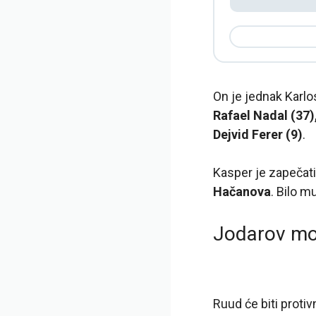
On je jednak Karlo
Rafael Nadal (37)
Dejvid Ferer (9)
.
Kasper je zapečat
Hačanova
. Bilo m
Jodarov mog
Ruud će biti proti