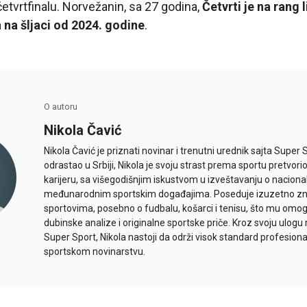
četvrtfinalu. Norvežanin, sa 27 godina,
Četvrti je na rang l
na šljaci od 2024. godine
.
O autoru
Nikola Čavić
Nikola Čavić je priznati novinar i trenutni urednik sajta Super 
odrastao u Srbiji, Nikola je svoju strast prema sportu pretvor
karijeru, sa višegodišnjim iskustvom u izveštavanju o naciona
međunarodnim sportskim događajima. Poseduje izuzetno znan
sportovima, posebno o fudbalu, košarci i tenisu, što mu omo
dubinske analize i originalne sportske priče. Kroz svoju ulogu 
Super Sport, Nikola nastoji da održi visok standard profesional
sportskom novinarstvu.