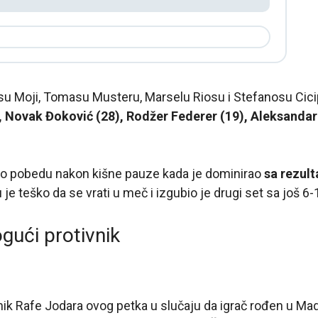
su Moji, Tomasu Musteru, Marselu Riosu i Stefanosu Cici
, Novak Đoković (28), Rodžer Federer (19), Aleksandar 
io pobedu nakon kišne pauze kada je dominirao
sa rezult
u je teško da se vrati u meč i izgubio je drugi set sa još 6-
ući protivnik
vnik Rafe Jodara ovog petka u slučaju da igrač rođen u Ma