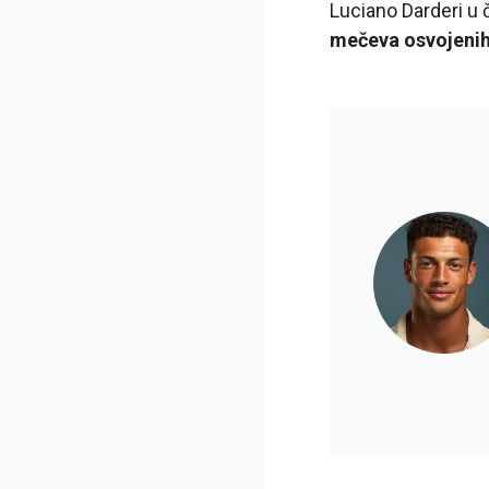
Luciano Darderi u 
mečeva osvojenih 