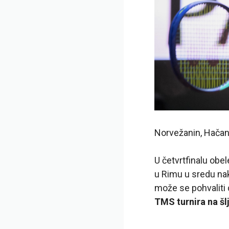
Norvežanin, Hačano
U četvrtfinalu ob
u Rimu u sredu nak
može se pohvaliti 
TMS turnira na šl