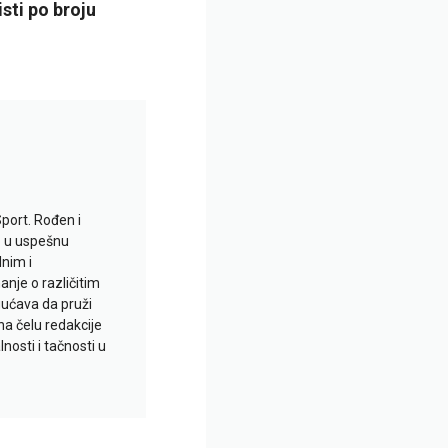
isti po broju
Sport. Rođen i
io u uspešnu
lnim i
je o različitim
gućava da pruži
na čelu redakcije
nosti i tačnosti u