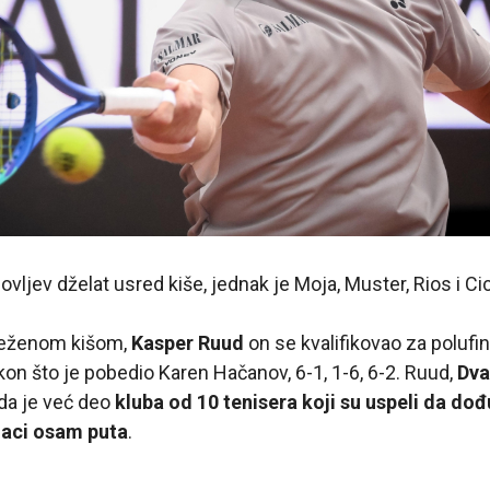
vljev dželat usred kiše, jednak je Moja, Muster, Rios i Ci
eleženom kišom,
Kasper Ruud
on se kvalifikovao za poluf
on što je pobedio Karen Hačanov, 6-1, 1-6, 6-2. Ruud,
Dva
da je već deo
kluba od 10 tenisera koji su uspeli da dođ
jaci osam puta
.