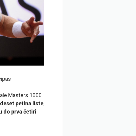
cipas
inale Masters 1000
deset petina liste
,
u do prva četiri