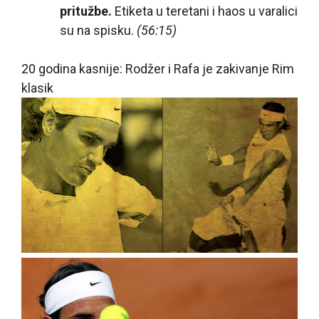
pritužbe.
Etiketa u teretani i haos u varalici
su na spisku.
(56:15)
20 godina kasnije: Rodžer i Rafa je zakivanje Rim
klasik