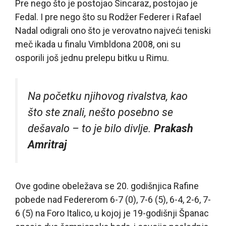
Pre nego što je postojao Sincaraz, postojao je
Fedal. I pre nego što su Rodžer Federer i Rafael
Nadal odigrali ono što je verovatno najveći teniski
meč ikada u finalu Vimbldona 2008, oni su
osporili još jednu prelepu bitku u Rimu.
Na početku njihovog rivalstva, kao
što ste znali, nešto posebno se
dešavalo – to je bilo divlje.
Prakash
Amritraj
Ove godine obeležava se 20. godišnjica Rafine
pobede nad Federerom 6-7 (0), 7-6 (5), 6-4, 2-6, 7-
6 (5) na Foro Italico, u kojoj je 19-godišnji Španac