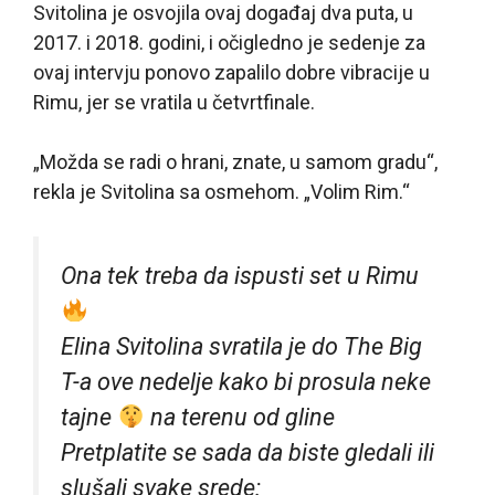
Svitolina je osvojila ovaj događaj dva puta, u
2017. i 2018. godini, i očigledno je sedenje za
ovaj intervju ponovo zapalilo dobre vibracije u
Rimu, jer se vratila u četvrtfinale.
„Možda se radi o hrani, znate, u samom gradu“,
rekla je Svitolina sa osmehom. „Volim Rim.“
Ona tek treba da ispusti set u Rimu
Elina Svitolina svratila je do The Big
T-a ove nedelje kako bi prosula neke
tajne
na terenu od gline
Pretplatite se sada da biste gledali ili
slušali svake srede: