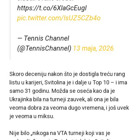
https://t.co/6XlaGcEugl
pic.twitter.com/lsUZ5CZb4o
— Tennis Channel
(@TennisChannel)
13 maja, 2026
Skoro deceniju nakon što je dostigla treću rang
listu u karijeri, Svitolina je i dalje u Top 10 – i ima
samo 31 godinu. Možda se oseća kao da je
Ukrajinka bila na turneji zauvek, ali ona je bila
veoma dobra za veoma dugo vremena, i još uvek
je veoma u miksu.
Nije bilo „nikoga na VTA turneji koji vas je