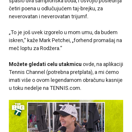
spasio dva šampionska boda, i osvojio poslednja
četiri poena u odlučujućem taj-brejku, za
neverovatan i neverovatan trijumf.
„To je još uvek izgorelo u mom umu, da budem
iskren,“ kaže Mark Petchei, „forhend promašaj na
meč loptu za Rodžera.“
Možete gledati celu utakmicu
ovde, na aplikaciji
Tennis Channel (potrebna pretplata), a mi ćemo
imati više o ovom legendarnom obračunu kasnije
u toku nedelje na TENNIS.com.