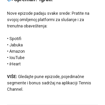
Nove epizode padaju svake srede: Pratite na
svojoj omiljenoj platformi za slušanje i za
trenutna obaveštenja:
• Spotifi
• Jabuka
• Amazon
• IouTube
• iHeart
VIŠE:
Gledajte pune epizode, pojedinačne
segmente i bonus sadržaj na aplikaciji Tennis
Channel.