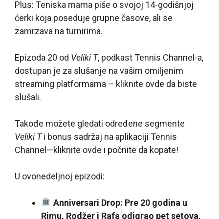
Plus: Teniska mama piše o svojoj 14-godišnjoj
ćerki koja poseduje grupne časove, ali se
zamrzava na turnirima.
Epizoda 20 od
Veliki T
, podkast Tennis Channel-a,
dostupan je za slušanje na vašim omiljenim
streaming platformama – kliknite ovde da biste
slušali.
Takođe možete gledati određene segmente
Veliki T
i bonus sadržaj na aplikaciji Tennis
Channel—kliknite ovde i počnite da kopate!
U ovonedeljnoj epizodi:
Anniversari Drop: Pre 20 godina u
Rimu, Rodžer i Rafa odigrao pet setova,