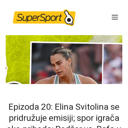
Skip
to
ME
content
Epizoda 20: Elina Svitolina se
pridružuje emisiji; spor igrača