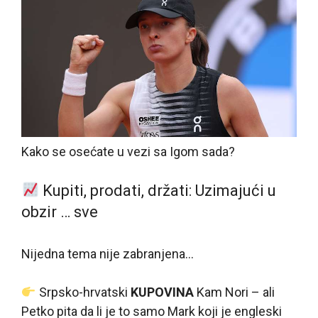
Kako se osećate u vezi sa Igom sada?
Kupiti, prodati, držati: Uzimajući u
obzir … sve
Nijedna tema nije zabranjena…
Srpsko-hrvatski
KUPOVINA
Kam Nori – ali
Petko pita da li je to samo Mark koji je engleski