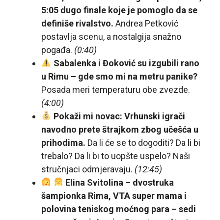
5:05 dugo finale koje je pomoglo da se
definiše rivalstvo.
Andrea Petković
postavlja scenu, a nostalgija snažno
pogađa.
(0:40)
Sabalenka i Đoković su izgubili rano
u Rimu – gde smo mi na metru panike?
Posada meri temperaturu obe zvezde.
(4:00)
Pokaži mi novac: Vrhunski igrači
navodno prete štrajkom zbog učešća u
prihodima.
Da li će se to dogoditi? Da li bi
trebalo? Da li bi to uopšte uspelo? Naši
stručnjaci odmjeravaju.
(12:45)
Elina Svitolina – dvostruka
šampionka Rima, VTA super mama i
polovina teniskog moćnog para – sedi