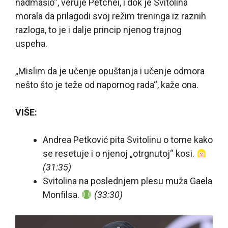
nadmašio“, veruje Petchei, i dok je Svitolina
morala da prilagodi svoj režim treninga iz raznih
razloga, to je i dalje princip njenog trajnog
uspeha.
„Mislim da je učenje opuštanja i učenje odmora
nešto što je teže od napornog rada“, kaže ona.
VIŠE:
Andrea Petković pita Svitolinu o tome kako
se resetuje i o njenoj „otrgnutoj“ kosi.
(31:35)
Svitolina na poslednjem plesu muža Gaela
Monfilsa.
(33:30)