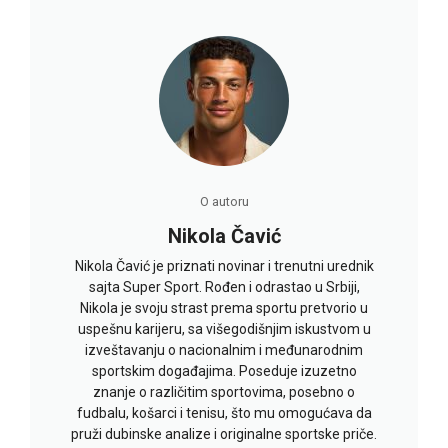
O autoru
Nikola Čavić
Nikola Čavić je priznati novinar i trenutni urednik
sajta Super Sport. Rođen i odrastao u Srbiji,
Nikola je svoju strast prema sportu pretvorio u
uspešnu karijeru, sa višegodišnjim iskustvom u
izveštavanju o nacionalnim i međunarodnim
sportskim događajima. Poseduje izuzetno
znanje o različitim sportovima, posebno o
fudbalu, košarci i tenisu, što mu omogućava da
pruži dubinske analize i originalne sportske priče.