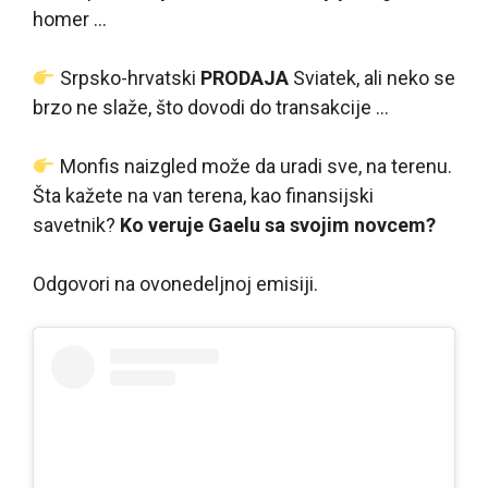
homer …
Srpsko-hrvatski
PRODAJA
Sviatek, ali neko se
brzo ne slaže, što dovodi do transakcije …
Monfis naizgled može da uradi sve, na terenu.
Šta kažete na van terena, kao finansijski
savetnik?
Ko veruje Gaelu sa svojim novcem?
Odgovori na ovonedeljnoj emisiji.