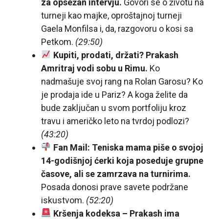
za opsežan intervju.
Govori se o životu na
turneji kao majke, oproštajnoj turneji
Gaela Monfilsa i, da, razgovoru o kosi sa
Petkom.
(29:50)
Kupiti, prodati, držati? Prakash
Amritraj vodi sobu u Rimu.
Ko
nadmašuje svoj rang na Rolan Garosu? Ko
je prodaja ide u Pariz? A koga želite da
bude zaključan u svom portfoliju kroz
travu i američko leto na tvrdoj podlozi?
(43:20)
Fan Mail: Teniska mama piše o svojoj
14-godišnjoj ćerki koja poseduje grupne
časove, ali se zamrzava na turnirima.
Posada donosi prave savete podržane
iskustvom.
(52:20)
Kršenja kodeksa – Prakash ima