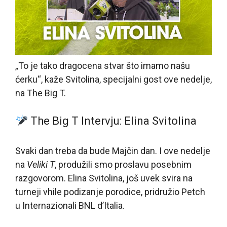
„To je tako dragocena stvar što imamo našu
ćerku“, kaže Svitolina, specijalni gost ove nedelje,
na The Big T.
The Big T Intervju: Elina Svitolina
Svaki dan treba da bude Majčin dan. I ove nedelje
na
Veliki T
, produžili smo proslavu posebnim
razgovorom. Elina Svitolina, još uvek svira na
turneji vhile podizanje porodice, pridružio Petch
u Internazionali BNL d’Italia.