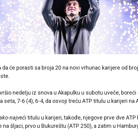
a da će porasti sa broja 20 na novi vrhunac karijere od bro
iste.
završio nedelju iz snova u Akapulku u subotu uveče, boreć
 seta, 7-6 (4), 6-4, da osvoji treću ATP titulu u karijeri na
ako-najveći
titulu u karijeri, takođe, njegove prve dve ATP
be na šljaci, prvo u Bukureštu (ATP 250), a zatim u Hambu