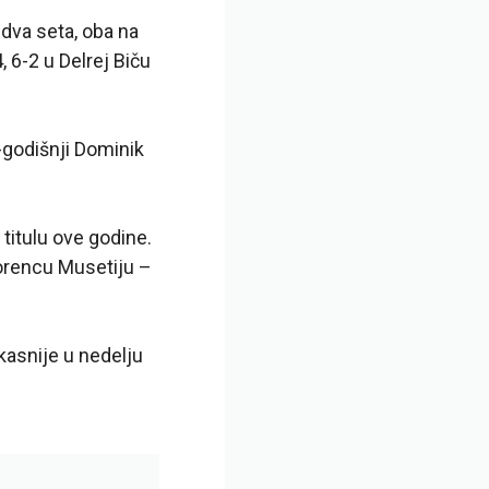
 dva seta, oba na
, 6-2 u Delrej Biču
2-godišnji Dominik
 titulu ove godine.
Lorencu Musetiju –
 kasnije u nedelju