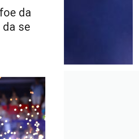
afoe da
n da se