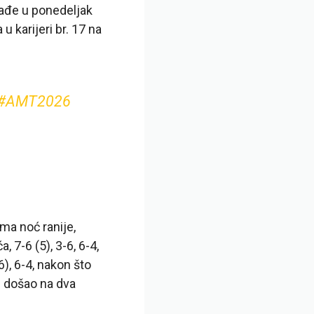
izađe u ponedeljak
 karijeri br. 17 na
#AMT2026
ima noć ranije,
 7-6 (5), 3-6, 6-4,
), 6-4, nakon što
e došao na dva