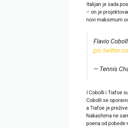
Italijan je sada p
– on je projektova
novi maksimum od 
Flavio Coboll
pic.twitter.
— Tennis Ch
I Cobolli i Tiafoe 
Cobolli se oporavi
a Tiafoe je preživ
Nakashima ne samo
poena od pobede na