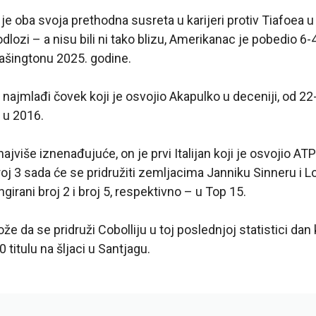
je oba svoja prethodna susreta u karijeri protiv Tiafoea u
dlozi – a nisu bili ni tako blizu, Amerikanac je pobedio 6-4
 Vašingtonu 2025. godine.
e najmlađi čovek koji je osvojio Akapulko u deceniji, od 2
 u 2016.
jviše iznenađujuće, on je prvi Italijan koji je osvojio ATP
broj 3 sada će se pridružiti zemljacima Janniku Sinneru i 
ngirani broj 2 i broj 5, respektivno – u Top 15.
e da se pridruži Cobolliju u toj poslednjoj statistici dan
 titulu na šljaci u Santjagu.