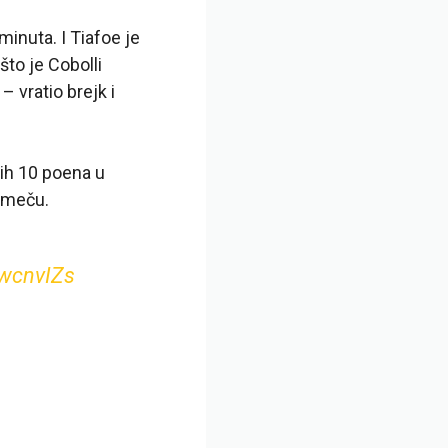
 minuta. I Tiafoe je
što je Cobolli
 vratio brejk i
jih 10 poena u
u meču.
vwcnvIZs