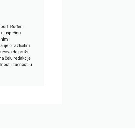
Sport. Rođen i
io u uspešnu
lnim i
je o različitim
gućava da pruži
na čelu redakcije
nosti i tačnosti u