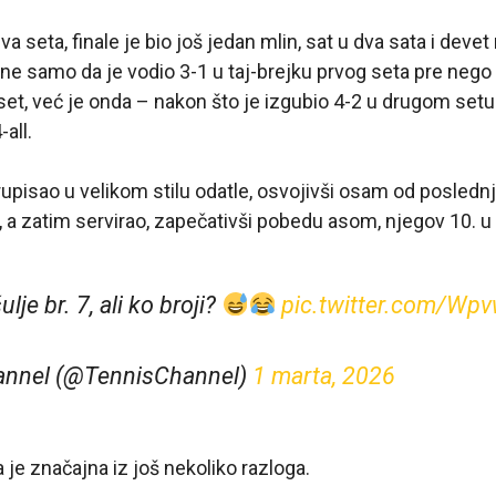
va seta, finale je bio još jedan mlin, sat u dva sata i devet
ne samo da je vodio 3-1 u taj-brejku prvog seta pre nego 
set, već je onda – nakon što je izgubio 4-2 u drugom setu –
all.
grupisao u velikom stilu odatle, osvojivši osam od posledn
, a zatim servirao, zapečativši pobedu asom, njegov 10. 
je br. 7, ali ko broji?
pic.twitter.com/Wp
annel (@TennisChannel)
1 marta, 2026
 je značajna iz još nekoliko razloga.