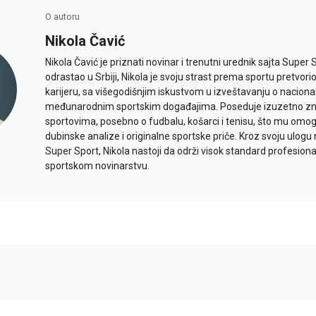
O autoru
Nikola Čavić
Nikola Čavić je priznati novinar i trenutni urednik sajta Super 
odrastao u Srbiji, Nikola je svoju strast prema sportu pretvor
karijeru, sa višegodišnjim iskustvom u izveštavanju o naciona
međunarodnim sportskim događajima. Poseduje izuzetno znan
sportovima, posebno o fudbalu, košarci i tenisu, što mu omo
dubinske analize i originalne sportske priče. Kroz svoju ulogu 
Super Sport, Nikola nastoji da održi visok standard profesional
sportskom novinarstvu.