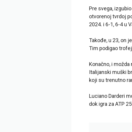
Pre svega, izgubio 
otvorenoj tvrdoj po
2024. i 6-1, 6-4 u
Takođe, u 23, on j
Tim podigao trofej
Konačno, i možda na
Italijanski muški 
koji su trenutno ra
Luciano Darderi mož
dok igra za ATP 250