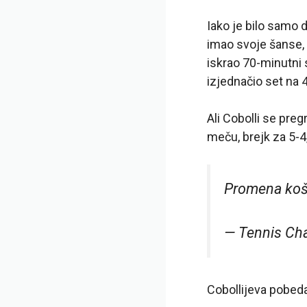
Iako je bilo samo d
imao svoje šanse, 
iskrao 70-minutni 
izjednačio set na 4-
Ali Cobolli se pre
meču, brejk za 5-4
Promena košul
— Tennis Ch
Cobollijeva pobeda