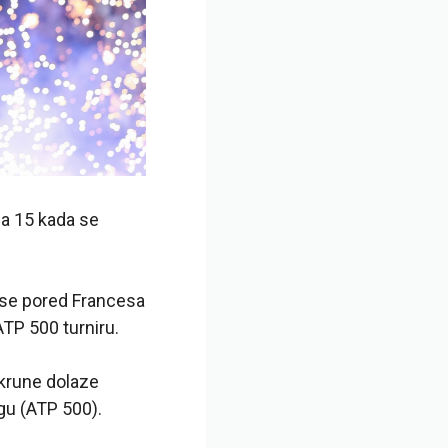
ja 15 kada se
i se pored Francesa
 ATP 500 turniru.
 krune dolaze
rgu (ATP 500).