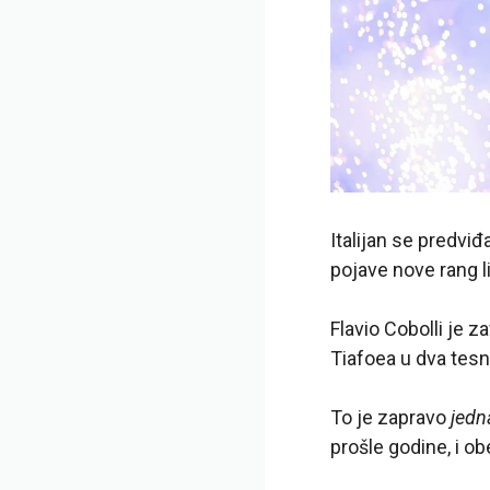
Italijan se predviđ
pojave nove rang l
Flavio Cobolli je 
Tiafoea u dva tesna
To je zapravo
jedn
prošle godine, i o