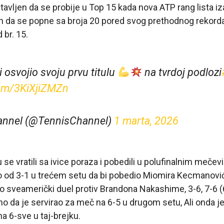
ostavljen da se probije u Top 15 kada nova ATP rang lista 
n da se popne sa broja 20 pored svog prethodnog rekorda u
br. 15.
i osvojio svoju prvu titulu
na tvrdoj podlozi
com/3KiXjiZMZn
annel (@TennisChannel)
1 marta, 2026
su se vratili sa ivice poraza i pobedili u polufinalnim mečev
o od 3-1 u trećem setu da bi pobedio Miomira Kecmanovića,
eo sveamerički duel protiv Brandona Nakashime, 3-6, 7-6 (6
 da je servirao za meč na 6-5 u drugom setu, Ali onda j
 6-sve u taj-brejku.