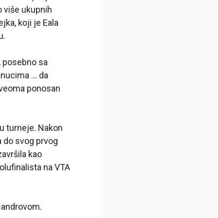
o više ukupnih
jka, koji je Eala
u.
a, posebno sa
renucima … da
am veoma ponosan
vou turneje. Nakon
la do svog prvog
završila kao
olufinalista na VTA
ksandrovom.