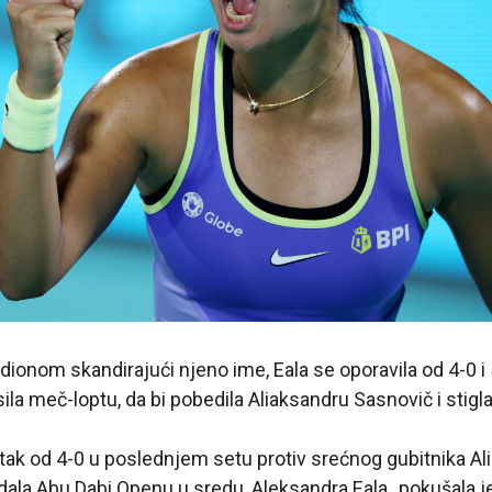
ionom skandirajući njeno ime, Eala se oporavila od 4-0 i 5
ila meč-loptu, da bi pobedila Aliaksandru Sasnovič i stigla
tak od 4-0 u poslednjem setu protiv srećnog gubitnika Al
ala Abu Dabi Openu u sredu, Aleksandra Eala „pokušala j