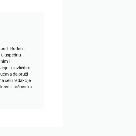
Sport. Rođen i
io u uspešnu
lnim i
je o različitim
gućava da pruži
na čelu redakcije
nosti i tačnosti u