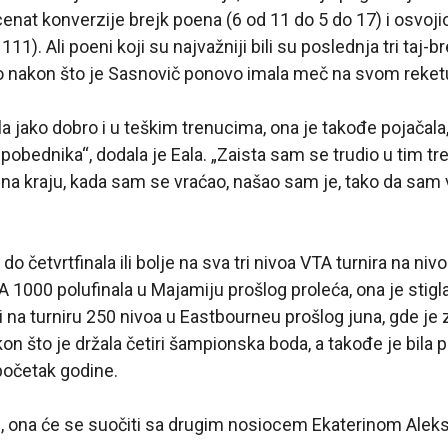
ocenat konverzije brejk poena (6 od 11 do 5 do 17) i osvoji
). Ali poeni koji su najvažniji bili su poslednja tri taj-bre
o nakon što je Sasnovič ponovo imala meč na svom reket
la jako dobro i u teškim trenucima, ona je takođe pojačal
obednika“, dodala je Eala. „Zaista sam se trudio u tim t
 na kraju, kada sam se vraćao, našao sam je, tako da s
 do četvrtfinala ili bolje na sva tri nivoa VTA turnira na ni
 1000 polufinala u Majamiju prošlog proleća, ona je stig
ri na turniru 250 nivoa u Eastbourneu prošlog juna, gde je 
on što je držala četiri šampionska boda, a takođe je bila p
početak godine.
, ona će se suočiti sa drugim nosiocem Ekaterinom Ale