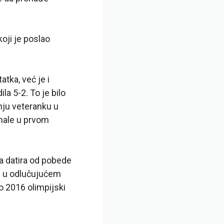
oji je poslao
tka, već je i
la 5-2. To je bilo
nju veteranku u
inale u prvom
ta datira od pobede
e u odlučujućem
o 2016 olimpijski