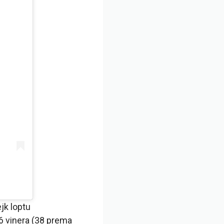
ejk loptu
16 vinera (38 prema