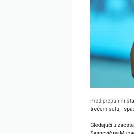
Pred prepunim stad
trećem setu, i spas
Gledajući u zaosta
Sasnovič na Mubad