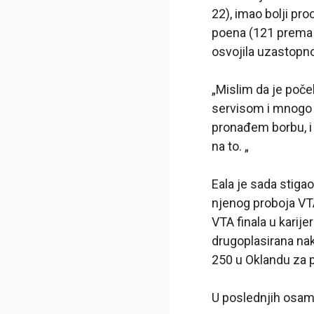
22), imao bolji pr
poena (121 prema 111
osvojila uzastopn
„Mislim da je poče
servisom i mnogo p
pronađem borbu, i
na to. „
Eala je sada stigao
njenog proboja VTA
VTA finala u karije
drugoplasirana nak
250 u Oklandu za 
U poslednjih osam