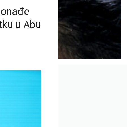
pronađe
atku u Abu