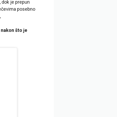
, dok je prepun
 mečevima posebno
„
 nakon što je