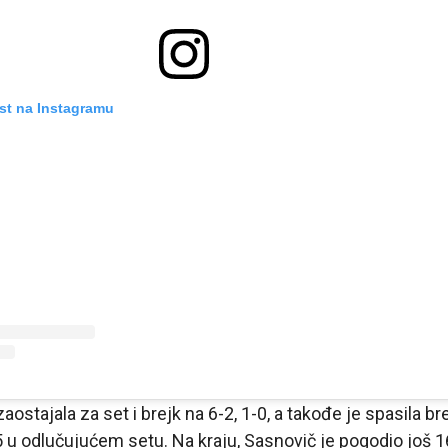
st na Instagramu
aostajala za set i brejk na 6-2, 1-0, a takođe je spasila br
-5 u odlučujućem setu. Na kraju, Sasnovič je pogodio još 