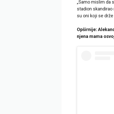
„Samo mislim da su
stadion skandirao 
su oni koji se drže
Opširnije: Aleka
njena mama osvoj