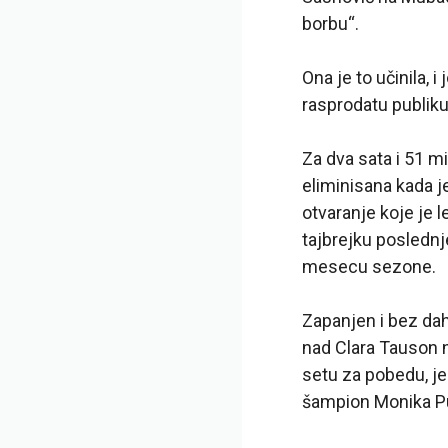
borbu“.
Ona je to učinila,
rasprodatu publiku
Za dva sata i 51 mi
eliminisana kada je
otvaranje koje je 
tajbrejku poslednje
mesecu sezone.
Zapanjen i bez daha
nad Clara Tauson 
setu za pobedu, je
šampion Monika P