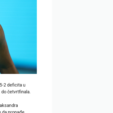
-2 deficita u
 do četvrtfinala.
iaksandra
e da pronađe