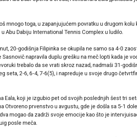
 i još mnogo toga, u zapanjujućem povratku u drugom kolu k
 u Abu Dabiju International Tennis Complex u ludilo.
nut, 20-godišnja Filipinka se okupila ne samo sa 4-0 zaosta
 Sasnovič napravila duplu grešku na meč lopti kada je vodi
levoruki trebalo da se vrati skroz nazad, nadmaši 31-godiš
g seta, 2-6, 6-4, 7-6(5), i napreduje u svoje drugo četvrtf
 Eala, koji je izgubio pet od svojih poslednjih šest tri se
na Otvoreno prvenstvo u avgustu, gde je došla sa 5-1 dol
dva mogao da zadrži svoje emocije kao što je intervjuisa
uig posle meča.