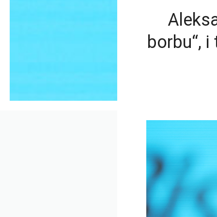
Aleksa
borbu“, i