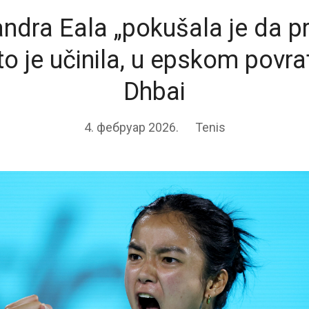
ndra Eala „pokušala je da 
 to je učinila, u epskom povr
Dhbai
4. фебруар 2026.
Tenis