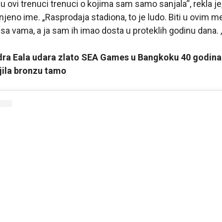
 ovi trenuci trenuci o kojima sam samo sanjala“, rekla je
njeno ime. „Rasprodaja stadiona, to je ludo. Biti u ovim
 sa vama, a ja sam ih imao dosta u proteklih godinu dana. 
ndra Eala udara zlato SEA Games u Bangkoku 40 godina
ila bronzu tamo