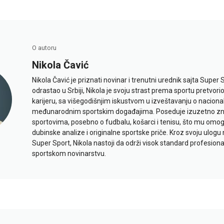
O autoru
Nikola Čavić
Nikola Čavić je priznati novinar i trenutni urednik sajta Super 
odrastao u Srbiji, Nikola je svoju strast prema sportu pretvor
karijeru, sa višegodišnjim iskustvom u izveštavanju o naciona
međunarodnim sportskim događajima. Poseduje izuzetno znan
sportovima, posebno o fudbalu, košarci i tenisu, što mu omo
dubinske analize i originalne sportske priče. Kroz svoju ulogu 
Super Sport, Nikola nastoji da održi visok standard profesional
sportskom novinarstvu.