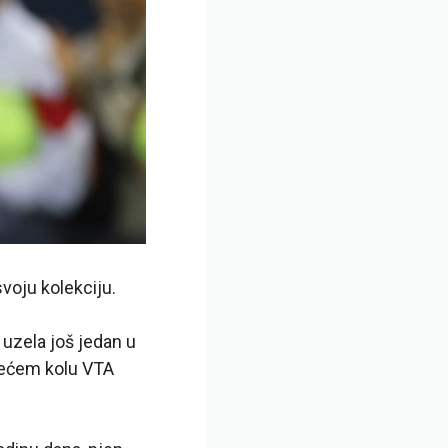
voju kolekciju.
 uzela još jedan u
trećem kolu VTA