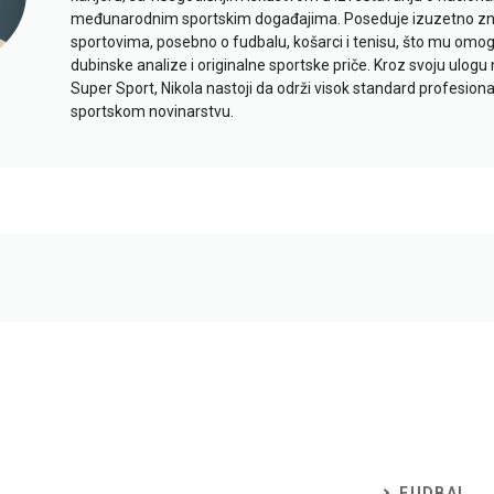
međunarodnim sportskim događajima. Poseduje izuzetno znan
sportovima, posebno o fudbalu, košarci i tenisu, što mu omo
dubinske analize i originalne sportske priče. Kroz svoju ulogu 
Super Sport, Nikola nastoji da održi visok standard profesional
sportskom novinarstvu.
FUDBAL