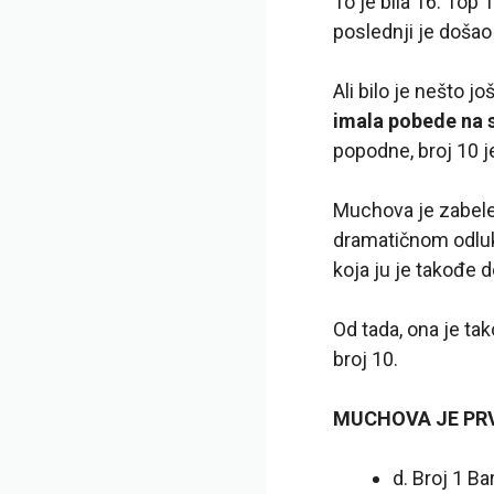
To je bila 16. Top 
poslednji je došao
Ali bilo je nešto 
imala pobede na s
popodne, broj 10 je
Muchova je zabelež
dramatičnom odluko
koja ju je takođe d
Od tada, ona je takođ
broj 10.
MUCHOVA JE PRV
d. Broj 1 Ba