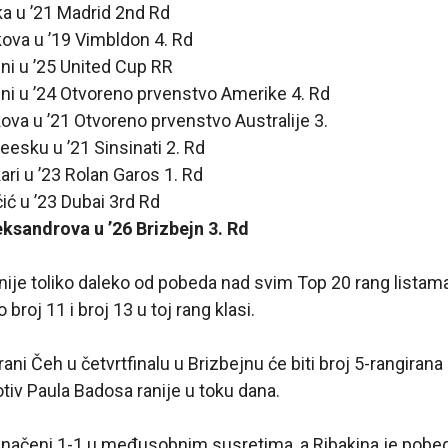
aka u ’21 Madrid 2nd Rd
skova u ’19 Vimbldon 4. Rd
lini u ’25 United Cup RR
olini u ’24 Otvoreno prvenstvo Amerike 4. Rd
skova u ’21 Otvoreno prvenstvo Australije 3.
reesku u ’21 Sinsinati 2. Rd
kari u ’23 Rolan Garos 1. Rd
čić u ’23 Dubai 3rd Rd
eksandrova u ’26 Brizbejn 3. Rd
ije toliko daleko od pobeda nad svim Top 20 rang listam
broj 11 i broj 13 u toj rang klasi.
ani Čeh u četvrtfinalu u Brizbejnu će biti broj 5-rangirana 
otiv Paula Badosa ranije u toku dana.
ednačeni 1-1 u međusobnim susretima, a Ribakina je pobe