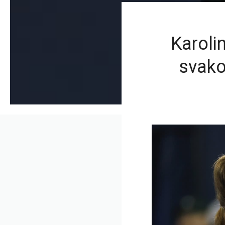
Karoli
svakom