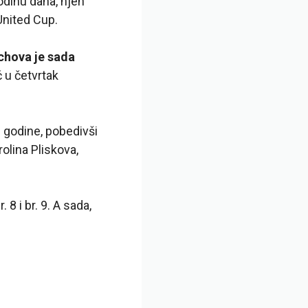
godinu dana, njen
United Cup.
hova je sada
 u četvrtak
 godine, pobedivši
olina Pliskova,
. 8 i br. 9. A sada,