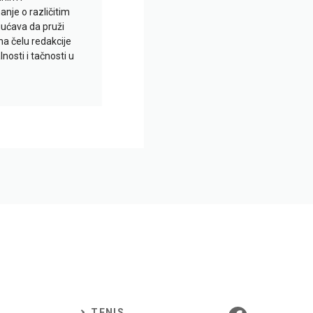
je o različitim
gućava da pruži
na čelu redakcije
nosti i tačnosti u
TENIS