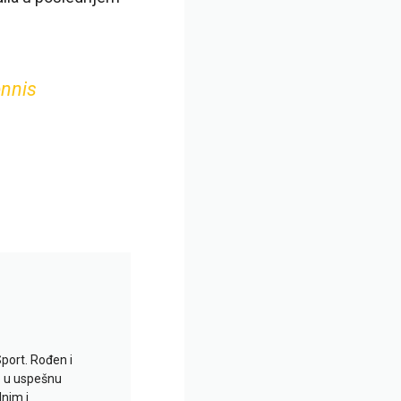
nnis
Sport. Rođen i
io u uspešnu
lnim i