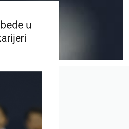
obede u
arijeri