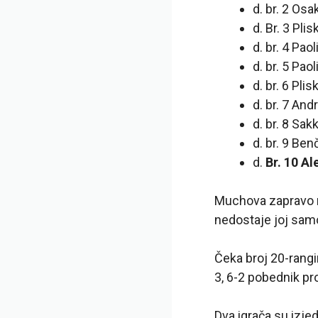
d. br. 2 Os
d. Br. 3 Pli
d. br. 4 Pao
d. br. 5 Pa
d. br. 6 Pli
d. br. 7 And
d. br. 8 Sak
d. br. 9 Ben
d.
Br. 10 Al
Muchova zapravo n
nedostaje joj samo 
Čeka broj 20-rangir
3, 6-2 pobednik pr
Dva igrača su izj