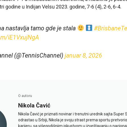
ri godine u Indijan Velsu 2023. godine, 7-6 (4), 2-6, 6-4.
na nastavlja tamo gde je stala
#BrisbaneTe
com/iE1VxujNgA
annel (@TennisChannel)
januar 8, 2026
O autoru
Nikola Čavić
Nikola Čavić je priznati novinar i trenutni urednik sajta Super 
odrastao u Srbiji, Nikola je svoju strast prema sportu pretvor
karijeru, sa višegodišnjim iskustvom u izveštavanju o naciona