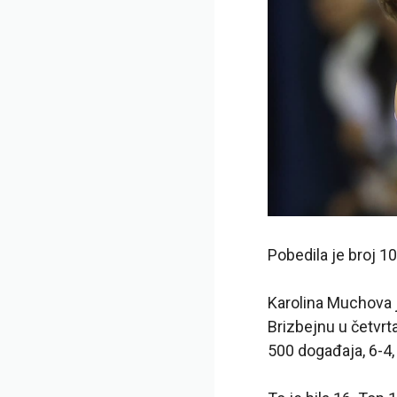
Pobedila je broj 1
Karolina Muchova j
Brizbejnu u četvrt
500 događaja, 6-4,