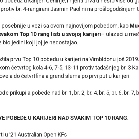
10 pobeda u karijeri Čehinje, i njena prva u nešto više od 
 protiv br. 4-rangirani Jasmin Paolini na prošlogodišnjem 
još posebnije u vezi sa ovom najnovijom pobedom, kao
Muc
vakom Top 10 rang listi u svojoj karijeri
– ulazeći u meč
 bio jedini koji joj je nedostajao.
ila prvu Top 10 pobedu u karijeri na Vimbldonu još 2019.
m četvrtog kola 4-6, 7-5, 13-11 protiv tadašnjeg br. 3 Kar
ovela do četvrtfinala grend slema po prvi put u karijeri.
e prikupila pobede nad br. 1, br. 2, br. 4, br. 5, br. 6, br. 7, br
E POBEDE U KARIJERI NAD SVAKIM TOP 10 RANG
:
rti u ’21 Australian Open KFs