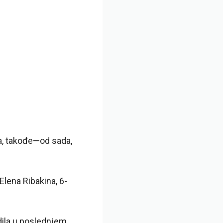
a, takođe—od sada,
Elena Ribakina, 6-
dila u poslednjem