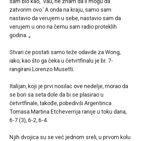
sam bio kao, ‘Vau, ne znam da li mogu da
zatvorim ovo.’ A onda na kraju, samo sam
nastavio da verujem u sebe, nastavio sam da
verujem u ono na čemu sam radio proteklih
godina. „
Stvari će postati samo teže odavde za Wong,
iako, kao što ga čeka u četvrtfinalu je br. 7-
rangirani Lorenzo Musetti.
Italijan, koji je prvi nosilac ove nedelje, morao da
se bori sa seta dole da bi se plasirao u
četvrtfinale, takođe, pobedivši Argentinca
Tomasa Martina Etcheverrija ranije u toku dana,
6-7 (3), 6-2, 6-4.
Njih dvojica su se već jednom sreli, u prvom kolu