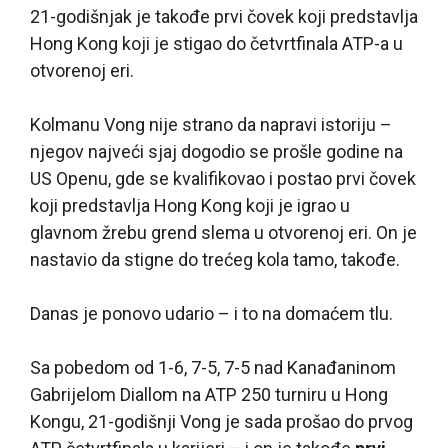
21-godišnjak je takođe prvi čovek koji predstavlja
Hong Kong koji je stigao do četvrtfinala ATP-a u
otvorenoj eri.
Kolmanu Vong nije strano da napravi istoriju –
njegov najveći sjaj dogodio se prošle godine na
US Openu, gde se kvalifikovao i postao prvi čovek
koji predstavlja Hong Kong koji je igrao u
glavnom žrebu grend slema u otvorenoj eri. On je
nastavio da stigne do trećeg kola tamo, takođe.
Danas je ponovo udario – i to na domaćem tlu.
Sa pobedom od 1-6, 7-5, 7-5 nad Kanađaninom
Gabrijelom Diallom na ATP 250 turniru u Hong
Kongu, 21-godišnji Vong je sada prošao do prvog