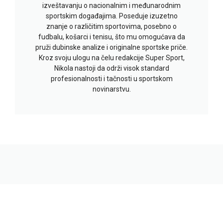
izveštavanju o nacionalnim i međunarodnim
sportskim događajima. Poseduje izuzetno
znanje o različitim sportovima, posebno o
fudbalu, košarci i tenisu, što mu omogućava da
pruži dubinske analize i originalne sportske priče.
Kroz svoju ulogu na čelu redakcije Super Sport,
Nikola nastoji da održi visok standard
profesionalnosti i tačnosti u sportskom
novinarstvu.