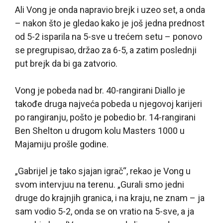
Ali Vong je onda napravio brejk i uzeo set, a onda
– nakon što je gledao kako je još jedna prednost
od 5-2 isparila na 5-sve u trećem setu – ponovo
se pregrupisao, držao za 6-5, a zatim poslednji
put brejk da bi ga zatvorio.
Vong je pobeda nad br. 40-rangirani Diallo je
takođe druga najveća pobeda u njegovoj karijeri
po rangiranju, pošto je pobedio br. 14-rangirani
Ben Shelton u drugom kolu Masters 1000 u
Majamiju prošle godine.
„Gabrijel je tako sjajan igrač“, rekao je Vong u
svom intervjuu na terenu. „Gurali smo jedni
druge do krajnjih granica, i na kraju, ne znam – ja
sam vodio 5-2, onda se on vratio na 5-sve, a ja