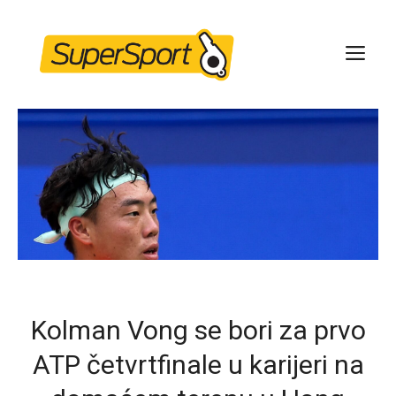
Skip
to
ME
content
Kolman Vong se bori za prvo
ATP četvrtfinale u karijeri na