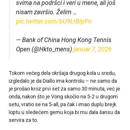
svima na podršci i veri u mene, ali još
nisam završio. Želim …
pic.twitter.com/bU9LrBIpPo
— Bank of China Hong Kong Tennis
Open (@Hkto_mens)
januar 7, 2026
Tokom većeg dela okršaja drugog kola u sredu,
izgledalo je da Diallo ima kontrolu – ne samo da
je prošao kroz prvi set za samo 30 minuta, već je
onda, nakon što je Vong skočio na 5-2 u drugom
setu, vratio se na 5-all, pa čak i imao duplu brejk
loptu u sledećem gemu koja bi mu dala šansu da
servira za to.