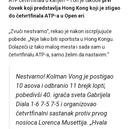
ATP četvrtfinala u karijeri – i on je takođe
prvi
čovek koji predstavlja Hong Kong koji je stigao
do četvrtfinala ATP-a u Open eri
.
„Zvuči nestvarno“, rekao je nakon iscrpljujuće
pobede. „Nije lako biti sportista u Hong Kongu.
Dolazeći iz tako malog mesta i sada sam u
četvrtfinalu ATP-a, samo želim da nastavim.“
Nestvarno! Kolman Vong je postigao
10 asova i odbranio 11 brejk lopti,
pobedivši 40. igrača sveta Gabrijela
Diala 1-6 7-5 7-5 i organizovao
četvrtfinalni sastanak protiv prvog
nosioca Lorenca Musettija. „Hvala