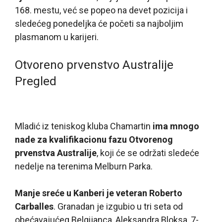
168. mestu, već se popeo na devet pozicija i
sledećeg ponedeljka će početi sa najboljim
plasmanom u karijeri.
Otvoreno prvenstvo Australije
Pregled
Mladić iz teniskog kluba Chamartin
ima mnogo
nade za kvalifikacionu fazu Otvorenog
prvenstva Australije
, koji će se održati sledeće
nedelje na terenima Melburn Parka.
Manje sreće u Kanberi je veteran Roberto
Carballes
. Granadan je izgubio u tri seta od
obećavajućeg Belgijanca, Aleksandra Bloksa, 7-