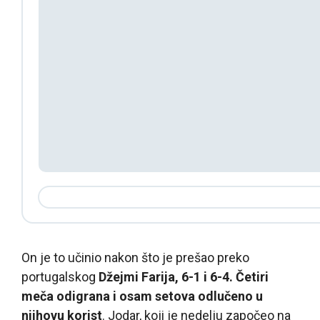
On je to učinio nakon što je prešao preko
portugalskog
Džejmi Farija, 6-1 i 6-4. Četiri
meča odigrana i osam setova odlučeno u
njihovu korist
. Jodar, koji je nedelju započeo na