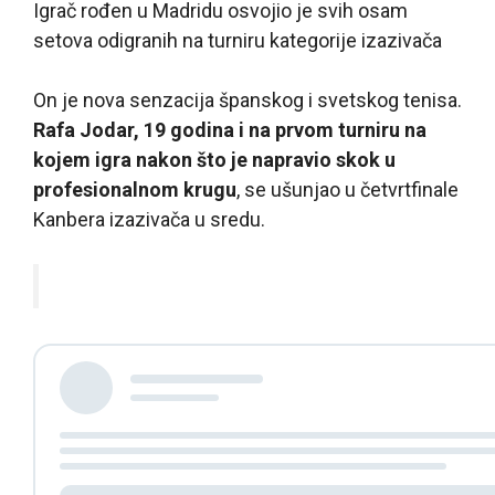
Igrač rođen u Madridu osvojio je svih osam
setova odigranih na turniru kategorije izazivača
On je nova senzacija španskog i svetskog tenisa.
Rafa Jodar, 19 godina i na prvom turniru na
kojem igra nakon što je napravio skok u
profesionalnom krugu
, se ušunjao u četvrtfinale
Kanbera izazivača u sredu.