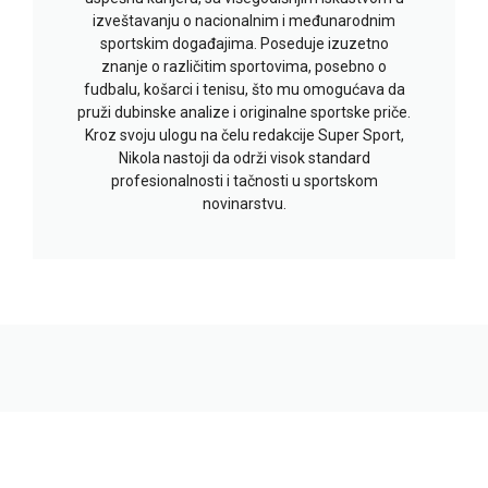
izveštavanju o nacionalnim i međunarodnim
sportskim događajima. Poseduje izuzetno
znanje o različitim sportovima, posebno o
fudbalu, košarci i tenisu, što mu omogućava da
pruži dubinske analize i originalne sportske priče.
Kroz svoju ulogu na čelu redakcije Super Sport,
Nikola nastoji da održi visok standard
profesionalnosti i tačnosti u sportskom
novinarstvu.