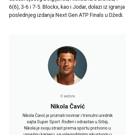
6(6), 3-6 i 7-5. Blockx, kao i Jodar, dolazi iz igranja
poslednjeg izdanja Next Gen ATP Finals u Džedi.
O autoru
Nikola Čavić
Nikola Čavić je priznati novinar i trenutni urednik
sajta Super Sport. Rođen i odrastao u Srbiji,
Nikola je svoju strast prema sportu pretvorio u
uspešnu karijeru, sa višegodišnjim iskustvom u