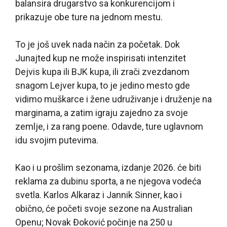
balansira drugarstvo sa konkurencijom i
prikazuje obe ture na jednom mestu.
To je još uvek nada način za početak. Dok
Junajted kup ne može inspirisati intenzitet
Dejvis kupa ili BJK kupa, ili zrači zvezdanom
snagom Lejver kupa, to je jedino mesto gde
vidimo muškarce i žene udruživanje i druženje na
marginama, a zatim igraju zajedno za svoje
zemlje, i za rang poene. Odavde, ture uglavnom
idu svojim putevima.
Kao i u prošlim sezonama, izdanje 2026. će biti
reklama za dubinu sporta, a ne njegova vodeća
svetla. Karlos Alkaraz i Jannik Sinner, kao i
obično, će početi svoje sezone na Australian
Openu; Novak Đoković počinje na 250 u