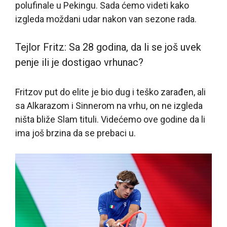
polufinale u Pekingu. Sada ćemo videti kako
izgleda moždani udar nakon van sezone rada.
Tejlor Fritz: Sa 28 godina, da li se još uvek
penje ili je dostigao vrhunac?
Fritzov put do elite je bio dug i teško zarađen, ali
sa Alkarazom i Sinnerom na vrhu, on ne izgleda
ništa bliže Slam tituli. Videćemo ove godine da li
ima još brzina da se prebaci u.