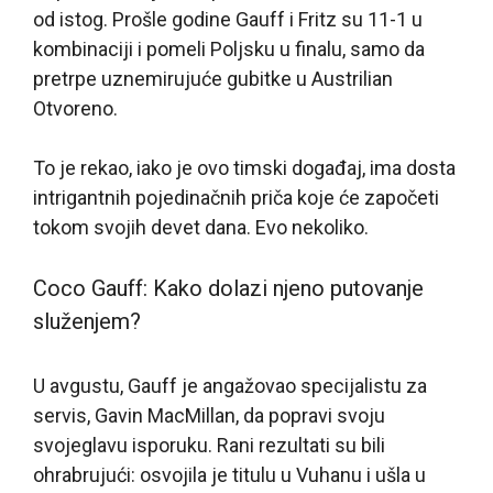
od istog. Prošle godine Gauff i Fritz su 11-1 u
kombinaciji i pomeli Poljsku u finalu, samo da
pretrpe uznemirujuće gubitke u Austrilian
Otvoreno.
To je rekao, iako je ovo timski događaj, ima dosta
intrigantnih pojedinačnih priča koje će započeti
tokom svojih devet dana. Evo nekoliko.
Coco Gauff: Kako dolazi njeno putovanje
služenjem?
U avgustu, Gauff je angažovao specijalistu za
servis, Gavin MacMillan, da popravi svoju
svojeglavu isporuku. Rani rezultati su bili
ohrabrujući: osvojila je titulu u Vuhanu i ušla u