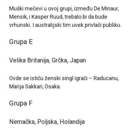
Muški mečevi u ovoj grupi, između De Minaur,
Mensik, i Kasper Ruud, trebalo bi da bude
vrhunski. I australijski tim uvek privlači publiku.
Grupa E
Velika Britanija, Grčka, Japan
Ovde se ističu ženski singl igrači – Raducanu,
Marija Sakkari, Osaka.
Grupa F
Nemačka, Poljska, Holandija