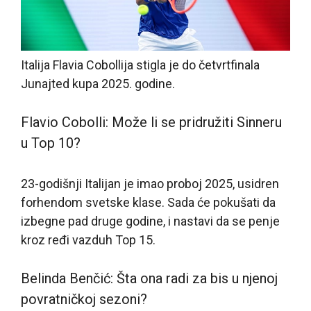
Italija Flavia Cobollija stigla je do četvrtfinala
Junajted kupa 2025. godine.
Flavio Cobolli: Može li se pridružiti Sinneru
u Top 10?
23-godišnji Italijan je imao proboj 2025, usidren
forhendom svetske klase. Sada će pokušati da
izbegne pad druge godine, i nastavi da se penje
kroz ređi vazduh Top 15.
Belinda Benčić: Šta ona radi za bis u njenoj
povratničkoj sezoni?