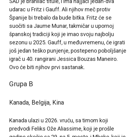
SAD je branilac titule, i ima najjači jedan-dva
udarac u Fritz i Gauff. Ali njihov meč protiv
Španije bi trebalo da bude bitka. Fritz će se
suočiti sa Jaume Munar, takmičar u upornoj
španskoj tradiciji koji je imao svoju najbolju
sezonu u 2025. Gauff, u međuvremenu, će igrati
još jedan teško punjenje, postepeno poboljšanje
igrač u 40. rangirani Jessica Bouzas Maneiro.
Ovo će biti njihov prvi sastanak.
Grupa B
Kanada, Belgija, Kina
Kanada ulazi u 2026. vruću, sa timom koji
predvodi Feliks Ože Aliassime, koji je prošle
godine skočio sa 29. na 5. mesto, i Mboko, koji je