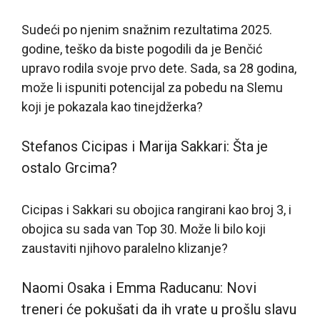
Sudeći po njenim snažnim rezultatima 2025.
godine, teško da biste pogodili da je Benčić
upravo rodila svoje prvo dete. Sada, sa 28 godina,
može li ispuniti potencijal za pobedu na Slemu
koji je pokazala kao tinejdžerka?
Stefanos Cicipas i Marija Sakkari: Šta je
ostalo Grcima?
Cicipas i Sakkari su obojica rangirani kao broj 3, i
obojica su sada van Top 30. Može li bilo koji
zaustaviti njihovo paralelno klizanje?
Naomi Osaka i Emma Raducanu: Novi
treneri će pokušati da ih vrate u prošlu slavu