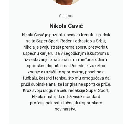
O autoru
Nikola Čavić
Nikola Čavić je priznati novinar i trenutni urednik
sajta Super Sport. Rođen i odrastao u Srbiji,
Nikola je svoju strast prema sportu pretvorio u
uspešnu karijeru, sa višegodišnjim iskustvom u
izveštavanju o nacionalnim i međunarodnim
sportskim događajima. Poseduje izuzetno
znanje o različitim sportovima, posebno o
fudbalu, košarci i tenisu, što mu omogućava da
pruži dubinske analize i originalne sportske priče.
Kroz svoju ulogu na čelu redakcije Super Sport,
Nikola nastoji da održi visok standard
profesionalnosti i tačnosti u sportskom
novinarstvu.