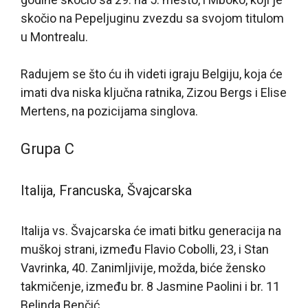
skočio na Pepeljuginu zvezdu sa svojom titulom
u Montrealu.
Radujem se što ću ih videti igraju Belgiju, koja će
imati dva niska ključna ratnika, Zizou Bergs i Elise
Mertens, na pozicijama singlova.
Grupa C
Italija, Francuska, Švajcarska
Italija vs. Švajcarska će imati bitku generacija na
muškoj strani, između Flavio Cobolli, 23, i Stan
Vavrinka, 40. Zanimljivije, možda, biće žensko
takmičenje, između br. 8 Jasmine Paolini i br. 11
Belinda Benčić.