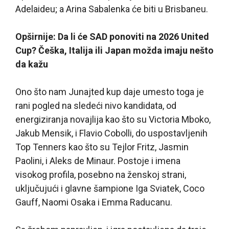
Adelaideu; a Arina Sabalenka će biti u Brisbaneu.
Opširnije: Da li će SAD ponoviti na 2026 United
Cup? Češka, Italija ili Japan možda imaju nešto
da kažu
Ono što nam Junajted kup daje umesto toga je
rani pogled na sledeći nivo kandidata, od
energiziranja novajlija kao što su Victoria Mboko,
Jakub Mensik, i Flavio Cobolli, do uspostavljenih
Top Tenners kao što su Tejlor Fritz, Jasmin
Paolini, i Aleks de Minaur. Postoje i imena
visokog profila, posebno na ženskoj strani,
uključujući i glavne šampione Iga Sviatek, Coco
Gauff, Naomi Osaka i Emma Raducanu.