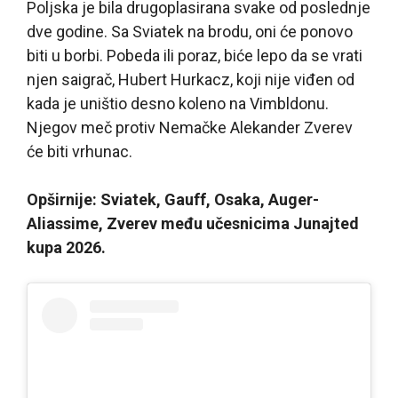
Poljska je bila drugoplasirana svake od poslednje
dve godine. Sa Sviatek na brodu, oni će ponovo
biti u borbi. Pobeda ili poraz, biće lepo da se vrati
njen saigrač, Hubert Hurkacz, koji nije viđen od
kada je uništio desno koleno na Vimbldonu.
Njegov meč protiv Nemačke Alekander Zverev
će biti vrhunac.
Opširnije: Sviatek, Gauff, Osaka, Auger-
Aliassime, Zverev među učesnicima Junajted
kupa 2026.