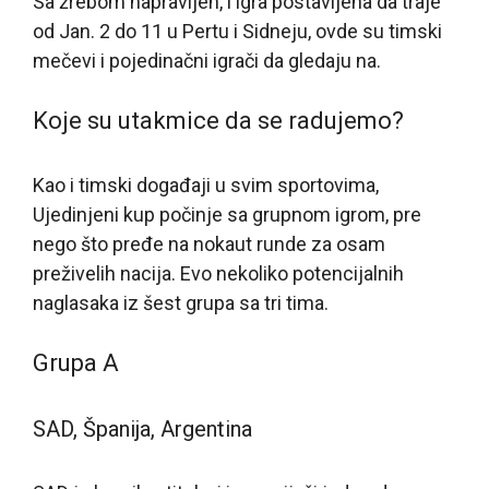
Sa žrebom napravljen, i igra postavljena da traje
od Jan. 2 do 11 u Pertu i Sidneju, ovde su timski
mečevi i pojedinačni igrači da gledaju na.
Koje su utakmice da se radujemo?
Kao i timski događaji u svim sportovima,
Ujedinjeni kup počinje sa grupnom igrom, pre
nego što pređe na nokaut runde za osam
preživelih nacija. Evo nekoliko potencijalnih
naglasaka iz šest grupa sa tri tima.
Grupa A
SAD, Španija, Argentina