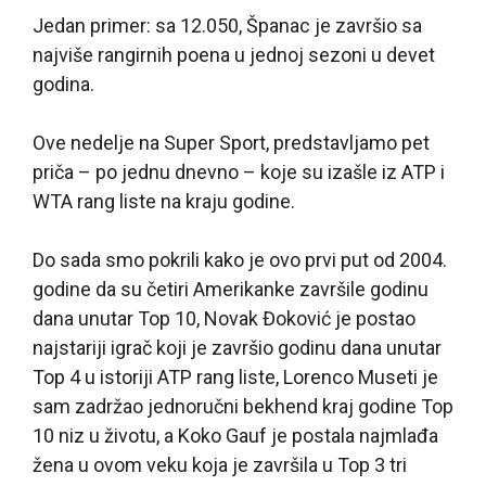
Jedan primer: sa 12.050, Španac je završio sa
najviše rangirnih poena u jednoj sezoni u devet
godina.
Ove nedelje na Super Sport, predstavljamo pet
priča – po jednu dnevno – koje su izašle iz ATP i
WTA rang liste na kraju godine.
Do sada smo pokrili kako je ovo prvi put od 2004.
godine da su četiri Amerikanke završile godinu
dana unutar Top 10, Novak Đoković je postao
najstariji igrač koji je završio godinu dana unutar
Top 4 u istoriji ATP rang liste, Lorenco Museti je
sam zadržao jednoručni bekhend kraj godine Top
10 niz u životu, a Koko Gauf je postala najmlađa
žena u ovom veku koja je završila u Top 3 tri