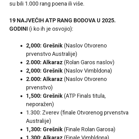
su bili 1.000 rang poena ili više.
19 NAJVEĆIH ATP RANG BODOVA U 2025.
GODINI
(i ko ih je osvojio):
2,000: Grešnik
(Naslov Otvoreno
prvenstvo Australije)
2.000: Alkaraz
(Rolan Garos naslov)
2,000: Grešnik
(Naslov Vimbldona)
2.000: Alkaraz
(Naslov Otvoreno
prvenstvo)
1,500: Grešnik
(ATP Finals titula,
neporažen)
1.300: Zverev (finale Otvorenog prvenstva
Australije)
1,300: Grešnik
(Finale Rolan Garosa)
1.300: Alkaraz
(Finale Vimbldona)