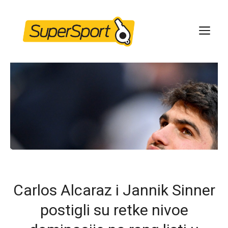
Skip
to
ME
content
Carlos Alcaraz i Jannik Sinner
postigli su retke nivoe