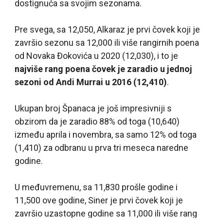
dostignuća sa svojim sezonama.
Pre svega, sa 12,050, Alkaraz je prvi čovek koji je
završio sezonu sa 12,000 ili više rangirnih poena
od Novaka Đokovića u 2020 (12,030), i to je
najviše rang poena čovek je zaradio u jednoj
sezoni od Andi Murrai u 2016 (12,410)
.
Ukupan broj Španaca je još impresivniji s
obzirom da je zaradio 88% od toga (10,640)
između aprila i novembra, sa samo 12% od toga
(1,410) za odbranu u prva tri meseca naredne
godine.
U međuvremenu, sa 11,830 prošle godine i
11,500 ove godine, Siner je prvi čovek koji je
završio uzastopne godine sa 11,000 ili više rang