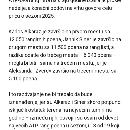
ATP-ova rang lista na kraju godine izašla je prošle
nedelje, a konačni bodovi na vrhu govore celu
priču o sezoni 2025.
Karlos Alkaraz je završio na prvom mestu sa
12.050 rangirnih poena, Jannik Siner je završio na
drugom mestu sa 11.500 poena na rang listi, a
razlika odatle do trećeg mesta – 6.340 poena –
mogla bi biti i sama na trećem mestu, jer je
Aleksandar Zverev završio na trećem mestu sa
5.160 poena.
I to razdvajanje ne bi trebalo da bude
iznenađenje, jer su Alkaraz i Siner skoro potpuno
isključili ostatak terena na najvećim turnirima
godine – između njih, osvojili su osam od devet
najvećih ATP rang poena u sezoni, i 13 od 19 koji