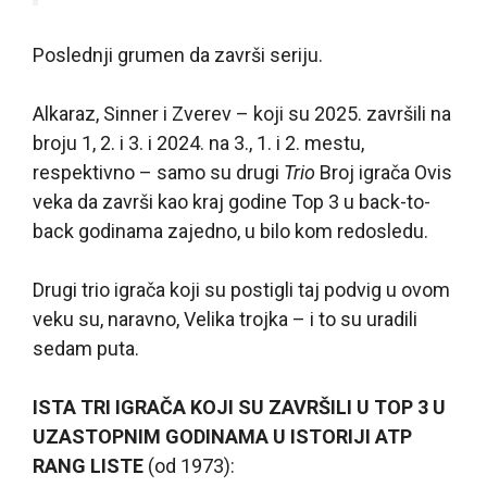
Poslednji grumen da završi seriju.
Alkaraz, Sinner i Zverev – koji su 2025. završili na
broju 1, 2. i 3. i 2024. na 3., 1. i 2. mestu,
respektivno – samo su drugi
Trio
Broj igrača Ovis
veka da završi kao kraj godine Top 3 u back-to-
back godinama zajedno, u bilo kom redosledu.
Drugi trio igrača koji su postigli taj podvig u ovom
veku su, naravno, Velika trojka – i to su uradili
sedam puta.
ISTA TRI IGRAČA KOJI SU ZAVRŠILI U TOP 3 U
UZASTOPNIM GODINAMA U ISTORIJI ATP
RANG LISTE
(od 1973):