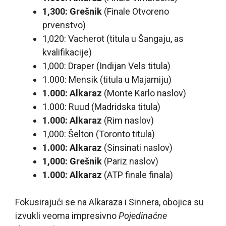
1,300: Grešnik
(Finale Otvoreno
prvenstvo)
1,020: Vacherot (titula u Šangaju, as
kvalifikacije)
1,000: Draper (Indijan Vels titula)
1.000: Mensik (titula u Majamiju)
1.000: Alkaraz
(Monte Karlo naslov)
1.000: Ruud (Madridska titula)
1.000: Alkaraz
(Rim naslov)
1,000: Šelton (Toronto titula)
1.000: Alkaraz
(Sinsinati naslov)
1,000: Grešnik
(Pariz naslov)
1.000: Alkaraz
(ATP finale finala)
Fokusirajući se na Alkaraza i Sinnera, obojica su
izvukli veoma impresivno
Pojedinačne