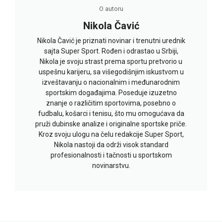
O autoru
Nikola Čavić
Nikola Čavić je priznati novinar i trenutni urednik
sajta Super Sport. Rođen i odrastao u Srbiji,
Nikola je svoju strast prema sportu pretvorio u
uspešnu karijeru, sa višegodišnjim iskustvom u
izveštavanju o nacionalnim i međunarodnim
sportskim događajima. Poseduje izuzetno
znanje o različitim sportovima, posebno o
fudbalu, košarci i tenisu, što mu omogućava da
pruži dubinske analize i originalne sportske priče.
Kroz svoju ulogu na čelu redakcije Super Sport,
Nikola nastoji da održi visok standard
profesionalnosti i tačnosti u sportskom
novinarstvu.