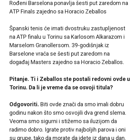
Rođeni Barselona ponavlja šesti put zaredom na
ATP Finals zajedno sa Horacio Zeballos
Španski tenis će imati dvostruku zastupljenost
na ATP finalu u Torinu sa Karlosom Alkarazom i
Marselom Granollersom. 39-godišnjak iz
Barselone vraća se šesti put zaredom na
događaj Masters zajedno sa Horacio Zeballos.
Pitanje. Ti i Zeballos ste postali redovni ovde u
Torinu. Da li je vreme da se osvoji titula?
Odgovoriti.
Biti ovde znači da smo imali dobru
godinu nakon što smo osvojili dva grend slema.
Veoma smo sigurni i stižemo sa iluzijom da
radimo dobro. Igrate protiv najboljih parova i oni
su grupe, tako da morate da idete iz dana u dan.