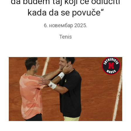
da budem taj koji će odlučiti
kada da se povuče“
6. новембар 2025.
Tenis