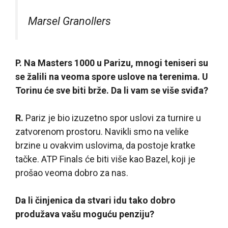
Marsel Granollers
P. Na Masters 1000 u Parizu, mnogi teniseri su
se žalili na veoma spore uslove na terenima. U
Torinu će sve biti brže. Da li vam se više sviđa?
R.
Pariz je bio izuzetno spor uslovi za turnire u
zatvorenom prostoru. Navikli smo na velike
brzine u ovakvim uslovima, da postoje kratke
tačke. ATP Finals će biti više kao Bazel, koji je
prošao veoma dobro za nas.
Da li činjenica da stvari idu tako dobro
produžava vašu moguću penziju?