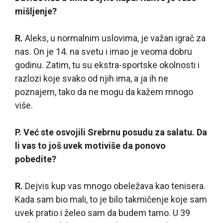
mišljenje?
R.
Aleks, u normalnim uslovima, je važan igrač za
nas. On je 14. na svetu i imao je veoma dobru
godinu. Zatim, tu su ekstra-sportske okolnosti i
razlozi koje svako od njih ima, a ja ih ne
poznajem, tako da ne mogu da kažem mnogo
više.
P. Već ste osvojili Srebrnu posudu za salatu. Da
li vas to još uvek motiviše da ponovo
pobedite?
R.
Dejvis kup vas mnogo obeležava kao tenisera.
Kada sam bio mali, to je bilo takmičenje koje sam
uvek pratio i želeo sam da budem tamo. U 39