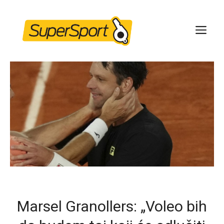
Skip
to
ME
content
Marsel Granollers: „Voleo bih