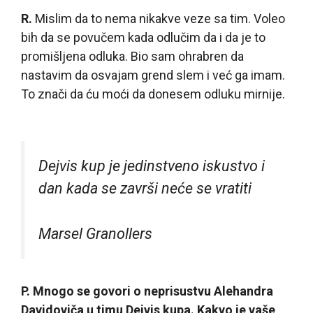
R.
Mislim da to nema nikakve veze sa tim. Voleo
bih da se povučem kada odlučim da i da je to
promišljena odluka. Bio sam ohrabren da
nastavim da osvajam grend slem i već ga imam.
To znači da ću moći da donesem odluku mirnije.
Dejvis kup je jedinstveno iskustvo i
dan kada se završi neće se vratiti
Marsel Granollers
P. Mnogo se govori o neprisustvu Alehandra
Davidoviča u timu Dejvis kupa. Kakvo je vaše