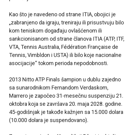
Kao što je navedeno od strane ITIA, obojici je
„zabranjeno da igraju, treniraju ili prisustvuju bilo
kom teniskom događaju ovlašćenom ili
sankcionisanom od strane članova ITIA (ATP, ITF,
VTA, Tennis Australia, Fédération Française de
Tennis, Vimbldon i USTA) ili bilo koje nacionalne
asocijacije“ tokom perioda nepodobnosti.
2013 Nitto ATP Finals šampion u dublu zajedno
sa sunarodnikom Fernandom Verdaskom,
Marrero je započeo 31-mesečnu suspenziju 21.
oktobra koja se završava 20. maja 2028. godine.
45-godišnjak je takođe kažnjen sa 15.000 dolara
(10.000 dolara je suspendovano).