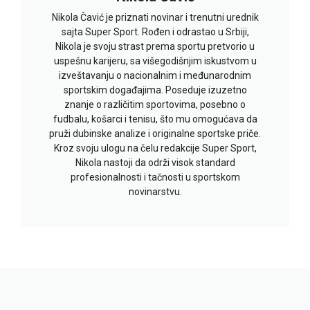
Nikola Čavić je priznati novinar i trenutni urednik
sajta Super Sport. Rođen i odrastao u Srbiji,
Nikola je svoju strast prema sportu pretvorio u
uspešnu karijeru, sa višegodišnjim iskustvom u
izveštavanju o nacionalnim i međunarodnim
sportskim događajima. Poseduje izuzetno
znanje o različitim sportovima, posebno o
fudbalu, košarci i tenisu, što mu omogućava da
pruži dubinske analize i originalne sportske priče.
Kroz svoju ulogu na čelu redakcije Super Sport,
Nikola nastoji da održi visok standard
profesionalnosti i tačnosti u sportskom
novinarstvu.