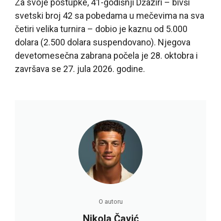
Za svoje postupke, 41-godišnji Džaziri – bivši
svetski broj 42 sa pobedama u mečevima na sva
četiri velika turnira – dobio je kaznu od 5.000
dolara (2.500 dolara suspendovano). Njegova
devetomesečna zabrana počela je 28. oktobra i
završava se 27. jula 2026. godine.
O autoru
Nikola Čavić