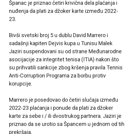
Španac je priznao četiri krivična dela plaćanja i
nuđenja da plati za džoker karte između 2022-
23.
Bivši svetski broj 5 u dublu David Marrero i
sadašnji kapiten Dejvis kupa u Tunisu Malek
Jaziri suspendovani su od strane Međunarodne
asocijacije za integritet tenisa (ITIA) nakon što
su prihvatili sankcije zbog kršenja pravila Tennis
Anti-Corruption Programa za borbu protiv
korupcije.
Marrero je posedovao do četiri slučaja između
2022-23 plaćanja i ponude da plati za džoker
karte za sebe i / ili dvostrukog partnera. Jaziri je
priznao da se urotio sa Špancem u jednom od tih
prekršaja.