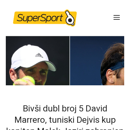
Skip
to
ME
content
Bivši dubl broj 5 David
Marrero, tuniski Dejvis kup