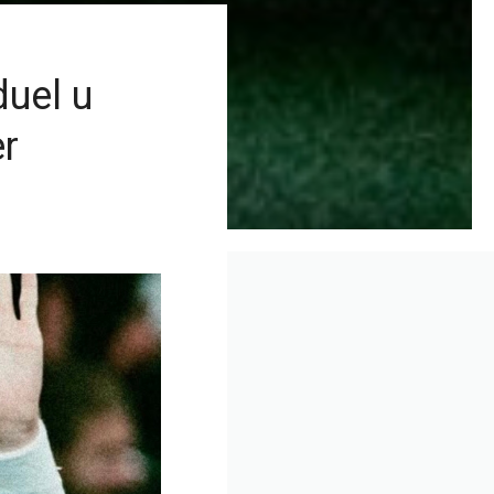
duel u
er