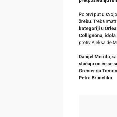
pretposlednju ru
Po prvi put u svojoj
žrebu
. Treba imat
kategoriji u Orle
Collignona, idola 
protiv Aleksa de M
Danijel Merida
, š
slučaju on će se
Grenier sa Tomom
Petra Brunclika
.