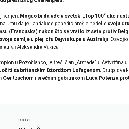
ndu prestižnog Challengera
.
 karijeri,
Mogao bi da uđe u svetski „Top 100“ ako nast
i na umu da je Landaluce pobedio prošle nedelje
svoju dru
ansu (Francuska) nakon što se vratio iz seta protiv Bel
svoje zemlje u plej-ofu Dejvis kupa u Australiji
. Osvojio
inaura i Aleksandra Vukića.
ampion u Pozoblanco, je treći član „Armade“ u četvrtfinalu
 suočiti sa britanskim Džordžom Lofagenom
. Druga dva 
 Gentzschom i srećnim gubitnikom Luca Potenza proti
O autoru