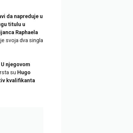
avi da napreduje u
gu titulu u
gijanca Raphaela
 je svoja dva singla
.
U njegovom
krsta su
Hugo
v kvalifikanta