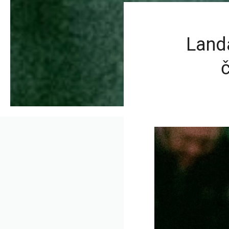
Landa
č