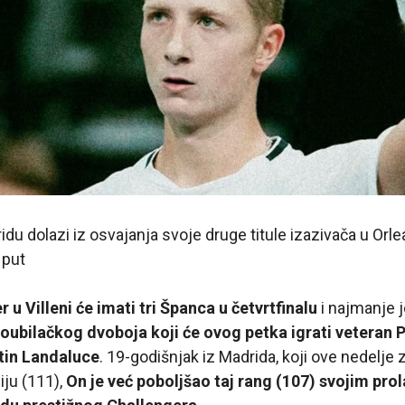
du dolazi iz osvajanja svoje druge titule izazivača u Orle
 put
 u Villeni će imati tri Španca u četvrtfinalu
i najmanje j
atoubilačkog dvoboja koji će ovog petka igrati veteran 
tin Landaluce
. 19-godišnjak iz Madrida, koji ove nedelje
iju (111),
On je već poboljšao taj rang (107) svojim pro