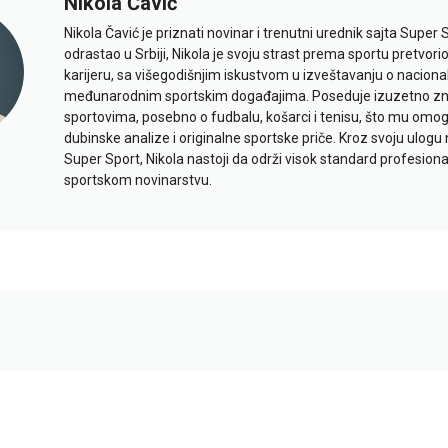
Nikola Čavić
Nikola Čavić je priznati novinar i trenutni urednik sajta Super 
odrastao u Srbiji, Nikola je svoju strast prema sportu pretvor
karijeru, sa višegodišnjim iskustvom u izveštavanju o naciona
međunarodnim sportskim događajima. Poseduje izuzetno znan
sportovima, posebno o fudbalu, košarci i tenisu, što mu omo
dubinske analize i originalne sportske priče. Kroz svoju ulogu 
Super Sport, Nikola nastoji da održi visok standard profesional
sportskom novinarstvu.