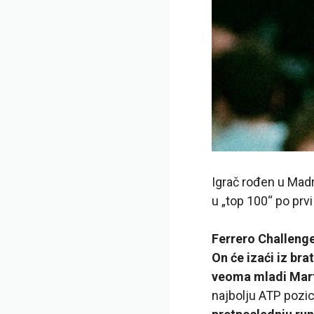
Igrač rođen u Madri
u „top 100“ po prvi
Ferrero Challenger
On će izaći iz br
veoma mladi Mar
najbolju ATP pozic