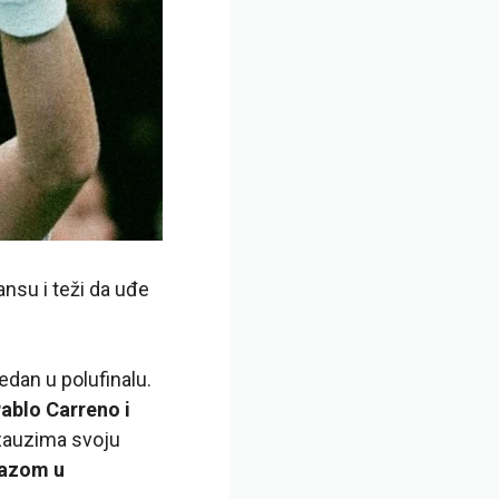
ansu i teži da uđe
edan u polufinalu.
Pablo Carreno i
 zauzima svoju
lazom u