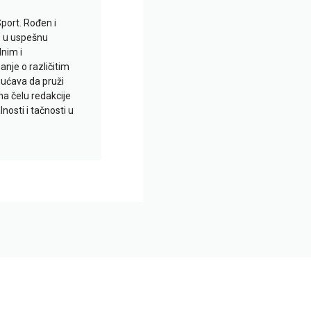
Sport. Rođen i
io u uspešnu
lnim i
je o različitim
gućava da pruži
na čelu redakcije
nosti i tačnosti u