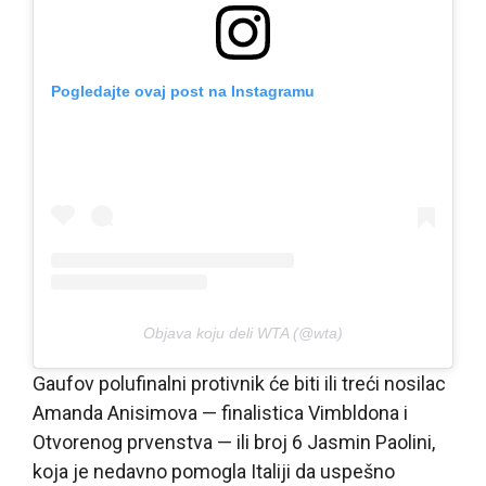
Pogledajte ovaj post na Instagramu
Objava koju deli WTA (@wta)
Gaufov polufinalni protivnik će biti ili treći nosilac
Amanda Anisimova — finalistica Vimbldona i
Otvorenog prvenstva — ili broj 6 Jasmin Paolini,
koja je nedavno pomogla Italiji da uspešno