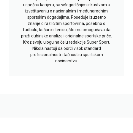
uspešnu karijeru, sa višegodišnjim iskustvom u
izveštavanju o nacionalnim i međunarodnim
sportskim događajima. Poseduje izuzetno
znanje o različitim sportovima, posebno o
fudbalu, košarci i tenisu, što mu omogućava da
pruži dubinske analize i originalne sportske priče.
Kroz svoju ulogu na čelu redakcije Super Sport,
Nikola nastoji da održi visok standard
profesionalnosti i tačnosti u sportskom
novinarstvu.