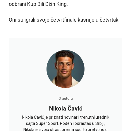
odbrani Kup Bili Džin King.
Oni su igrali svoje četvrtfinale kasnije u četvrtak.
O autoru
Nikola Čavić
Nikola Čavić je priznati novinar i trenutni urednik
sajta Super Sport. Rođen i odrastao u Srbiji,
Nikola je svoju strast prema sportu pretvorio u