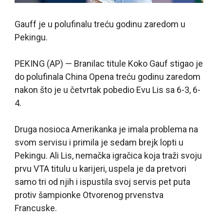
Gauff je u polufinalu treću godinu zaredom u
Pekingu.
PEKING (AP) — Branilac titule Koko Gauf stigao je
do polufinala China Opena treću godinu zaredom
nakon što je u četvrtak pobedio Evu Lis sa 6-3, 6-
4.
Druga nosioca Amerikanka je imala problema na
svom servisu i primila je sedam brejk lopti u
Pekingu. Ali Lis, nemačka igračica koja traži svoju
prvu VTA titulu u karijeri, uspela je da pretvori
samo tri od njih i ispustila svoj servis pet puta
protiv šampionke Otvorenog prvenstva
Francuske.