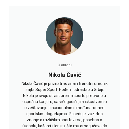
O autoru
Nikola Čavić
Nikola Čavić je priznati novinar i trenutni urednik
sajta Super Sport. Rođen i odrastao u Srbiji,
Nikola je svoju strast prema sportu pretvorio u
uspešnu karijeru, sa višegodišnjim iskustvom u
izveštavanju o nacionalnim i međunarodnim
sportskim događajima. Poseduje izuzetno
znanje o različitim sportovima, posebno o
fudbalu, košarci i tenisu, što mu omogućava da