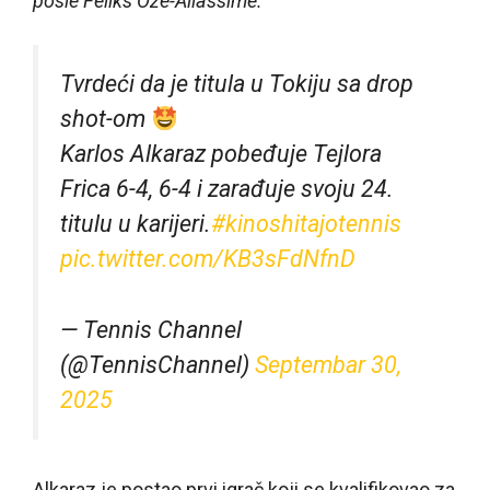
posle Feliks Ože-Aliassime.
Tvrdeći da je titula u Tokiju sa drop
shot-om
Karlos Alkaraz pobeđuje Tejlora
Frica 6-4, 6-4 i zarađuje svoju 24.
titulu u karijeri.
#kinoshitajotennis
pic.twitter.com/KB3sFdNfnD
— Tennis Channel
(@TennisChannel)
Septembar 30,
2025
Alkaraz je postao prvi igrač koji se kvalifikovao za