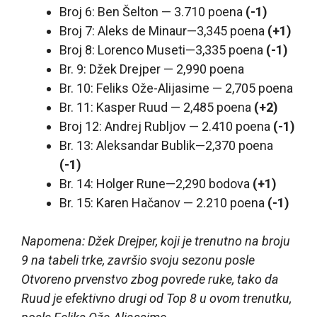
Broj 6: Ben Šelton — 3.710 poena
(-1)
Broj 7: Aleks de Minaur—3,345 poena
(+1)
Broj 8: Lorenco Museti—3,335 poena
(-1)
Br. 9: Džek Drejper — 2,990 poena
Br. 10: Feliks Ože-Alijasime — 2,705 poena
Br. 11: Kasper Ruud — 2,485 poena
(+2)
Broj 12: Andrej Rubljov — 2.410 poena
(-1)
Br. 13: Aleksandar Bublik—2,370 poena
(-1)
Br. 14: Holger Rune—2,290 bodova
(+1)
Br. 15: Karen Hačanov — 2.210 poena
(-1)
Napomena: Džek Drejper, koji je trenutno na broju
9 na tabeli trke, završio svoju sezonu posle
Otvoreno prvenstvo zbog povrede ruke, tako da
Ruud je efektivno drugi od Top 8 u ovom trenutku,