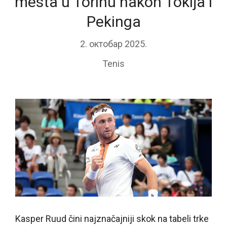
mesta u Torinu nakon Tokija i
Pekinga
2. октобар 2025.
Tenis
Kasper Ruud čini najznačajniji skok na tabeli trke