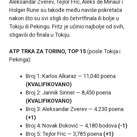
Aleksandar Zverev, Tejlor Fric, Aleks de Minaur i
Holger Rune su takođe među naviše pokretača
nakon što su svi stigli do četvrtfinala ili bolje u
Tokiju ili Pekingu. Fritz je učinio najbolje od svih,
stigavši do finala u Tokiju.
ATP TRKA ZA TORINO, TOP 15
(posle Tokija i
Pekinga):
Broj 1: Karlos Alkaraz — 11,040 poena
(KVALIFIKOVANO)
Broj 2: Jannik Sinner — 8,450 poena
(KVALIFIKOVANO)
Broj 3: Aleksandar Zverev — 4.230 poena
(+1)
Broj 4: Novak Đoković — 4,180 bodova
(-1)
Broj 5: Tejlor Fric — 3,785 poena
(+1)