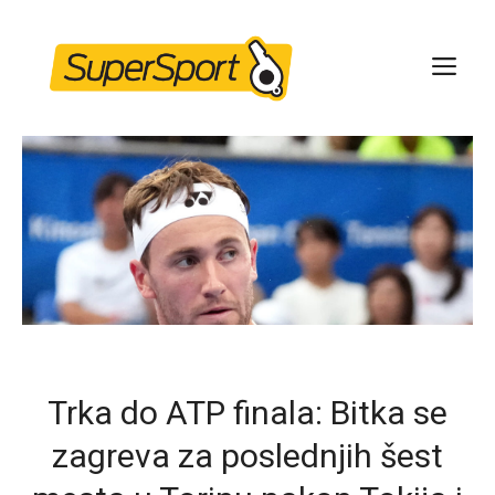
Skip
to
ME
content
Trka do ATP finala: Bitka se
zagreva za poslednjih šest