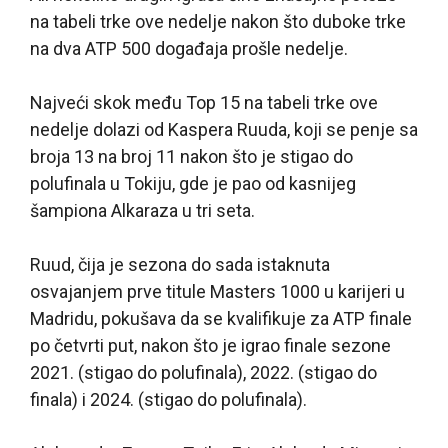
na tabeli trke ove nedelje nakon što duboke trke
na dva ATP 500 događaja prošle nedelje.
Najveći skok među Top 15 na tabeli trke ove
nedelje dolazi od Kaspera Ruuda, koji se penje sa
broja 13 na broj 11 nakon što je stigao do
polufinala u Tokiju, gde je pao od kasnijeg
šampiona Alkaraza u tri seta.
Ruud, čija je sezona do sada istaknuta
osvajanjem prve titule Masters 1000 u karijeri u
Madridu, pokušava da se kvalifikuje za ATP finale
po četvrti put, nakon što je igrao finale sezone
2021. (stigao do polufinala), 2022. (stigao do
finala) i 2024. (stigao do polufinala).