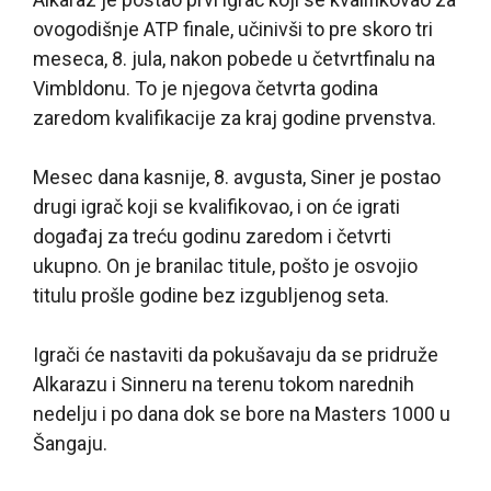
ovogodišnje ATP finale, učinivši to pre skoro tri
meseca, 8. jula, nakon pobede u četvrtfinalu na
Vimbldonu. To je njegova četvrta godina
zaredom kvalifikacije za kraj godine prvenstva.
Mesec dana kasnije, 8. avgusta, Siner je postao
drugi igrač koji se kvalifikovao, i on će igrati
događaj za treću godinu zaredom i četvrti
ukupno. On je branilac titule, pošto je osvojio
titulu prošle godine bez izgubljenog seta.
Igrači će nastaviti da pokušavaju da se pridruže
Alkarazu i Sinneru na terenu tokom narednih
nedelju i po dana dok se bore na Masters 1000 u
Šangaju.