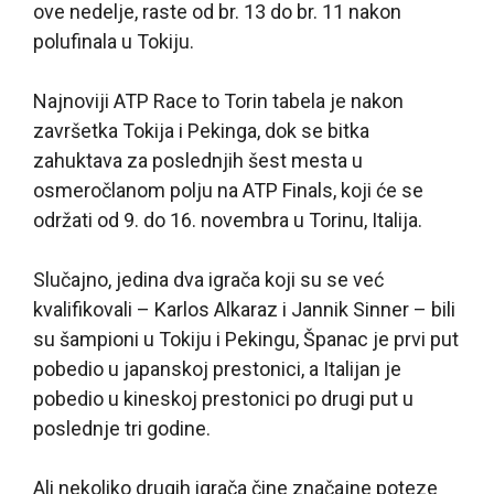
ove nedelje, raste od br. 13 do br. 11 nakon
polufinala u Tokiju.
Najnoviji ATP Race to Torin tabela je nakon
završetka Tokija i Pekinga, dok se bitka
zahuktava za poslednjih šest mesta u
osmeročlanom polju na ATP Finals, koji će se
održati od 9. do 16. novembra u Torinu, Italija.
Slučajno, jedina dva igrača koji su se već
kvalifikovali – Karlos Alkaraz i Jannik Sinner – bili
su šampioni u Tokiju i Pekingu, Španac je prvi put
pobedio u japanskoj prestonici, a Italijan je
pobedio u kineskoj prestonici po drugi put u
poslednje tri godine.
Ali nekoliko drugih igrača čine značajne poteze