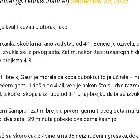
annel (@TennisChannel)
Septembar 30, 2025
je
kvalifikovati u utorak, iako.
kanka skočila na rano vođstvo od 4-1, Benčić je oživela, o
zvukla se iz prvog seta. Zatim, nakon šest uzastopnih d
 brejk za 4-3.
t i brejk, Gauf je morala da kopa duboko, i to je učinila – 
edećem gemu i došla do 4-all, već je nakon što su dve razme
all, takođe iskopala iz rupe od 3-1 u taj-brejku da bi se izvu
em šampion zatim brejk u prvom gemu trećeg seta i na kr
ći dva sata i 29 minuta pobede dva gema kasnije.
eč sa skoro čak 37 vinera na 38 neiznuđenih grešaka, dok 