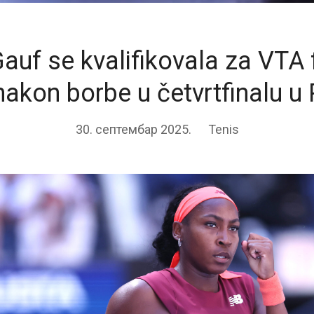
auf se kvalifikovala za VTA f
nakon borbe u četvrtfinalu u
30. септембар 2025.
Tenis