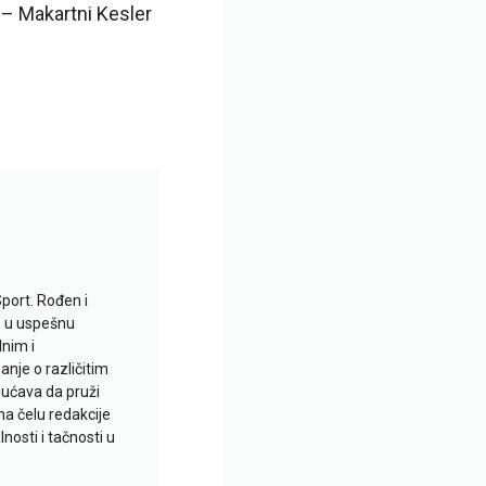
 – Makartni Kesler
Sport. Rođen i
io u uspešnu
lnim i
je o različitim
gućava da pruži
na čelu redakcije
nosti i tačnosti u