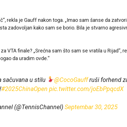
č“, rekla je Gauff nakon toga. „Imao sam šanse da zatvorim
sta zadovoljan kako sam se borio. Bila je stvarno agres
 za VTA finale? „Srećna sam što sam se vratila u Rijad“, re
mogao da uradim ovde.“
 sačuvana u stilu
@CocoGauff
ruši forhend 
!
#2025ChinaOpen
pic.twitter.com/joEbPpqcdX
annel (@TennisChannel)
Septembar 30, 2025