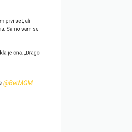
 prvi set, ali
ivna. Samo sam se
kla je ona. „Drago
za
@BetMGM