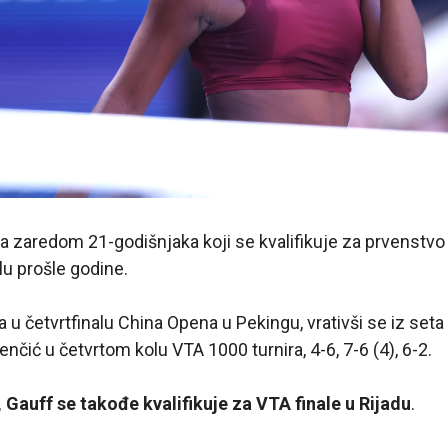
na zaredom 21-godišnjaka koji se kvalifikuje za prvenstvo 
ulu prošle godine.
 u četvrtfinalu China Opena u Pekingu, vrativši se iz seta 
nčić u četvrtom kolu VTA 1000 turnira, 4-6, 7-6 (4), 6-2.
auff se takođe kvalifikuje za VTA finale u Rijadu
.