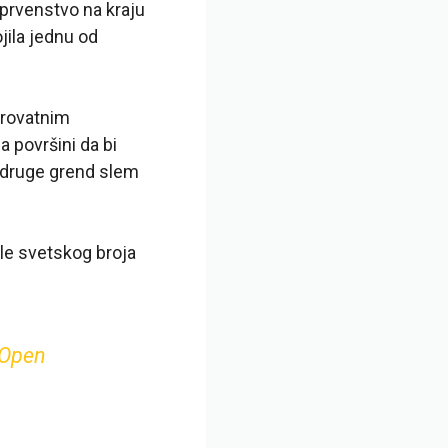
 prvenstvo na kraju
jila jednu od
erovatnim
 površini da bi
o druge grend slem
osle svetskog broja
Open