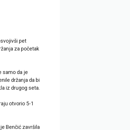
svojivši pet
ržanja za početak
ne samo da je
nile držanja da bi
kla iz drugog seta.
aju otvorio 5-1
je Benčić završila