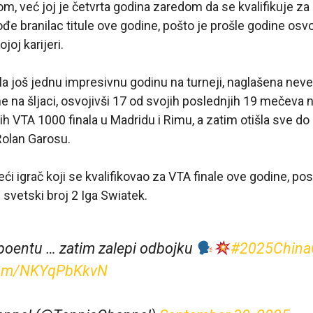
, već joj je četvrta godina zaredom da se kvalifikuje za
ođe branilac titule ove godine, pošto je prošle godine osvo
ojoj karijeri.
a još jednu impresivnu godinu na turneji, naglašena nev
na šljaci, osvojivši 17 od svojih poslednjih 19 mečeva na
ih VTA 1000 finala u Madridu i Rimu, a zatim otišla sve d
 Rolan Garosu.
reći igrač koji se kvalifikovao za VTA finale ove godine, p
 svetski broj 2 Iga Swiatek.
 poentu … zatim zalepi odbojku
#2025China
.com/NKYqPbKkvN