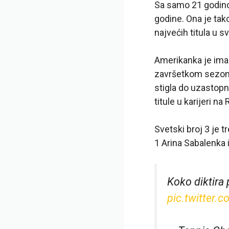
Sa samo 21 godinom
godine. Ona je tak
najvećih titula u sv
Amerikanka je imal
završetkom sezone 
stigla do uzastopn
titule u karijeri na
Svetski broj 3 je t
1 Arina Sabalenka i
Koko diktira
pic.twitter