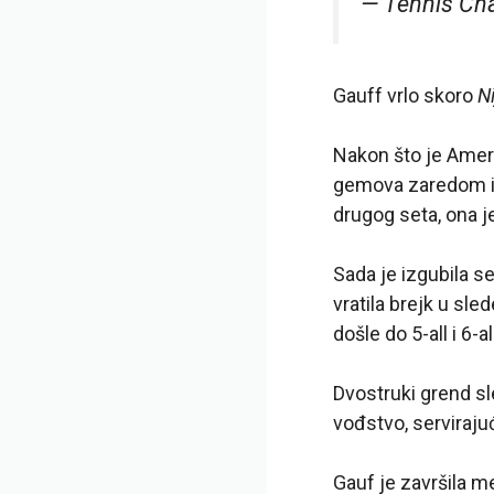
— Tennis Ch
Gauff vrlo skoro
Ni
Nakon što je Ameri
gemova zaredom i i
drugog seta, ona je
Sada je izgubila se
vratila brejk u sl
došle do 5-all i 6-
Dvostruki grend sl
vođstvo, serviraju
Gauf je završila m