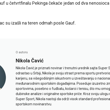
uf u četvrtfinalu Pekinga čekaće jedan od dva nenosioca
c su izašli na teren odmah posle Gauf.
O autoru
Nikola Čavić
Nikola Čavić je priznati novinar i trenutni urednik sajta Super 
odrastao u Srbiji, Nikola je svoju strast prema sportu pretvor
karijeru, sa višegodišnjim iskustvom u izveštavanju o naciona
međunarodnim sportskim događajima. Poseduje izuzetno znan
sportovima, posebno o fudbalu, košarci i tenisu, što mu omo
dubinske analize i originalne sportske priče. Kroz svoju ulogu 
Super Sport, Nikola nastoji da održi visok standard profesional
sportskom novinarstvu.