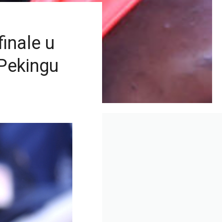
inale u
 Pekingu