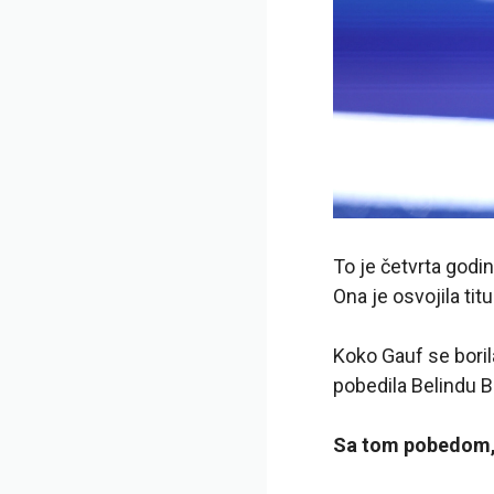
To je četvrta godi
Ona je osvojila tit
Koko Gauf se borila
pobedila Belindu Be
Sa tom pobedom, G