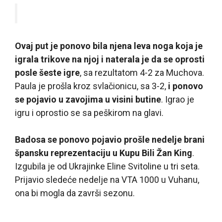
Ovaj put je ponovo bila njena leva noga koja je
igrala trikove na njoj i naterala je da se oprosti
posle šeste igre
, sa rezultatom 4-2 za Muchova.
Paula je prošla kroz svlačionicu, sa 3-2,
i ponovo
se pojavio u zavojima u visini butine
. Igrao je
igru i oprostio se sa peškirom na glavi.
Badosa se ponovo pojavio prošle nedelje brani
špansku reprezentaciju u Kupu Bili Žan King
.
Izgubila je od Ukrajinke Eline Svitoline u tri seta.
Prijavio sledeće nedelje na VTA 1000 u Vuhanu,
ona bi mogla da završi sezonu.