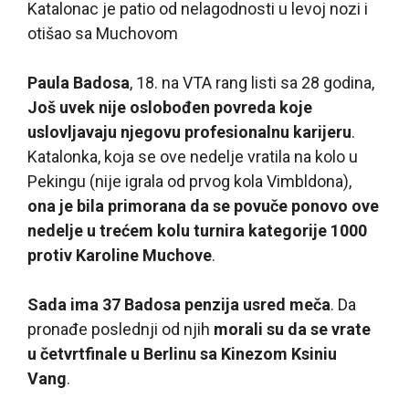
Katalonac je patio od nelagodnosti u levoj nozi i
otišao sa Muchovom
Paula Badosa
, 18. na VTA rang listi sa 28 godina,
Još uvek nije oslobođen povreda koje
uslovljavaju njegovu profesionalnu karijeru
.
Katalonka, koja se ove nedelje vratila na kolo u
Pekingu (nije igrala od prvog kola Vimbldona),
ona je bila primorana da se povuče ponovo ove
nedelje u trećem kolu turnira kategorije 1000
protiv Karoline Muchove
.
Sada ima 37 Badosa penzija usred meča
. Da
pronađe poslednji od njih
morali su da se vrate
u četvrtfinale u Berlinu sa Kinezom Ksiniu
Vang
.