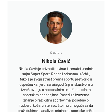
O autoru
Nikola Čavić
Nikola Čavić je priznati novinar i trenutni urednik
sajta Super Sport. Rođen i odrastao u Srbiji,
Nikola je svoju strast prema sportu pretvorio u
uspešnu karijeru, sa višegodišnjim iskustvom u
izveštavanju o nacionalnim i međunarodnim
sportskim događajima. Poseduje izuzetno
znanje o različitim sportovima, posebno o
fudbalu, košarci i tenisu, što mu omogućava da
pruži dubinske analize i originalne sportske priče.