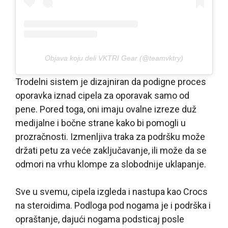
Objava koju deli VKTRI Gear (@teamvktry)
Trodelni sistem je dizajniran da podigne proces
oporavka iznad cipela za oporavak samo od
pene. Pored toga, oni imaju ovalne izreze duž
medijalne i bočne strane kako bi pomogli u
prozračnosti. Izmenljiva traka za podršku može
držati petu za veće zaključavanje, ili može da se
odmori na vrhu klompe za slobodnije uklapanje.
Sve u svemu, cipela izgleda i nastupa kao Crocs
na steroidima. Podloga pod nogama je i podrška i
opraštanje, dajući nogama podsticaj posle