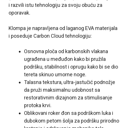
i razvili istu tehnologiju za svoju obuću za
oporavak.
Klompa je napravljena od laganog EVA materijala
i poseduje Carbon Cloud tehnologiju:
Osnovna ploča od karbonskih vlakana
ugrađena u međuđon kako bi pružila
podršku, stabilnost i oprugu kako bi se dio
tereta skinuo umorne noge.
Talasna tekstura, ultra-jastučić podnožje
da pruži maksimalnu udobnost sa
restorativnim dizajnom za stimulisanje
protoka krvi.
Oblikovani roker đon sa podrškom luka i
dubokom petom šolja za podršku prirodno