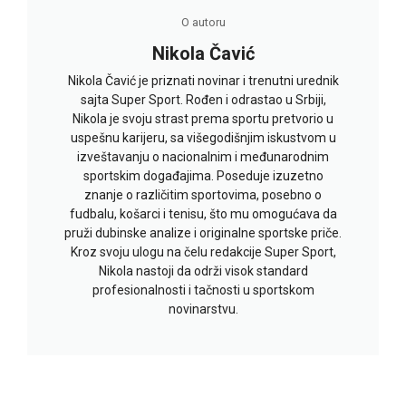
O autoru
Nikola Čavić
Nikola Čavić je priznati novinar i trenutni urednik
sajta Super Sport. Rođen i odrastao u Srbiji,
Nikola je svoju strast prema sportu pretvorio u
uspešnu karijeru, sa višegodišnjim iskustvom u
izveštavanju o nacionalnim i međunarodnim
sportskim događajima. Poseduje izuzetno
znanje o različitim sportovima, posebno o
fudbalu, košarci i tenisu, što mu omogućava da
pruži dubinske analize i originalne sportske priče.
Kroz svoju ulogu na čelu redakcije Super Sport,
Nikola nastoji da održi visok standard
profesionalnosti i tačnosti u sportskom
novinarstvu.