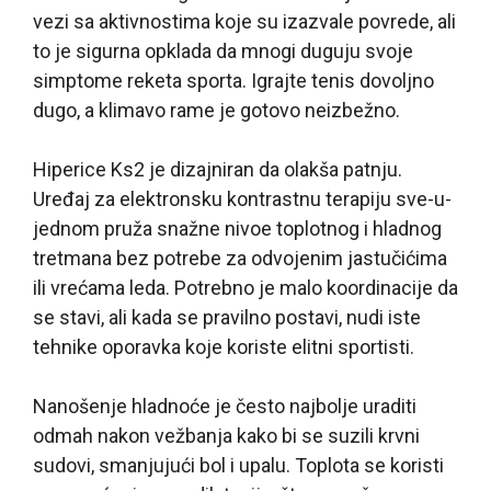
vezi sa aktivnostima koje su izazvale povrede, ali
to je sigurna opklada da mnogi duguju svoje
simptome reketa sporta. Igrajte tenis dovoljno
dugo, a klimavo rame je gotovo neizbežno.
Hiperice Ks2 je dizajniran da olakša patnju.
Uređaj za elektronsku kontrastnu terapiju sve-u-
jednom pruža snažne nivoe toplotnog i hladnog
tretmana bez potrebe za odvojenim jastučićima
ili vrećama leda. Potrebno je malo koordinacije da
se stavi, ali kada se pravilno postavi, nudi iste
tehnike oporavka koje koriste elitni sportisti.
Nanošenje hladnoće je često najbolje uraditi
odmah nakon vežbanja kako bi se suzili krvni
sudovi, smanjujući bol i upalu. Toplota se koristi