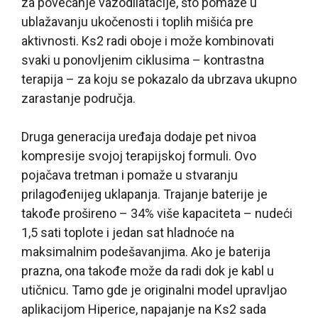
za povećanje vazodilatacije, što pomaže u
ublažavanju ukočenosti i toplih mišića pre
aktivnosti. Ks2 radi oboje i može kombinovati
svaki u ponovljenim ciklusima – kontrastna
terapija – za koju se pokazalo da ubrzava ukupno
zarastanje područja.
Druga generacija uređaja dodaje pet nivoa
kompresije svojoj terapijskoj formuli. Ovo
pojačava tretman i pomaže u stvaranju
prilagođenijeg uklapanja. Trajanje baterije je
takođe prošireno – 34% više kapaciteta – nudeći
1,5 sati toplote i jedan sat hladnoće na
maksimalnim podešavanjima. Ako je baterija
prazna, ona takođe može da radi dok je kabl u
utičnicu. Tamo gde je originalni model upravljao
aplikacijom Hiperice, napajanje na Ks2 sada