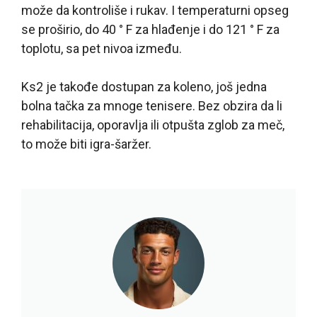
može da kontroliše i rukav. I temperaturni opseg
se proširio, do 40 ° F za hlađenje i do 121 ° F za
toplotu, sa pet nivoa između.
Ks2 je takođe dostupan za koleno, još jedna
bolna tačka za mnoge tenisere. Bez obzira da li
rehabilitacija, oporavlja ili otpušta zglob za meč,
to može biti igra-šaržer.