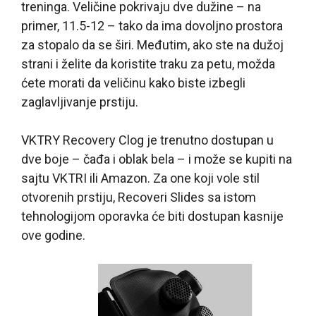
treninga. Veličine pokrivaju dve dužine – na
primer, 11.5-12 – tako da ima dovoljno prostora
za stopalo da se širi. Međutim, ako ste na dužoj
strani i želite da koristite traku za petu, možda
ćete morati da veličinu kako biste izbegli
zaglavljivanje prstiju.
VKTRY Recovery Clog je trenutno dostupan u
dve boje – čađa i oblak bela – i može se kupiti na
sajtu VKTRI ili Amazon. Za one koji vole stil
otvorenih prstiju, Recoveri Slides sa istom
tehnologijom oporavka će biti dostupan kasnije
ove godine.