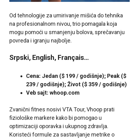
Od tehnologije za umirivanje mišića do tehnika
na profesionalnom nivou, trio pomagala koja
mogu pomoći u smanjenju bolova, sprečavanju
povreda i igranju najbolje.
Srpski, English, Français…
Cena: Jedan ($ 199 / godišnje); Peak ($
239 / godišnje); Život ($ 359 / godišnje)
Veb sajt: whoop.com
Zvanični fitnes nosivi VTA Tour, Vhoop prati
fiziološke markere kako bi pomogao u
optimizaciji oporavka i ukupnog zdravlja.
Koristeći formule za sastavljanje metrike o