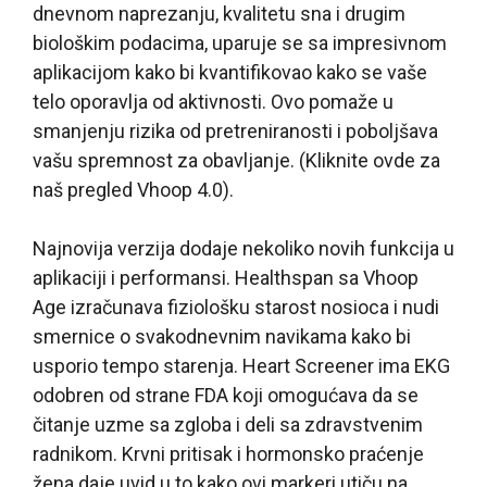
dnevnom naprezanju, kvalitetu sna i drugim
biološkim podacima, uparuje se sa impresivnom
aplikacijom kako bi kvantifikovao kako se vaše
telo oporavlja od aktivnosti. Ovo pomaže u
smanjenju rizika od pretreniranosti i poboljšava
vašu spremnost za obavljanje. (Kliknite ovde za
naš pregled Vhoop 4.0).
Najnovija verzija dodaje nekoliko novih funkcija u
aplikaciji i performansi. Healthspan sa Vhoop
Age izračunava fiziološku starost nosioca i nudi
smernice o svakodnevnim navikama kako bi
usporio tempo starenja. Heart Screener ima EKG
odobren od strane FDA koji omogućava da se
čitanje uzme sa zgloba i deli sa zdravstvenim
radnikom. Krvni pritisak i hormonsko praćenje
žena daje uvid u to kako ovi markeri utiču na