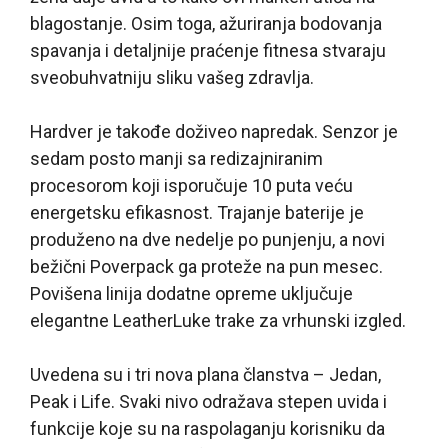
blagostanje. Osim toga, ažuriranja bodovanja
spavanja i detaljnije praćenje fitnesa stvaraju
sveobuhvatniju sliku vašeg zdravlja.
Hardver je takođe doživeo napredak. Senzor je
sedam posto manji sa redizajniranim
procesorom koji isporučuje 10 puta veću
energetsku efikasnost. Trajanje baterije je
produženo na dve nedelje po punjenju, a novi
bežični Poverpack ga proteže na pun mesec.
Povišena linija dodatne opreme uključuje
elegantne LeatherLuke trake za vrhunski izgled.
Uvedena su i tri nova plana članstva – Jedan,
Peak i Life. Svaki nivo odražava stepen uvida i
funkcije koje su na raspolaganju korisniku da