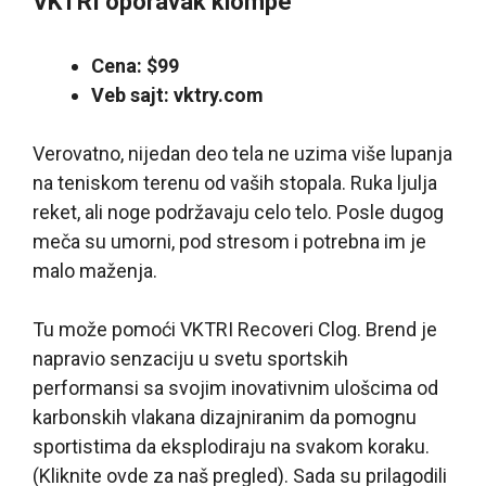
VKTRI oporavak klompe
Cena: $99
Veb sajt: vktry.com
Verovatno, nijedan deo tela ne uzima više lupanja
na teniskom terenu od vaših stopala. Ruka ljulja
reket, ali noge podržavaju celo telo. Posle dugog
meča su umorni, pod stresom i potrebna im je
malo maženja.
Tu može pomoći VKTRI Recoveri Clog. Brend je
napravio senzaciju u svetu sportskih
performansi sa svojim inovativnim ulošcima od
karbonskih vlakana dizajniranim da pomognu
sportistima da eksplodiraju na svakom koraku.
(Kliknite ovde za naš pregled). Sada su prilagodili