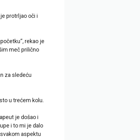
e protrljao oči i
početku“, rekao je
šim meč prilično
n za sledeću
sto u trećem kolu.
apeut je došao i
pe i to mi je dalo
 svakom aspektu