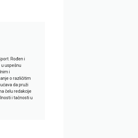
Sport. Rođen i
io u uspešnu
lnim i
je o različitim
gućava da pruži
na čelu redakcije
nosti i tačnosti u