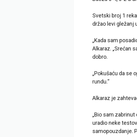
Svetski broj 1 reka
držao levi gležanj 
„Kada sam posadio 
Alkaraz. „Srećan s
dobro.
„Pokušaću da se o
rundu.“
Alkaraz je zahteva
„Bio sam zabrinut 
uradio neke testov
samopouzdanje. P