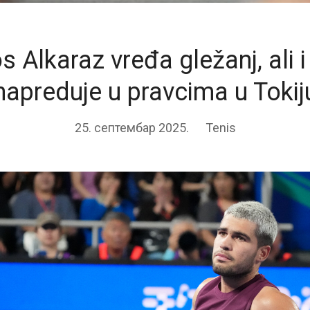
s Alkaraz vređa gležanj, ali i
napreduje u pravcima u Tokij
25. септембар 2025.
Tenis