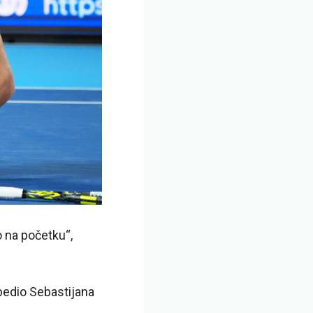
 na početku“,
obedio Sebastijana