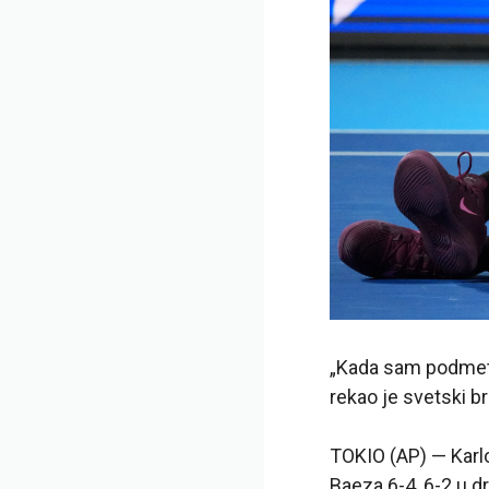
„Kada sam podmetn
rekao je svetski 
TOKIO (AP) — Karlo
Baeza 6-4, 6-2 u 