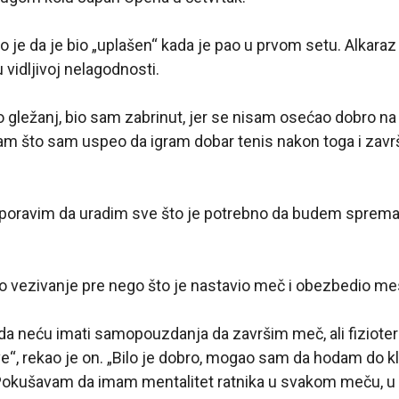
o je da je bio „uplašen“ kada je pao u prvom setu. Alkaraz j
u vidljivoj nelagodnosti.
gležanj, bio sam zabrinut, jer se nisam osećao dobro na 
am što sam uspeo da igram dobar tenis nakon toga i zavr
poravim da uradim sve što je potrebno da budem sprema
o vezivanje pre nego što je nastavio meč i obezbedio me
da neću imati samopouzdanja da završim meč, ali fizioter
e“, rekao je on. „Bilo je dobro, mogao sam da hodam do klu
okušavam da imam mentalitet ratnika u svakom meču, u