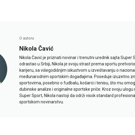
O autoru
Nikola Čavić
Nikola Čavić je priznati novinar i trenutni urednik sajta Super 
odrastao u Srbiji, Nikola je svoju strast prema sportu pretvor
karijeru, sa višegodišnjim iskustvom u izveštavanju o naciona
međunarodnim sportskim događajima. Poseduje izuzetno znan
sportovima, posebno o fudbalu, košarci i tenisu, što mu omo
dubinske analize i originalne sportske priče. Kroz svoju ulogu 
Super Sport, Nikola nastoji da održi visok standard profesional
sportskom novinarstvu.