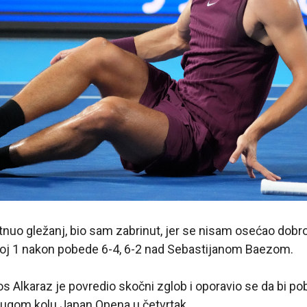
uo gležanj, bio sam zabrinut, jer se nisam osećao dobro
broj 1 nakon pobede 6-4, 6-2 nad Sebastijanom Baezom.
s Alkaraz je povredio skočni zglob i oporavio se da bi p
drugom kolu Japan Opena u četvrtak.