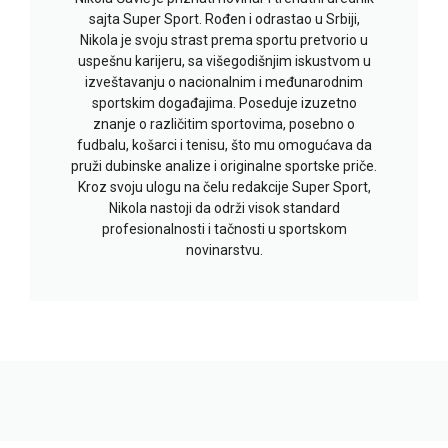
sajta Super Sport. Rođen i odrastao u Srbiji,
Nikola je svoju strast prema sportu pretvorio u
uspešnu karijeru, sa višegodišnjim iskustvom u
izveštavanju o nacionalnim i međunarodnim
sportskim događajima. Poseduje izuzetno
znanje o različitim sportovima, posebno o
fudbalu, košarci i tenisu, što mu omogućava da
pruži dubinske analize i originalne sportske priče.
Kroz svoju ulogu na čelu redakcije Super Sport,
Nikola nastoji da održi visok standard
profesionalnosti i tačnosti u sportskom
novinarstvu.