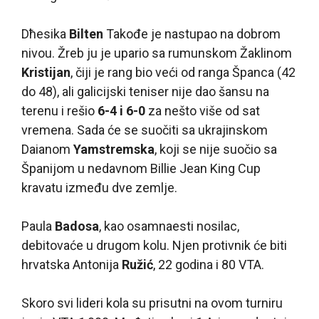
Dћesika
Bilten
Takođe je nastupao na dobrom
nivou. Žreb ju je upario sa rumunskom Žaklinom
Kristijan
, čiji je rang bio veći od ranga Španca (42
do 48), ali galicijski teniser nije dao šansu na
terenu i rešio
6-4 i 6-0
za nešto više od sat
vremena. Sada će se suočiti sa ukrajinskom
Daianom
Yamstremska
, koji se nije suočio sa
Španijom u nedavnom Billie Jean King Cup
kravatu između dve zemlje.
Paula
Badosa
, kao osamnaesti nosilac,
debitovaće u drugom kolu. Njen protivnik će biti
hrvatska Antonija
Ružić
, 22 godina i 80 VTA.
Skoro svi lideri kola su prisutni na ovom turniru