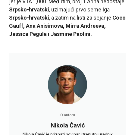
jer je VTA 1,000. Međutim, broj 1 Arina nedostaje
Srpsko-hrvatski
, uzimajući prvo seme Iga
Srpsko-hrvatski
, a zatim na listi za sejanje
Coco
Gauff, Ana Anisimova, Mirra Andreeva,
Jessica Pegula i Jasmine Paolini.
O autoru
Nikola Čavić
Nikola Čavić je priznati novinar i trenutni urednik