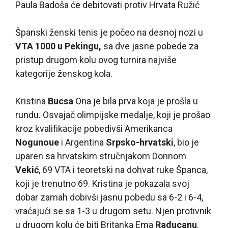
Paula Badoša će debitovati protiv Hrvata Ružić
Španski ženski tenis je počeo na desnoj nozi u
VTA 1000 u Pekingu,
sa dve jasne pobede za
pristup drugom kolu ovog turnira najviše
kategorije ženskog kola.
Kristina
Bucsa
Ona je bila prva koja je prošla u
rundu. Osvajač olimpijske medalje, koji je prošao
kroz kvalifikacije pobedivši Amerikanca
Nogunoue
i Argentina
Srpsko-hrvatski
, bio je
uparen sa hrvatskim stručnjakom Donnom
Vekić
, 69 VTA i teoretski na dohvat ruke Španca,
koji je trenutno 69. Kristina je pokazala svoj
dobar zamah dobivši jasnu pobedu sa 6-2 i 6-4,
vraćajući se sa 1-3 u drugom setu. Njen protivnik
u drugom kolu će biti Britanka Ema
Raducanu
.